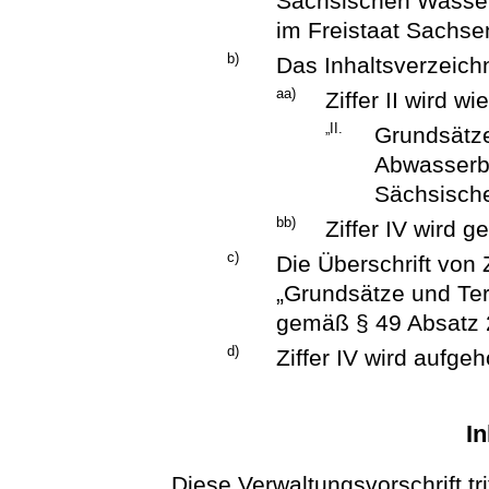
Sächsischen Wasser
im Freistaat Sachse
b)
Das Inhaltsverzeichn
aa)
Ziffer II wird wi
„II.
Grundsätze
Abwasserb
Sächsisch
bb)
Ziffer IV wird g
c)
Die Überschrift von Zi
„Grundsätze und Ter
gemäß § 49 Absatz 
d)
Ziffer IV wird aufge
In
Diese Verwaltungsvorschrift tr