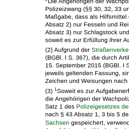
Die Angehörigen der Wachpol
Polizeizwang (§§ 30, 32, 33 u
Maßgabe, dass als Hilfsmittel 
Absatz 2) nur Fesseln und Rei
Absatz 3) nur Schlagstock und
soweit es zur Erfüllung ihrer A
(2) Aufgrund der
Straßenverk
(BGBl. I S. 367), die durch Ar
15. September 2015 (BGBl. I S
jeweils geltenden Fassung, si
Zeichen und Weisungen nach §
1
(3)
Soweit es zur Aufgabenerfü
die Angehörigen der Wachpoli
Satz 1 des
Polizeigesetzes de
nach § 43 Absatz 1, 3 bis 5 d
Sachsen
gespeichert, verwen