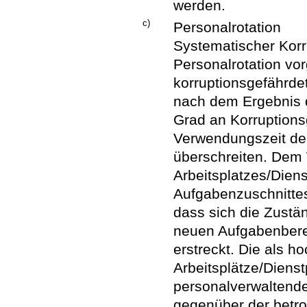
werden.
c)
Personalrotation
Systematischer Korr
Personalrotation vo
korruptionsgefährde
nach dem Ergebnis 
Grad an Korruptionsg
Verwendungszeit der
überschreiten. Dem
Arbeitsplatzes/Dien
Aufgabenzuschnittes 
dass sich die Zustä
neuen Aufgabenbere
erstreckt. Die als h
Arbeitsplätze/Diens
personalverwaltende
gegenüber der betro