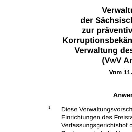
Verwalt
der Sächsisc
zur präventi
Korruptionsbekäm
Verwaltung de
(VwV An
Vom 11
Anwen
1.
Diese Verwaltungsvorschri
Einrichtungen des Freist
Verfassungsgerichtshof 