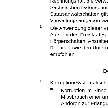
Rechnungshof, die Verw
Sächsischen Datenschutz
Staatsanwaltschaften gilt
Verwaltungsaufgaben w
2.
Die Anwendung dieser Ve
Aufsicht des Freistaate
Körperschaften, Anstalte
Rechts sowie den Unterne
empfohlen.
D
1.
Korruption/Systematisch
a)
Korruption im Sinne 
Missbrauch einer am
Anderen zur Erlangun