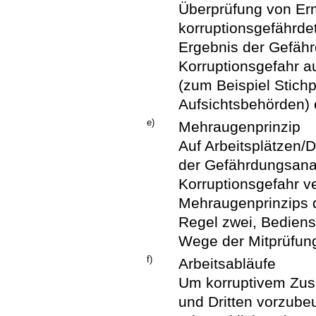
Überprüfung von Er
korruptionsgefährde
Ergebnis der Gefäh
Korruptionsgefahr au
(zum Beispiel Stich
Aufsichtsbehörden) 
e)
Mehraugenprinzip
Auf Arbeitsplätzen/
der Gefährdungsana
Korruptionsgefahr v
Mehraugenprinzips d
Regel zwei, Bediens
Wege der Mitprüfung
f)
Arbeitsabläufe
Um korruptivem Zu
und Dritten vorzube