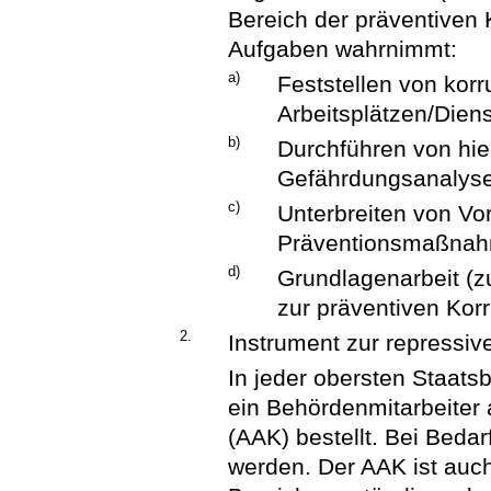
Bereich der präventiven
Aufgaben wahrnimmt:
a)
Feststellen von kor
Arbeitsplätzen/Diens
b)
Durchführen von hie
Gefährdungsanalysen
c)
Unterbreiten von Vo
Präventionsmaßna
d)
Grundlagenarbeit (z
zur präventiven Kor
2.
Instrument zur repressi
In jeder obersten Staats
ein Behördenmitarbeiter 
(AAK) bestellt. Bei Bedarf
werden. Der AAK ist auc