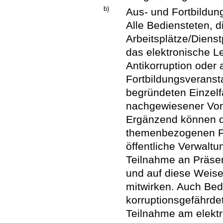
b)
Aus- und Fortbildun
Alle Bediensteten, d
Arbeitsplätze/Diens
das elektronische
Antikorruption oder
Fortbildungsveranst
begründeten Einzelfä
nachgewiesener Vor
Ergänzend können d
themenbezogenen Fo
öffentliche Verwalt
Teilnahme an Präse
und auf diese Weis
mitwirken. Auch Bed
korruptionsgefährde
Teilnahme am elekt