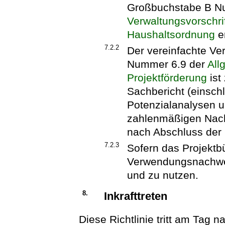
Großbuchstabe B N
Verwaltungsvorschri
Haushaltsordnung
er
7.2.2
Der vereinfachte 
Nummer 6.9 der
All
Projektförderung
ist
Sachbericht (einschl
Potenzialanalysen 
zahlenmäßigen Nach
nach Abschluss der
7.2.3
Sofern das Projektb
Verwendungsnachweis
und zu nutzen.
8.
Inkrafttreten
Diese Richtlinie tritt am Tag na