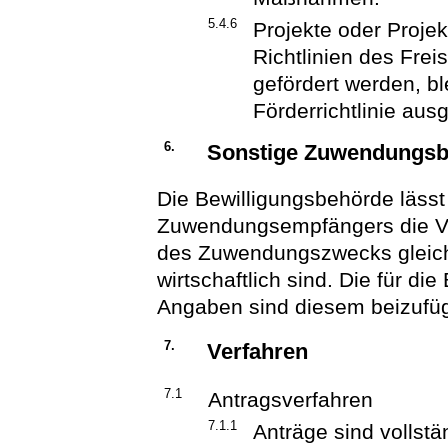
5.4.6
Projekte oder Projek
Richtlinien des Fre
gefördert werden, b
Förderrichtlinie aus
6.
Sonstige Zuwendungs
Die Bewilligungsbehörde lässt
Zuwendungsempfängers die Ve
des Zuwendungszwecks gleichw
wirtschaftlich sind. Die für di
Angaben sind diesem beizufü
7.
Verfahren
7.1
Antragsverfahren
7.1.1
Anträge sind vollstä