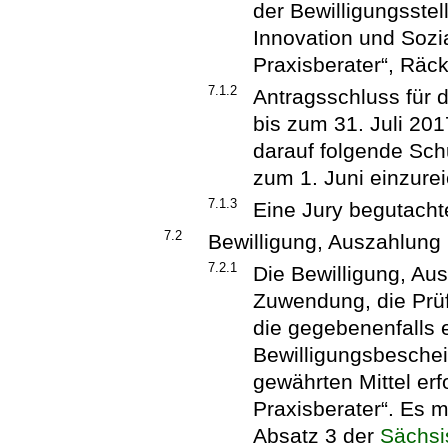
der Bewilligungsstell
Innovation und Sozia
Praxisberater“, Räc
7.1.2
Antragsschluss für 
bis zum 31. Juli 201
darauf folgende Schu
zum 1. Juni einzure
7.1.3
Eine Jury begutacht
7.2
Bewilligung, Auszahlun
7.2.1
Die Bewilligung, Au
Zuwendung, die Prü
die gegebenenfalls 
Bewilligungsbeschei
gewährten Mittel erf
Praxisberater“. Es 
Absatz 3 der
Sächsi