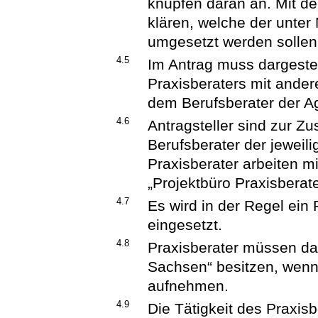
knüpfen daran an. Mit der
klären, welche der unte
umgesetzt werden sollen
4.5
Im Antrag muss dargestel
Praxisberaters mit ande
dem Berufsberater der Age
4.6
Antragsteller sind zur 
Berufsberater der jeweilig
Praxisberater arbeiten 
„Projektbüro Praxisbera
4.7
Es wird in der Regel ein 
eingesetzt.
4.8
Praxisberater müssen das
Sachsen“ besitzen, wenn 
aufnehmen.
4.9
Die Tätigkeit des Praxisb