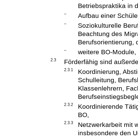
Betriebspraktika in d
–
Aufbau einer Schüle
–
Soziokulturelle Beru
Beachtung des Migra
Berufsorientierung,
–
weitere BO-Module, d
2.3
Förderfähig sind außerde
2.3.1
Koordinierung, Abs
Schulleitung, Berufs
Klassenlehrern, Fach
Berufseinstiegsbegle
2.3.2
Koordinierende Tätig
BO,
2.3.3
Netzwerkarbeit mit 
insbesondere den 