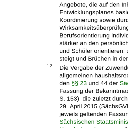
Angebote, die auf den In
Entwicklungsplanes basi
Koordinierung sowie durc
Wirksamkeitsüberprüfung 
Berufsorientierung indivi
stärker an den persönli
und Schüler orientieren
steigt und Brüchen in de
1.2
Die Vergabe der Zuwendu
allgemeinen haushaltsre
den
§§ 23
und 44 der
Sä
Fassung der Bekanntmac
S. 153), die zuletzt durc
29. April 2015 (SächsGVB
jeweils geltenden Fassu
Sächsischen Staatsminis