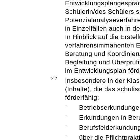
Entwicklungsplangespräc
Schülerin/des Schülers 
Potenzialanalyseverfahre
in Einzelfällen auch in d
In Hinblick auf die Erste
verfahrensimmanenten En
Beratung und Koordinieru
Begleitung und Überprü
im Entwicklungsplan förd
2.2
Insbesondere in der Kla
(Inhalte), die das schul
förderfähig:
–
Betriebserkundunge
–
Erkundungen in Beru
–
Berufsfelderkundun
–
über die Pflichtprak