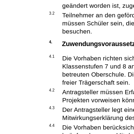
geändert worden ist, zug
3.2
Teilnehmer an den gefö
müssen Schüler sein, di
besuchen.
4.
Zuwendungsvorausset
4.1
Die Vorhaben richten sic
Klassenstufen 7 und 8 an
betreuten Oberschule. Di
freier Trägerschaft sein.
4.2
Antragsteller müssen Er
Projekten vorweisen kön
4.3
Der Antragsteller legt ein
Mitwirkungserklärung des
4.4
Die Vorhaben berücksich