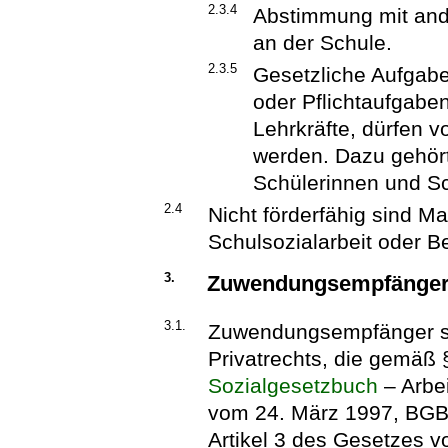
2.3.4
Abstimmung mit an
an der Schule.
2.3.5
Gesetzliche Aufgabe
oder Pflichtaufgabe
Lehrkräfte, dürfen 
werden. Dazu gehört
Schülerinnen und Sc
2.4
Nicht förderfähig sind 
Schulsozialarbeit oder B
3.
Zuwendungsempfänge
3.1.
Zuwendungsempfänger si
Privatrechts, die gemäß
Sozialgesetzbuch
– Arbei
vom 24. März 1997, BGBl.
Artikel 3 des Gesetzes v