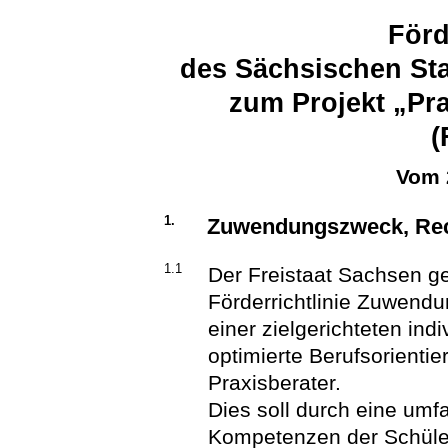
Förd
des Sächsischen Sta
zum Projekt „Pr
(
Vom 
1.
Zuwendungszweck, Rec
1.1
Der Freistaat Sachsen 
Förderrichtlinie Zuwendu
einer zielgerichteten ind
optimierte Berufsorienti
Praxisberater.
Dies soll durch eine um
Kompetenzen der Schüle