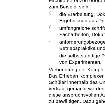
Fachkonferenzen erforde
zum Beispiel sein:
a)
die Erarbeitung, Do
Ergebnissen aus Pro
b)
umfangreiche schrift
Facharbeiten, Doku
c)
anforderungsbezogen
Betriebspraktika un
d)
die selbstständige 
von Experimenten.
2.
Vorbereitung der Komple
Das Erheben Komplexer L
Schüler innerhalb des Un
vertraut gemacht worden 
diese anspruchsvollen A
zu bewältigen. Dazu gehö