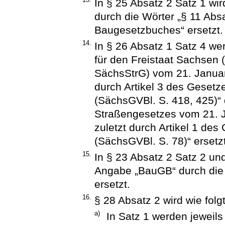
In § 25 Absatz 2 Satz 1 wi
durch die Wörter „§ 11 Ab
Baugesetzbuches“ ersetzt.
14.
In § 26 Absatz 1 Satz 4 we
für den Freistaat Sachsen
SächsStrG) vom 21. Januar
durch Artikel 3 des Geset
(SächsGVBl. S. 418, 425)“
Straßengesetzes vom 21. J
zuletzt durch Artikel 1 de
(SächsGVBl. S. 78)“ ersetzt
15.
In § 23 Absatz 2 Satz 2 und
Angabe „BauGB“ durch die
ersetzt.
16.
§ 28 Absatz 2 wird wie folg
a)
In Satz 1 werden jeweil