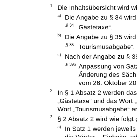
1.
Die Inhaltsübersicht wird wi
a)
Die Angabe zu § 34 wird 
„§ 34
Gästetaxe“.
b)
Die Angabe zu § 35 wird 
„§ 35
Tourismusabgabe“.
c)
Nach der Angabe zu § 39
„§ 39b
Anpassung von Satz
Änderung des Säc
vom 26. Oktober 20
2.
In § 1 Absatz 2 werden das
„Gästetaxe“ und das Wort
Wort „Tourismusabgabe“ er
3.
§ 2 Absatz 2 wird wie folgt
a)
In Satz 1 werden jeweils
die Wörter „, Einheits- 