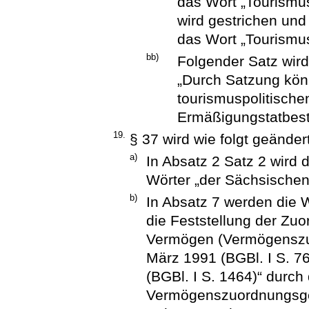
das Wort „Tourismus
wird gestrichen und
das Wort „Tourismus
bb)
Folgender Satz wird
„Durch Satzung kön
tourismuspolitische
Ermäßigungstatbest
19.
§ 37 wird wie folgt geändert
a)
In Absatz 2 Satz 2 wird
Wörter „der Sächsische
b)
In Absatz 7 werden die 
die Feststellung der Z
Vermögen (Vermögenszu
März 1991 (BGBl. I S. 7
(BGBl. I S. 1464)“ durch
Vermögenszuordnungsge