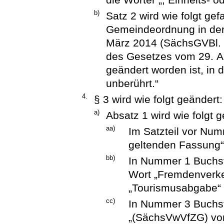
b)
Satz 2 wird wie folgt ge
Gemeindeordnung in de
März 2014 (SächsGVBl. S.
des Gesetzes vom 29. Ap
geändert worden ist, in 
unberührt.“
4.
§ 3 wird wie folgt geändert:
a)
Absatz 1 wird wie folgt g
aa)
Im Satzteil vor Num
geltenden Fassung“
bb)
In Nummer 1 Buchst
Wort „Fremdenverk
„Tourismusabgabe“ 
cc)
In Nummer 3 Buchst
„(SächsVwVfZG) vom