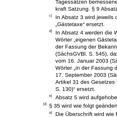
Tagessätzen bemessene G
kraft Satzung. § 9 Absatz
c)
In Absatz 3 wird jeweils
„Gästetaxe“ ersetzt.
d)
In Absatz 4 werden die W
Wörter „eigenen Gästeta
der Fassung der Bekan
(SächsGVBl. S. 545), das
vom 16. Januar 2003 (Sä
Wörter „in der Fassung
17. September 2003 (Säc
Artikel 31 des Gesetze
S. 130)“ ersetzt.
e)
Absatz 5 wird aufgehobe
18.
§ 35 wird wie folgt geändert
a)
Die Überschrift wird wie 