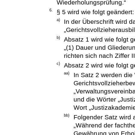
Wiederholungsprüfung.“
6.
§ 5 wird wie folgt geändert:
a)
In der Überschrift wird 
„Gerichtsvollzieherausbi
b)
Absatz 1 wird wie folgt g
„(1) Dauer und Gliederu
richten sich nach Ziffer I
c)
Absatz 2 wird wie folgt g
aa)
In Satz 2 werden die 
Gerichtsvollzieherbe
„Verwaltungsvereinba
und die Wörter „Just
Wort „Justizakademie
bb)
Folgender Satz wird 
„Während der fachthe
Gewährung von Erhol