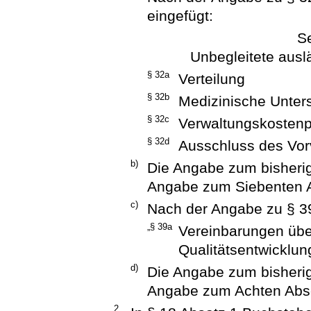
eingefügt:
Se
Unbegleitete ausl
§ 32a
Verteilung
§ 32b
Medizinische Unte
§ 32c
Verwaltungskosten
§ 32d
Ausschluss des Vor
b)
Die Angabe zum bisherig
Angabe zum Siebenten A
c)
Nach der Angabe zu § 39
„§ 39a
Vereinbarungen übe
Qualitätsentwicklun
d)
Die Angabe zum bisherig
Angabe zum Achten Absc
2.