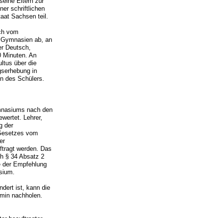
seine Eltern zur
er schriftlichen
aat Sachsen teil.
ich vom
n Gymnasien ab, an
er Deutsch,
0 Minuten. An
ltus über die
gserhebung in
rn des Schülers.
Gymnasiums nach den
wertet. Lehrer,
g der
 Gesetzes vom
er
ftragt werden. Das
h § 34 Absatz 2
ge der Empfehlung
sium.
dert ist, kann die
rmin nachholen.