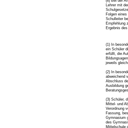
(6) Bei der 
Lehrer mit de
Schulgesetzes
Folgen eines
Schulleiter 
Empfehlung z
Ergebnis des 
(1) In besond
ein Schüler 
erfüllt, die
Bildungsagent
jeweils glei
(2) In besond
abweichend v
Abschluss der
Ausbildung g
Beratungsges
(3) Schüler,
Mittel- und A
Verordnung vo
Fassung, bes
Gymnasium gl
des Gymnasiu
Mittelschule 