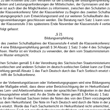
zu den Kriterien und zum Verfahren für die Erteilung der Bildungsempfehlung
boten und Leistungsanforderungen der Mittelschulen, der Gymnasien und der
ei ist auch über die Möglichkeiten zu informieren, zwischen den Schularten 
 der Klassenkonferenz führt der Klassenlehrer zu Beginn des zweiten Schulha
eratungsgespräch zum Entwicklungsstand und zur weiteren Schullaufbahn des 
ngsvereinbarungen geschlossen werden. Die Beratung nach Satz 1 kann vom
 der Klassenstufe 3 bis spätestens Ende November der Klassenstufe 4 vertie
folgt gefasst:
„§ 21
Bildungsempfehlung
 des zweiten Schulhalbjahres der Klassenstufe 4 erteilt die Klassenkonferenz
 4 eine Bildungsempfehlung gemäß § 34 Absatz 1 Satz 3 oder 4 des Schulges
hsen. Hierfür ist ein Vordruck zu verwenden, der dem vom Staatsministerium 
ten Muster entspricht.
schen Schulen gemäß § 4 der Verordnung des Sächsischen Staatsministeriums
 sorbischen und anderen Schulen im deutsch-sorbischen Gebiet kann zur Ertei
ehlung gemäß Absatz 1 das Fach Deutsch durch das Fach Sorbisch ersetzt 
trifft die Schulkonferenz.
ler der Vorbereitungsklassen oder Vorbereitungsgruppen wird eine Bildungsem
der Maßgabe erteilt, dass diese unter Berücksichtigung der im Herkunftsland
es Lern- und Arbeitsverhaltens sowie der sprachlichen Fähigkeiten in der de
reuungslehrer erteilt wird. An die Stelle der Noten gemäß § 34 Absatz 1 Sa
 für den Freistaat Sachsen treten die Noten des von den Eltern vorzulegend
us dem Herkunftsland. Die Note im Fach Deutsch wird durch die Note in der j
 ersetzt. Wurde das Fach Sachunterricht im Herkunftsland nicht unterrichtet, 