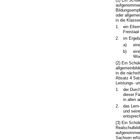
(1) Ein Schü
aufgenommen,
Bildungsempfe
oder allgemei
in die Klas
1.
ein Elte
Freistaa
2.
im Ergeb
a)
ein
b)
ein
Woc
(2) Ein Schül
allgemeinbild
in die nächs
Absatz 4 Satz
Leistungs- u
1.
der Durc
dieser Fä
in allen 
2.
das Lern
und sein
entsprec
(3) Ein Schül
Realschulbil
aufgenommen,
Sachsen erfül