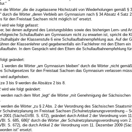
ur.“
en die Wörter „die die zugelassene Höchstzahl von Wiederholungen gemäß § 3
n“ durch die Wörter „deren Verbleib am Gymnasium nach § 34 Absatz 4 Satz 2
 für den Freistaat Sachsen nicht möglich ist“ ersetzt.
 wird wie folgt gefasst:
ler, bei denen aufgrund des Leistungsbildes sowie des bisherigen Lern- und Ar
erfolgreiche Schullaufbahn am Gymnasium nicht zu erwarten ist, spricht die 
chulhalbjahr der Klassenstufe 6 eine Schullaufbahnempfehlung aus. Auf der G
hren der Klassenlehrer und gegebenenfalls ein Fachlehrer mit den Eltern ei
llaufbahn. In dem Gespräch wird den Eltern die Schullaufbahnempfehlung für
 folgt geändert:
z 1 werden die Wörter „am Gymnasium bleiben“ durch die Wörter „nicht gemäß
es Schulgesetzes für den Freistaat Sachsen das Gymnasium verlassen müsse
 wird aufgehoben.
ze 3 bis 9 werden die Absätze 2 bis 8.
 wird wie folgt geändert:
1 werden nach dem Wort „legt“ die Wörter „mit Genehmigung der Sächsischen 
.
3 werden die Wörter „zu § 2 Abs. 2 der Verordnung des Sächsischen Staatsmin
ur Schulnetzplanung im Freistaat Sachsen (Schulnetzplanungsverordnung – 
er 2001 (SächsGVBl. S. 672), geändert durch Artikel 2 der Verordnung vom 
Bl. S. 685, 686)“ durch die Wörter „der Schulnetzplanungsverordnung vom 2
Bl. S. 672), die durch Artikel 2 der Verordnung vom 11. Dezember 2009 (Sä
worden ist“ ersetzt.