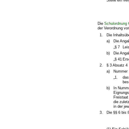
Stelle ein v
Die
Schulordnung 
der Verordnung vom
1.
Die Inhaltsüb
a)
Die Angab
„§ 7
Lei
b)
Die Angab
„§ 41
Ers
2.
§ 3 Absatz 4 
a)
Nummer 1 
„1.
das
bes
b)
In Numme
Eignungs
Freistaa
die zulet
in der je
3.
Die §§ 6 bis 