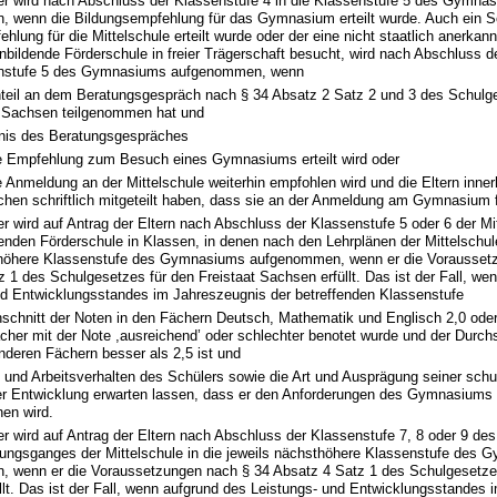
ler wird nach Abschluss der Klassenstufe 4 in die Klassenstufe 5 des Gymna
 wenn die Bildungsempfehlung für das Gymnasium erteilt wurde. Auch ein S
hlung für die Mittelschule erteilt wurde oder der eine nicht staatlich anerka
nbildende Förderschule in freier Trägerschaft besucht, wird nach Abschluss d
senstufe 5 des Gymnasiums aufgenommen, wenn
rnteil an dem Beratungsgespräch nach § 34 Absatz 2 Satz 2 und 3 des Schulg
t Sachsen teilgenommen hat und
nis des Beratungsgespräches
e Empfehlung zum Besuch eines Gymnasiums erteilt wird oder
e Anmeldung an der Mittelschule weiterhin empfohlen wird und die Eltern inner
hen schriftlich mitgeteilt haben, dass sie an der Anmeldung am Gymnasium f
er wird auf Antrag der Eltern nach Abschluss der Klassenstufe 5 oder 6 der Mi
enden Förderschule in Klassen, in denen nach den Lehrplänen der Mittelschule 
thöhere Klassenstufe des Gymnasiums aufgenommen, wenn er die Vorausset
 1 des Schulgesetzes für den Freistaat Sachsen erfüllt. Das ist der Fall, we
nd Entwicklungsstandes im Jahreszeugnis der betreffenden Klassenstufe
hschnitt der Noten in den Fächern Deutsch, Mathematik und Englisch 2,0 oder
cher mit der Note ,ausreichend’ oder schlechter benotet wurde und der Durch
anderen Fächern besser als 2,5 ist und
- und Arbeitsverhalten des Schülers sowie die Art und Ausprägung seiner sch
er Entwicklung erwarten lassen, dass er den Anforderungen des Gymnasiums 
hen wird.
er wird auf Antrag der Eltern nach Abschluss der Klassenstufe 7, 8 oder 9 des
dungsganges der Mittelschule in die jeweils nächsthöhere Klassenstufe des
 wenn er die Voraussetzungen nach § 34 Absatz 4 Satz 1 des Schulgesetzes
lt. Das ist der Fall, wenn aufgrund des Leistungs- und Entwicklungsstandes