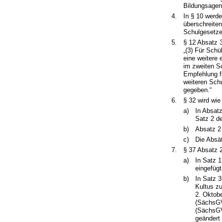
Bildungsagent
4.
In § 10 werd
überschreite
Schulgesetzes
5.
§ 12 Absatz 3
„(3) Für Schü
eine weitere 
im zweiten S
Empfehlung fü
weiteren Schu
gegeben.“
6.
§ 32 wird wie
a)
In Absat
Satz 2 d
b)
Absatz 2
c)
Die Absät
7.
§ 37 Absatz 2
a)
In Satz 
eingefügt
b)
In Satz 
Kultus z
2. Oktob
(SächsGV
(SächsGV
geändert 