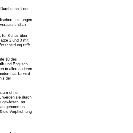
Durchschnitt der
ulischen Leistungen
voraussichtlich
 für Kultus über
sätze 2 und 3 mit
tscheidung trifft
ufe 10 des
ik und Englisch
en in allen anderen
nden hat. Er wird
is der
asium ohne
, werden sie durch
zugewiesen, an
en aufgenommen
0 die Verpflichtung