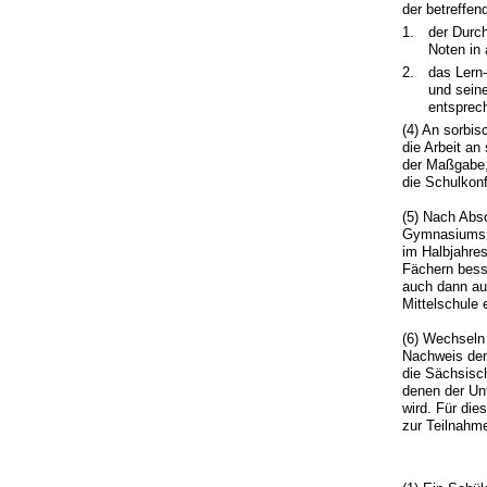
der betreffen
1.
der Durc
Noten in 
2.
das Lern
und sein
entsprec
(4) An sorbi
die Arbeit an
der Maßgabe,
die Schulkon
(5) Nach Absc
Gymnasiums a
im Halbjahres
Fächern bess
auch dann au
Mittelschule e
(6) Wechseln
Nachweis der
die Sächsisc
denen der Un
wird. Für die
zur Teilnahme