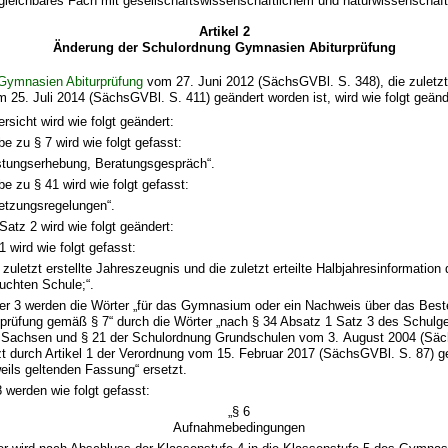
ergleichbares Fach mit gesellschaftswissenschaftlichem und naturwissenschaf
Artikel 2
Änderung der Schulordnung Gymnasien Abiturprüfung
Gymnasien Abiturprüfung
vom 27. Juni 2012 (SächsGVBl. S. 348), die zuletzt 
 25. Juli 2014 (SächsGVBl. S. 411) geändert worden ist, wird wie folgt geänd
ersicht wird wie folgt geändert:
e zu § 7 wird wie folgt gefasst:
stungserhebung, Beratungsgespräch“.
e zu § 41 wird wie folgt gefasst:
etzungsregelungen“.
Satz 2 wird wie folgt geändert:
wird wie folgt gefasst:
 zuletzt erstellte Jahreszeugnis und die zuletzt erteilte Halbjahresinformation
uchten Schule;“.
r 3 werden die Wörter „für das Gymnasium oder ein Nachweis über das Best
prüfung gemäß § 7“ durch die Wörter „nach § 34 Absatz 1 Satz 3 des Schulge
t Sachsen und § 21 der Schulordnung Grundschulen vom 3. August 2004 (Säc
zt durch Artikel 1 der Verordnung vom 15. Februar 2017 (SächsGVBl. S. 87) g
weils geltenden Fassung“ ersetzt.
8 werden wie folgt gefasst:
„§ 6
Aufnahmebedingungen