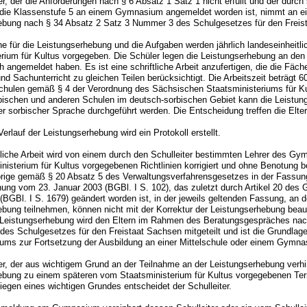
er, der die Anforderungen nach § 6 Absatz 1 Satz 1 nicht erfüllt und der durch 
die Klassenstufe 5 an einem Gymnasium angemeldet worden ist, nimmt an ein
ebung nach § 34 Absatz 2 Satz 3 Nummer 3 des Schulgesetzes für den Freist
ne für die Leistungserhebung und die Aufgaben werden jährlich landeseinheitl
erium für Kultus vorgegeben. Die Schüler legen die Leistungserhebung an de
h angemeldet haben. Es ist eine schriftliche Arbeit anzufertigen, die die Fäch
d Sachunterricht zu gleichen Teilen berücksichtigt. Die Arbeitszeit beträgt 6
chulen gemäß § 4 der Verordnung des Sächsischen Staatsministeriums für Ku
rbischen und anderen Schulen im deutsch-sorbischen Gebiet kann die Leistun
r sorbischer Sprache durchgeführt werden. Die Entscheidung treffen die Elte
Verlauf der Leistungserhebung wird ein Protokoll erstellt.
ftliche Arbeit wird von einem durch den Schulleiter bestimmten Lehrer des 
isterium für Kultus vorgegebenen Richtlinien korrigiert und ohne Benotung be
rige gemäß § 20 Absatz 5 des Verwaltungsverfahrensgesetzes in der Fassun
ng vom 23. Januar 2003 (BGBl. I S. 102), das zuletzt durch Artikel 20 des
 (BGBl. I S. 1679) geändert worden ist, in der jeweils geltenden Fassung, an d
ebung teilnehmen, können nicht mit der Korrektur der Leistungserhebung beau
 Leistungserhebung wird den Eltern im Rahmen des Beratungsgespräches nac
des Schulgesetzes für den Freistaat Sachsen mitgeteilt und ist die Grundla
ms zur Fortsetzung der Ausbildung an einer Mittelschule oder einem Gymna
er, der aus wichtigem Grund an der Teilnahme an der Leistungserhebung verhin
ebung zu einem späteren vom Staatsministerium für Kultus vorgegebenen Te
iegen eines wichtigen Grundes entscheidet der Schulleiter.