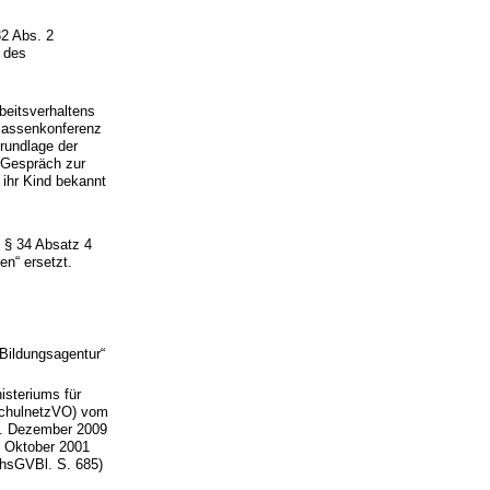
2 Abs. 2
 des
beitsverhaltens
Klassenkonferenz
rundlage der
n Gespräch zur
 ihr Kind bekannt
 § 34 Absatz 4
n“ ersetzt.
Bildungsagentur“
isteriums für
SchulnetzVO) vom
11. Dezember 2009
. Oktober 2001
chsGVBl. S. 685)