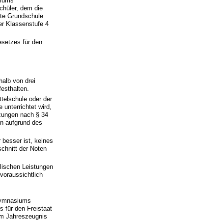
siums
chüler, dem die
nnte Grundschule
er Klassenstufe 4
esetzes für den
halb von drei
esthalten.
ttelschule oder der
unterrichtet wird,
zungen nach § 34
nn aufgrund des
 besser ist, keines
schnitt der Noten
ulischen Leistungen
voraussichtlich
 Gymnasiums
 für den Freistaat
 im Jahreszeugnis