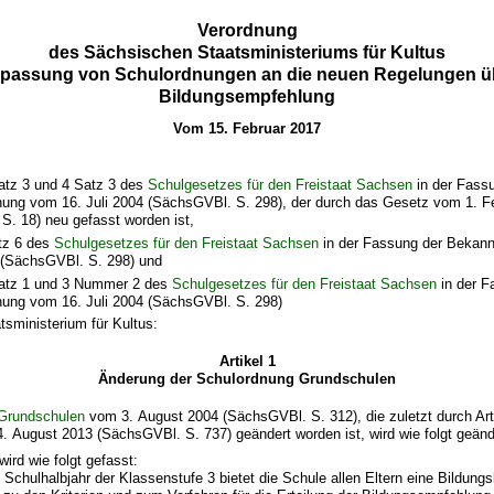
Verordnung
des Sächsischen Staatsministeriums für Kultus
npassung von Schulordnungen an die neuen Regelungen üb
Bildungsempfehlung
Vom 15. Februar 2017
atz 3 und 4 Satz 3 des
Schulgesetzes für den Freistaat Sachsen
in der Fass
ng vom 16. Juli 2004 (SächsGVBl. S. 298), der durch das Gesetz vom 1. F
S. 18) neu gefasst worden ist,
tz 6 des
Schulgesetzes für den Freistaat Sachsen
in der Fassung der Beka
4 (SächsGVBl. S. 298) und
atz 1 und 3 Nummer 2 des
Schulgesetzes für den Freistaat Sachsen
in der F
ng vom 16. Juli 2004 (SächsGVBl. S. 298)
tsministerium für Kultus:
Artikel 1
Änderung der Schulordnung Grundschulen
Grundschulen
vom 3. August 2004 (SächsGVBl. S. 312), die zuletzt durch Arti
 August 2013 (SächsGVBl. S. 737) geändert worden ist, wird wie folgt geänd
wird wie folgt gefasst:
n Schulhalbjahr der Klassenstufe 3 bietet die Schule allen Eltern eine Bildung