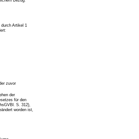
tlichem Bezug.“
durch Artikel 1
ert:
 der zuvor
ehen der
setzes für den
hsGVBl. S. 312),
eändert worden ist,