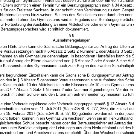
Anmeldung am Gymnasium vereinbart dessen Schulleiter oder ein vom Schulleit
n Eltern schriftlich einen Termin für ein Beratungsgespräch nach § 34 Absatz
 für den Freistaat Sachsen. In der schriftlichen Vereinbarung zu dem Gespräc
 Nichterscheinens hinzuweisen. Seitens des Schulleiters oder durch den oder
bestimmten Lehrer des Gymnasiums wird im Ergebnis des Beratungsgespräche
ur Fortsetzung der Ausbildung an einer Mittelschule oder einem Gymnasium er
Beratungsgespräches wird schriftlich dokumentiert.
§ 8
Ausnahmeregelungen
eren Härtefällen kann die Sächsische Bildungsagentur auf Antrag der Eltern 
die Voraussetzungen nach § 6 Absatz 2 Satz 2 Nummer 1 oder Absatz 3 Satz
 Aufnahme an ein Gymnasium genehmigen. In besonderen Härtefällen kann die 
ur auf Antrag der Eltern abweichend von § 6 Absatz 2 oder Absatz 3 eine Au
che Klassenstufe des Gymnasiums auch zum Beginn des zweiten Schulhalbja
ers begründeten Einzelfällen kann die Sächsische Bildungsagentur auf Antrag 
on den in § 6 Absatz 5 genannten Voraussetzungen eine Aufnahme des Schü
 Klassenstufe 10 der Mittelschule in die Klassenstufe 10 eines Gymnasiums m
emäß § 4 Absatz 1 Satz 1 Nummer 2 oder Nummer 3 genehmigen. Vor der Ent
präch mit dem Schüler und den Eltern am aufnehmenden Gymnasium zu füh
 die eine Vorbereitungsklasse oder Vorbereitungsgruppe gemäß § 13 Absatz 3 
bendmittelschulen vom 11. Juli 2011 (SächsGVBl. S. 277, 365), die zuletzt dur
m 15. Februar 2017 (SächsGVBl. S. 87, 92) geändert worden ist, in der jewei
ucht haben, können in ein Gymnasium wechseln, wenn sie im Herkunftsland 
eichwertige Schule besucht haben oder der Betreuungslehrer auf Antrag der
ms unter Berücksichtigung der Leistungen aus dem Herkunftsland und des bi
gezeigten Lern- und Arbeitsverhaltens empfiehlt. Über den Wechsel entscheid