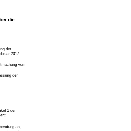
er die
ung der
ebruar 2017
nntmachung vom
assung der
kel 1 der
ert:
sberatung an,