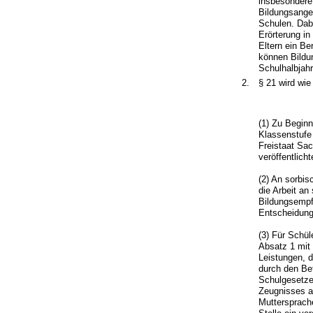
insbesondere 
Bildungsange
Schulen. Dab
Erörterung in
Eltern ein B
können Bildu
Schulhalbjahr
2.
§ 21 wird wie 
(1) Zu Beginn
Klassenstufe
Freistaat Sac
veröffentlich
(2) An sorbi
die Arbeit an
Bildungsempf
Entscheidung 
(3) Für Schü
Absatz 1 mit 
Leistungen, d
durch den Bet
Schulgesetzes
Zeugnisses a
Muttersprache