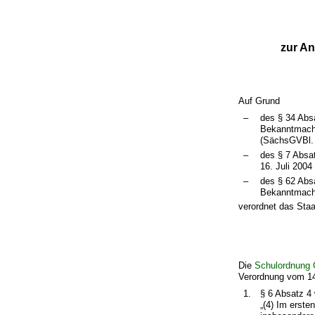
zur A
Auf Grund
–
des § 34 Abs
Bekanntmachu
(SächsGVBl. 
–
des § 7 Absa
16. Juli 200
–
des § 62 Abs
Bekanntmachu
verordnet das Staa
Die
Schulordnung 
Verordnung vom 14.
1.
§ 6 Absatz 4 
„(4) Im erste