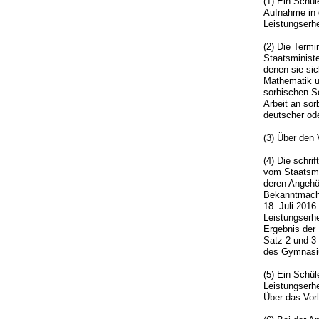
(1) Ein Schül
Aufnahme in 
Leistungserh
(2) Die Termi
Staatsminist
denen sie sic
Mathematik un
sorbischen S
Arbeit an so
deutscher ode
(3) Über den 
(4) Die schri
vom Staatsmin
deren Angehö
Bekanntmachu
18. Juli 2016
Leistungserh
Ergebnis der
Satz 2 und 3 
des Gymnasiu
(5) Ein Schül
Leistungserh
Über das Vorl