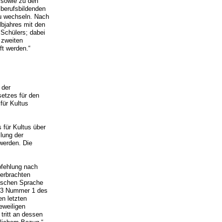
 sowie zu den
 berufsbildenden
zu wechseln. Nach
lbjahres mit den
Schülers; dabei
 zweiten
ft werden.“
 der
etzes für den
für Kultus
 für Kultus über
lung der
werden. Die
pfehlung nach
 erbrachten
utschen Sprache
tz 3 Nummer 1 des
en letzten
eweiligen
tritt an dessen