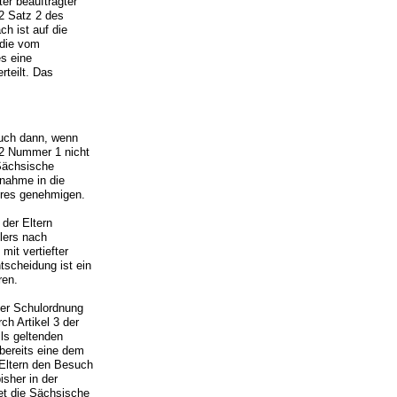
er beauftragter
 2 Satz 2 des
h ist auf die
 die vom
s eine
teilt. Das
auch dann, wenn
 2 Nummer 1 nicht
Sächsische
fnahme in die
hres genehmigen.
der Eltern
lers nach
it vertiefter
scheidung ist ein
ren.
der Schulordnung
ch Artikel 3 der
ls geltenden
bereits eine dem
 Eltern den Besuch
sher in der
et die Sächsische