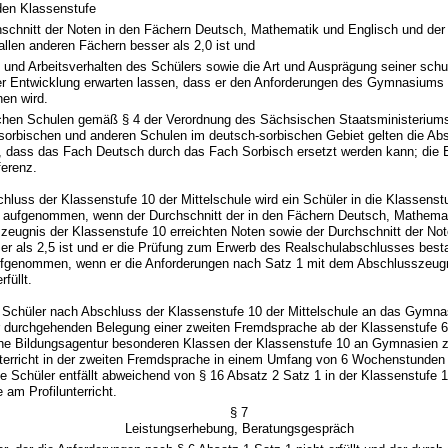
den Klassenstufe
hschnitt der Noten in den Fächern Deutsch, Mathematik und Englisch und der 
allen anderen Fächern besser als 2,0 ist und
- und Arbeitsverhalten des Schülers sowie die Art und Ausprägung seiner sch
er Entwicklung erwarten lassen, dass er den Anforderungen des Gymnasiums 
hen wird.
schen Schulen gemäß § 4 der Verordnung des Sächsischen Staatsministeriums
 sorbischen und anderen Schulen im deutsch-sorbischen Gebiet gelten die Ab
 dass das Fach Deutsch durch das Fach Sorbisch ersetzt werden kann; die En
ferenz.
hluss der Klassenstufe 10 der Mittelschule wird ein Schüler in die Klassenst
ufgenommen, wenn der Durchschnitt der in den Fächern Deutsch, Mathemat
zeugnis der Klassenstufe 10 erreichten Noten sowie der Durchschnitt der Not
er als 2,5 ist und er die Prüfung zum Erwerb des Realschulabschlusses besta
fgenommen, wenn er die Anforderungen nach Satz 1 mit dem Abschlusszeugn
rfüllt.
 Schüler nach Abschluss der Klassenstufe 10 der Mittelschule an das Gymn
 durchgehenden Belegung einer zweiten Fremdsprache ab der Klassenstufe 6
he Bildungsagentur besonderen Klassen der Klassenstufe 10 an Gymnasien 
terricht in der zweiten Fremdsprache in einem Umfang von 6 Wochenstund
se Schüler entfällt abweichend von § 16 Absatz 2 Satz 1 in der Klassenstufe 1
 am Profilunterricht.
§ 7
Leistungserhebung, Beratungsgespräch