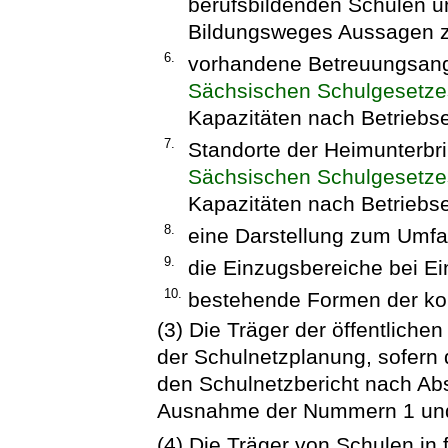
berufsbildenden Schulen u
Bildungsweges Aussagen zu
6.
vorhandene Betreuungsang
Sächsischen Schulgesetze
Kapazitäten nach Betriebs
7.
Standorte der Heimunterbr
Sächsischen Schulgesetze
Kapazitäten nach Betriebs
8.
eine Darstellung zum Umfa
9.
die Einzugsbereiche bei E
10.
bestehende Formen der k
(3) Die Träger der öffentliche
der Schulnetzplanung, sofern di
den Schulnetzbericht nach Ab
Ausnahme der Nummern 1 und 
(4) Die Träger von Schulen in f