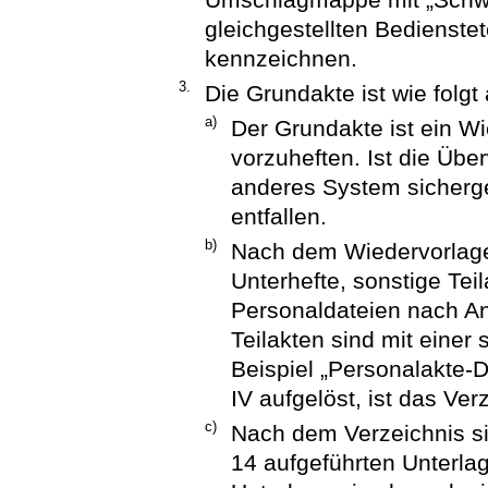
gleichgestellten Bedienste
kennzeichnen.
3.
Die Grundakte ist wie folg
a)
Der Grundakte ist ein W
vorzuheften. Ist die Üb
anderes System sicherge
entfallen.
b)
Nach dem Wiedervorlagebl
Unterhefte, sonstige Te
Personaldateien nach A
Teilakten sind mit eine
Beispiel „Personalakte-
IV aufgelöst, ist das Ve
c)
Nach dem Verzeichnis si
14 aufgeführten Unterla