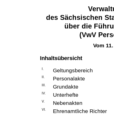
Verwalt
des Sächsischen Sta
über die Führ
(VwV Pers
Vom 11.
Inhaltsübersicht
I.
Geltungsbereich
II.
Personalakte
III.
Grundakte
IV.
Unterhefte
V.
Nebenakten
VI.
Ehrenamtliche Richter