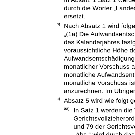
durch die Wörter „Lande
ersetzt.
b)
Nach Absatz 1 wird folg
„(1a) Die Aufwandsentsc
des Kalenderjahres festg
voraussichtliche Höhe d
Aufwandsentschädigung n
monatlicher Vorschuss a
monatliche Aufwandsents
monatliche Vorschuss is
anzurechnen. Im Übrigen
c)
Absatz 5 wird wie folgt g
aa)
In Satz 1 werden die
Gerichtsvollzieheror
und 79 der Gerichtsv
„Abs.“ wird durch das