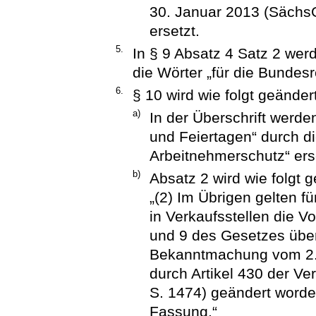
30. Januar 2013 (SächsG
ersetzt.
5.
In § 9 Absatz 4 Satz 2 we
die Wörter „für die Bundes
6.
§ 10 wird wie folgt geändert
a)
In der Überschrift werde
und Feiertagen“ durch d
Arbeitnehmerschutz“ ers
b)
Absatz 2 wird wie folgt g
„(2) Im Übrigen gelten f
in Verkaufsstellen die Vo
und 9 des Gesetzes übe
Bekanntmachung vom 2. J
durch Artikel 430 der V
S. 1474) geändert worden
Fassung.“