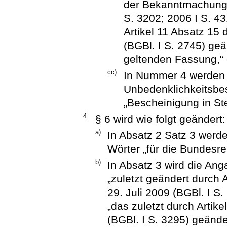
der Bekanntmachung
S. 3202; 2006 I S. 43
Artikel 11 Absatz 15
(BGBl. I S. 2745) geä
geltenden Fassung,“ 
cc)
In Nummer 4 werden d
Unbedenklichkeitsbes
„Bescheinigung in St
4.
§ 6 wird wie folgt geändert:
a)
In Absatz 2 Satz 3 werd
Wörter „für die Bundesre
b)
In Absatz 3 wird die An
„zuletzt geändert durch 
29. Juli 2009 (BGBl. I S
„das zuletzt durch Arti
(BGBl. I S. 3295) geänder