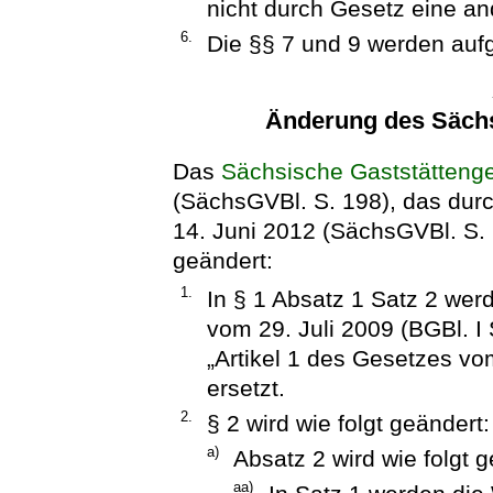
nicht durch Gesetz eine an
6.
Die §§ 7 und 9 werden auf
Änderung des Sächs
Das
Sächsische Gaststätteng
(SächsGVBl. S. 198), das dur
14. Juni 2012 (SächsGVBl. S. 2
geändert:
1.
In § 1 Absatz 1 Satz 2 wer
vom 29. Juli 2009 (BGBl. I
„Artikel 1 des Gesetzes vo
ersetzt.
2.
§ 2 wird wie folgt geändert:
a)
Absatz 2 wird wie folgt g
aa)