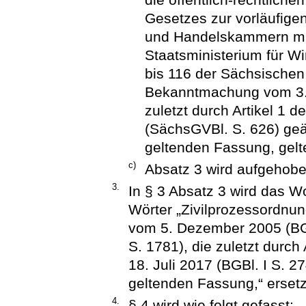
Gesetzes zur vorläufige
und Handelskammern mit 
Staatsministerium für Wi
bis 116 der Sächsische
Bekanntmachung vom 3. 
zuletzt durch Artikel 1
(SächsGVBl. S. 626) geän
geltenden Fassung, gelt
c)
Absatz 3 wird aufgehobe
3.
In § 3 Absatz 3 wird das W
Wörter „Zivilprozessordnu
vom 5. Dezember 2005 (BGBl
S. 1781), die zuletzt durc
18. Juli 2017 (BGBl. I S. 27
geltenden Fassung,“ ersetz
4.
§ 4 wird wie folgt gefasst: