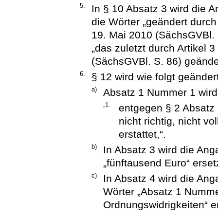
5.
In § 10 Absatz 3 wird die 
die Wörter „geändert durch
19. Mai 2010 (SächsGVBl. 
„das zuletzt durch Artikel
(SächsGVBl. S. 86) geänder
6.
§ 12 wird wie folgt geändert
a)
Absatz 1 Nummer 1 wird w
„1.
entgegen § 2 Absatz 
nicht richtig, nicht vo
erstattet,“.
b)
In Absatz 3 wird die An
„fünftausend Euro“ erset
c)
In Absatz 4 wird die Ang
Wörter „Absatz 1 Numme
Ordnungswidrigkeiten“ er