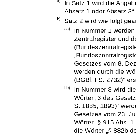
a)
In Satz 1 wird die Angab
Absatz 1 oder Absatz 3“ 
b)
Satz 2 wird wie folgt geä
aa)
In Nummer 1 werden 
Zentralregister und 
(Bundeszentralregist
„Bundeszentralregist
Gesetzes vom 8. Dez
werden durch die Wör
(BGBl. I S. 2732)“ ers
bb)
In Nummer 3 wird die
Wörter „3 des Geset
S. 1885, 1893)“ werd
Gesetzes vom 23. Jun
Wörter „§ 915 Abs. 1
die Wörter „§ 882b d