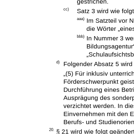
gestrichen.
cc)
Satz 3 wird wie folg
aaa)
Im Satzteil vor 
die Wörter „eine
bbb)
In Nummer 3 wer
Bildungsagentur
„Schulaufsichtsb
d)
Folgender Absatz 5 wird
„(5) Für inklusiv unterri
Förderschwerpunkt geist
Durchführung eines Betr
Ausprägung des sonder
verzichtet werden. In di
Einvernehmen mit den E
Berufs- und Studienorien
20.
§ 21 wird wie folgt geändert