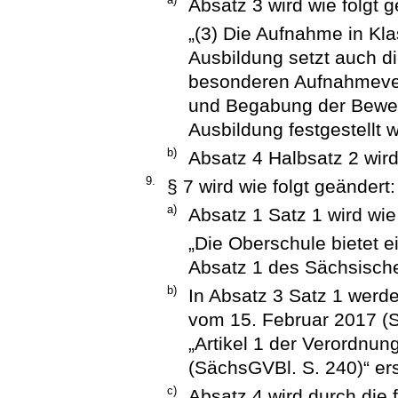
Absatz 3 wird wie folgt g
„(3) Die Aufnahme in Klas
Ausbildung setzt auch d
besonderen Aufnahmever
und Begabung der Bewerbe
Ausbildung festgestellt 
b)
Absatz 4 Halbsatz 2 wir
9.
§ 7 wird wie folgt geändert:
a)
Absatz 1 Satz 1 wird wie 
„Die Oberschule bietet 
Absatz 1 des Sächsisch
b)
In Absatz 3 Satz 1 werde
vom 15. Februar 2017 (S
„Artikel 1 der Verordnu
(SächsGVBl. S. 240)“ ers
c)
Absatz 4 wird durch die 