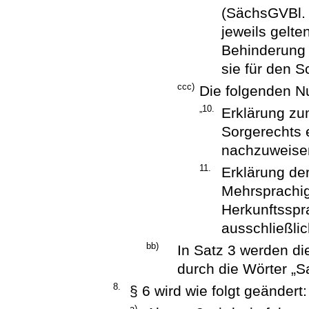
(SächsGVBl. S
jeweils gelt
Behinderung 
sie für den 
ccc)
Die folgenden N
„10.
Erklärung zum
Sorgerechts e
nachzuweise
11.
Erklärung der
Mehrsprachigk
Herkunftsspr
ausschließlic
bb)
In Satz 3 werden d
durch die Wörter „S
8.
§ 6 wird wie folgt geändert:
a)