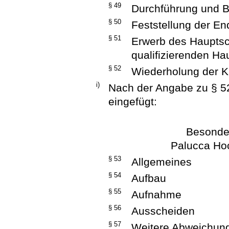
§ 49
Durchführung und B
§ 50
Feststellung der En
§ 51
Erwerb des Haupts
qualifizierenden H
§ 52
Wiederholung der Kl
i)
Nach der Angabe zu § 5
eingefügt:
Besonde
Palucca Ho
§ 53
Allgemeines
§ 54
Aufbau
§ 55
Aufnahme
§ 56
Ausscheiden
§ 57
Weitere Abweichun