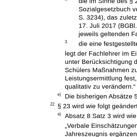
die im Sinne des §
Sozialgesetzbuch v
S. 3234), das zulet
17. Juli 2017 (BGBl.
jeweils geltenden F
3.
die eine festgestel
legt der Fachlehrer im 
unter Berücksichtigung d
Schülers Maßnahmen zur
Leistungsermittlung fes
qualitativ zu verändern.“
e)
Die bisherigen Absätze 
22.
§ 23 wird wie folgt geändert
a)
Absatz 8 Satz 3 wird wie 
„Verbale Einschätzunge
Jahreszeugnis ergänzen