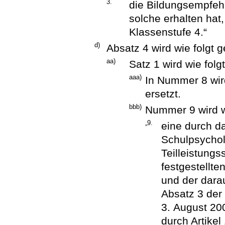
3.
die Bildungsempfehl
solche erhalten hat,
Klassenstufe 4.“
d)
Absatz 4 wird wie folgt g
aa)
Satz 1 wird wie folg
aaa)
In Nummer 8 wir
ersetzt.
bbb)
Nummer 9 wird wi
„9.
eine durch da
Schulpsychol
Teilleistung
festgestellt
und der dara
Absatz 3 der
3. August 200
durch Artike