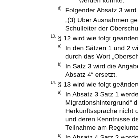
werden könnte.“
d)
Folgender Absatz 3 wird
„(3) Über Ausnahmen ge
Schulleiter der Oberschu
13.
§ 12 wird wie folgt geändert
a)
In den Sätzen 1 und 2 wi
durch das Wort „Oberschu
b)
In Satz 3 wird die Angab
Absatz 4“ ersetzt.
14.
§ 13 wird wie folgt geändert
a)
In Absatz 3 Satz 1 werde
Migrationshintergrund“ d
Herkunftssprache nicht o
und deren Kenntnisse de
Teilnahme am Regelunterr
b)
In Absatz 4 Satz 2 werd