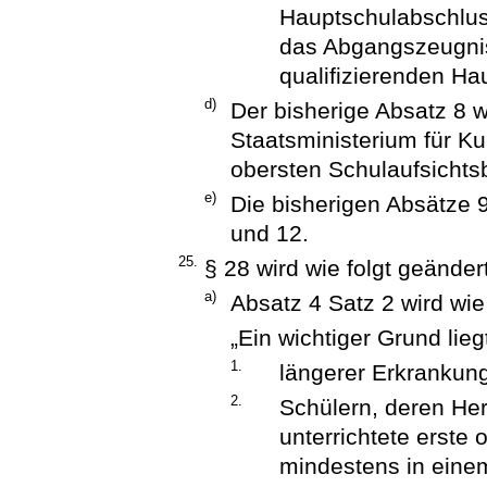
Hauptschulabschlus
das Abgangszeugnis
qualifizierenden Ha
d)
Der bisherige Absatz 8 
Staatsministerium für Ku
obersten Schulaufsichtsb
e)
Die bisherigen Absätze 
und 12.
25.
§ 28 wird wie folgt geändert
a)
Absatz 4 Satz 2 wird wie 
„Ein wichtiger Grund lie
1.
längerer Erkrankun
2.
Schülern, deren Her
unterrichtete erste 
mindestens in eine