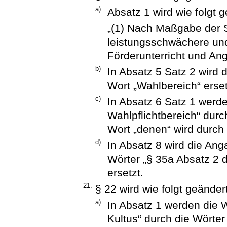
a)
Absatz 1 wird wie folgt g
„(1) Nach Maßgabe der S
leistungsschwächere und
Förderunterricht und Ang
b)
In Absatz 5 Satz 2 wird 
Wort „Wahlbereich“ erset
c)
In Absatz 6 Satz 1 werde
Wahlpflichtbereich“ durc
Wort „denen“ wird durch 
d)
In Absatz 8 wird die Ang
Wörter „§ 35a Absatz 2
ersetzt.
21.
§ 22 wird wie folgt geändert
a)
In Absatz 1 werden die 
Kultus“ durch die Wörter