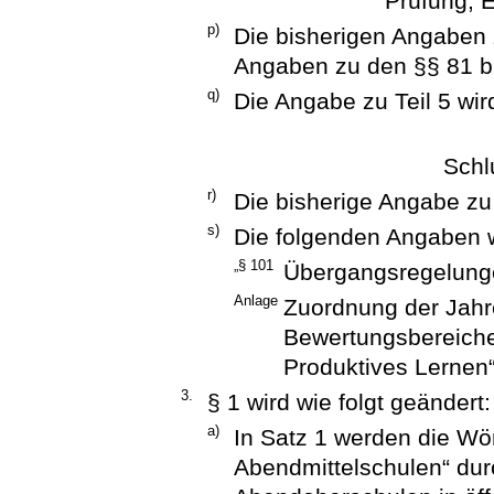
Prüfung, 
p)
Die bisherigen Angaben 
Angaben zu den §§ 81 b
q)
Die Angabe zu Teil 5 wird
Schl
r)
Die bisherige Angabe zu 
s)
Die folgenden Angaben 
„§ 101
Übergangsregelung
Anlage
Zuordnung der Jahr
Bewertungsbereich
Produktives Lernen“
3.
§ 1 wird wie folgt geändert:
a)
In Satz 1 werden die Wör
Abendmittelschulen“ dur