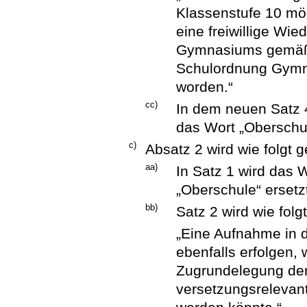
Klassenstufe 10 mög
eine freiwillige Wi
Gymnasiums gemäß 
Schulordnung Gymn
worden.“
cc)
In dem neuen Satz 4
das Wort „Oberschul
c)
Absatz 2 wird wie folgt g
aa)
In Satz 1 wird das 
„Oberschule“ ersetz
bb)
Satz 2 wird wie folg
„Eine Aufnahme in 
ebenfalls erfolgen,
Zugrundelegung der
versetzungsrelevan