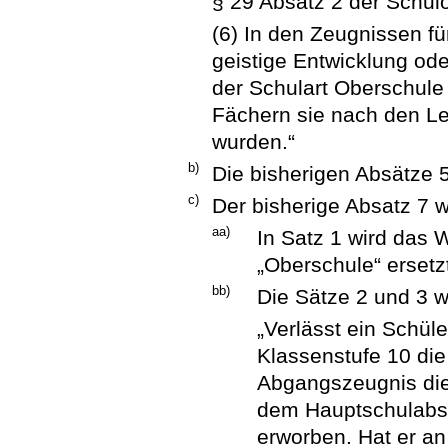
§ 29 Absatz 2 der Schul
(6) In den Zeugnissen f
geistige Entwicklung ode
der Schulart Oberschule 
Fächern sie nach den Le
wurden.“
b)
Die bisherigen Absätze 
c)
Der bisherige Absatz 7 w
aa)
In Satz 1 wird das 
„Oberschule“ ersetz
bb)
Die Sätze 2 und 3 w
„Verlässt ein Schül
Klassenstufe 10 die
Abgangszeugnis die
dem Hauptschulabsc
erworben. Hat er a