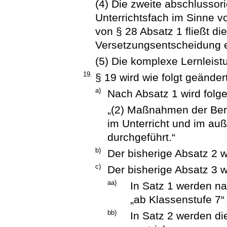
(4) Die zweite abschlussori
Unterrichtsfach im Sinne v
von § 28 Absatz 1 fließt die
Versetzungsentscheidung ei
(5) Die komplexe Lernleist
19.
§ 19 wird wie folgt geändert
a)
Nach Absatz 1 wird folge
„(2) Maßnahmen der Beru
im Unterricht und im auß
durchgeführt.“
b)
Der bisherige Absatz 2 w
c)
Der bisherige Absatz 3 w
aa)
In Satz 1 werden na
„ab Klassenstufe 7“
bb)
In Satz 2 werden di