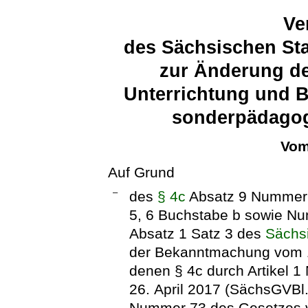
Ve
des Sächsischen Sta
zur Änderung de
Unterrichtung und B
sonderpädagog
Vom
Auf Grund
–
des
§ 4c
Absatz 9 Nummer
5, 6 Buchstabe b sowie Nu
Absatz 1 Satz 3 des
Sächs
der Bekanntmachung vom 16
denen § 4c durch Artikel
26. April 2017 (SächsGVBl. 
Nummer 73 des Gesetzes v