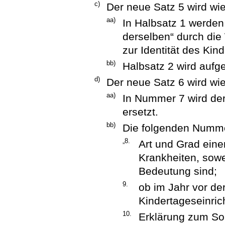
c)
Der neue Satz 5 wird wie
aa)
In Halbsatz 1 werden
derselben“ durch die
zur Identität des Kind
bb)
Halbsatz 2 wird aufg
d)
Der neue Satz 6 wird wie
aa)
In Nummer 7 wird de
ersetzt.
bb)
Die folgenden Numme
„8.
Art und Grad ein
Krankheiten, sowe
Bedeutung sind;
9.
ob im Jahr vor d
Kindertageseinric
10.
Erklärung zum Sor