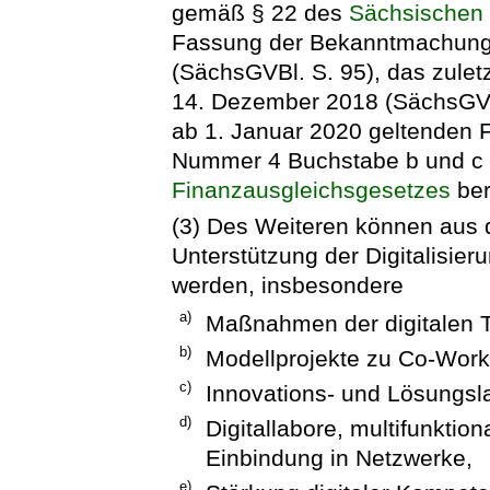
gemäß § 22 des
Sächsischen 
Fassung der Bekanntmachung
(SächsGVBl. S. 95), das zulet
14. Dezember 2018 (SächsGVBl
ab 1. Januar 2020 geltenden 
Nummer 4 Buchstabe b und c
Finanzausgleichsgesetzes
ber
(3) Des Weiteren können aus
Unterstützung der Digitalisier
werden, insbesondere
a)
Maßnahmen der digitalen T
b)
Modellprojekte zu Co-Work
c)
Innovations- und Lösungsl
d)
Digitallabore, multifunkt
Einbindung in Netzwerke,
e)