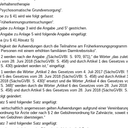
Verhaltenstherapie
Psychosomatische Grundversorgung“.
e zu § 41 wird wie folgt gefasst:
Früherkennungsuntersuchungen“.
gabe zu Anlage 3 wird die Angabe „und 5“ gestrichen.
 Angabe zu Anlage 5 wird folgende Angabe eingefügt:
a (zu § 41 Absatz 5)
fähigkeit der Aufwendungen durch die Teilnahme am Früherkennungsprogramm f
 Personen mit einem erhöhten familiären Darmkrebsrisiko“.
 2 werden nach der Angabe „(SächsGVBl. S. 970, 971),“ die Wörter „das zuletz
 vom 28. Juni 2018 (SächsGVBl. S. 458) und durch Artikel 1 des Gesetzes 
. 430) geändert worden ist,“ eingefügt.
 1 werden die Wörter „Artikel 2 des Gesetzes vom 4. Juli 2017 (SächsGVBl. S
kel 5 des Gesetzes vom 28. Juni 2018 (SächsGVBl. S. 458) und durch Artikel
2018 (SächsGVBl. S. 430)“ ersetzt und die Wörter „Artikel 4 des Gesetzes v
S. 348)“ werden durch die Wörter „Artikel 6 des Gesetzes vom 28. Juni 2018
S. 458) und durch Artikel 5 des Gesetzes vom 28. Juni 2018 (SächsGVBl. S. 
olgt geändert:
tz 5 wird folgender Satz angefügt:
ht wirtschaftlich angemessen gelten Aufwendungen aufgrund einer Vereinbarun
ordnung für Ärzte oder nach § 2 der Gebührenordnung für Zahnärzte, soweit s
chen Gebühren übersteigen.“
tz 7 wird folgender Satz angefügt: