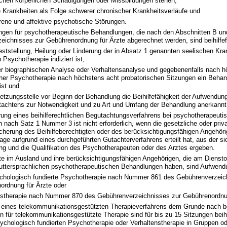
lichen körperlichen Schädigungen oder Missbildungen stehen,
e Krankheiten als Folge schwerer chronischer Krankheitsverläufe und
rene und affektive psychotische Störungen.
ngen für psychotherapeutische Behandlungen, die nach den Abschnitten B u
eichnisses zur Gebührenordnung für Ärzte abgerechnet werden, sind beihilfe
eststellung, Heilung oder Linderung der in Absatz 1 genannten seelischen Kra
 Psychotherapie indiziert ist,
er biographischen Analyse oder Verhaltensanalyse und gegebenenfalls nach hö
cher Psychotherapie nach höchstens acht probatorischen Sitzungen ein Behan
ist und
etzungsstelle vor Beginn der Behandlung die Beihilfefähigkeit der Aufwendun
tachtens zur Notwendigkeit und zu Art und Umfang der Behandlung anerkannt
rung eines beihilferechtlichen Begutachtungsverfahrens bei psychotherapeuti
nach Satz 1 Nummer 3 ist nicht erforderlich, wenn die gesetzliche oder priv
herung des Beihilfeberechtigten oder des berücksichtigungsfähigen Angehöri
ge aufgrund eines durchgeführten Gutachterverfahrens erteilt hat, aus der s
ng und die Qualifikation des Psychotherapeuten oder des Arztes ergeben.
e im Ausland und ihre berücksichtigungsfähigen Angehörigen, die am Dienstor
ttersprachlichen psychotherapeutischen Behandlungen haben, sind Aufwend
ychologisch fundierte Psychotherapie nach Nummer 861 des Gebührenverzeic
ordnung für Ärzte oder
nstherapie nach Nummer 870 des Gebührenverzeichnisses zur Gebührenordnu
 eines telekommunikationsgestützten Therapieverfahrens dem Grunde nach bei
für telekommunikationsgestützte Therapie sind für bis zu 15 Sitzungen beihi
sychologisch fundierten Psychotherapie oder Verhaltenstherapie in Gruppen od