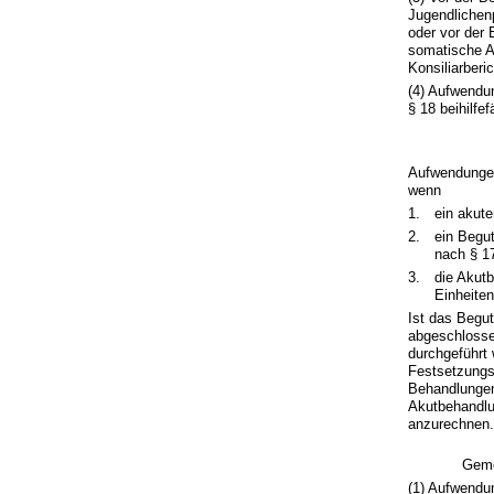
Jugendlichen
oder vor der
somatische A
Konsiliarberic
(4) Aufwendu
§ 18 beihilfef
Aufwendungen
wenn
1.
ein akute
2.
ein Begu
nach § 17
3.
die Akut
Einheiten
Ist das Begu
abgeschlosse
durchgeführt
Festsetzungs
Behandlungen
Akutbehandlu
anzurechnen.
Geme
(1) Aufwendun