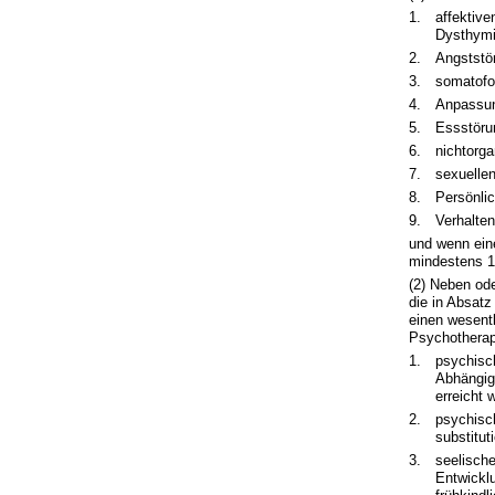
1.
affektiv
Dysthymi
2.
Angststö
3.
somatofo
4.
Anpassun
5.
Essstöru
6.
nichtorg
7.
sexuelle
8.
Persönli
9.
Verhalte
und wenn ein
mindestens 1
(2) Neben od
die in Absat
einen wesentl
Psychotherapi
1.
psychisc
Abhängigk
erreicht 
2.
psychisc
substitut
3.
seelische
Entwickl