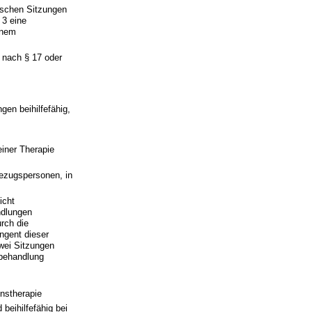
ischen Sitzungen
 3 eine
inem
 nach § 17 oder
en beihilfefähig,
iner Therapie
Bezugspersonen, in
icht
ndlungen
rch die
ngent dieser
wei Sitzungen
tbehandlung
nstherapie
beihilfefähig bei