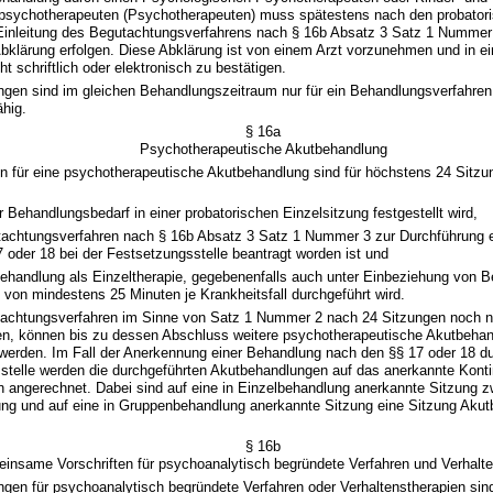
psychotherapeuten (Psychotherapeuten) muss spätestens nach den probator
 Einleitung des Begutachtungsverfahrens nach § 16b Absatz 3 Satz 1 Nummer
bklärung erfolgen. Diese Abklärung ist von einem Arzt vorzunehmen und in e
ht schriftlich oder elektronisch zu bestätigen.
ngen sind im gleichen Behandlungszeitraum nur für ein Behandlungsverfahren
ähig.
§ 16a
Psychotherapeutische Akutbehandlung
 für eine psychotherapeutische Akutbehandlung sind für höchstens 24 Sitzung
r Behandlungsbedarf in einer probatorischen Einzelsitzung festgestellt wird,
tachtungsverfahren nach § 16b Absatz 3 Satz 1 Nummer 3 zur Durchführung e
 oder 18 bei der Festsetzungsstelle beantragt worden ist und
behandlung als Einzeltherapie, gegebenenfalls auch unter Einbeziehung von 
 von mindestens 25 Minuten je Krankheitsfall durchgeführt wird.
tachtungsverfahren im Sinne von Satz 1 Nummer 2 nach 24 Sitzungen noch n
n, können bis zu dessen Abschluss weitere psychotherapeutische Akutbeha
 werden. Im Fall der Anerkennung einer Behandlung nach den §§ 17 oder 18 du
stelle werden die durchgeführten Akutbehandlungen auf das anerkannte Konti
 angerechnet. Dabei sind auf eine in Einzelbehandlung anerkannte Sitzung z
ng und auf eine in Gruppenbehandlung anerkannte Sitzung eine Sitzung Aku
§ 16b
insame Vorschriften für psychoanalytisch begründete Verfahren und Verhalte
gen für psychoanalytisch begründete Verfahren oder Verhaltenstherapien sind 