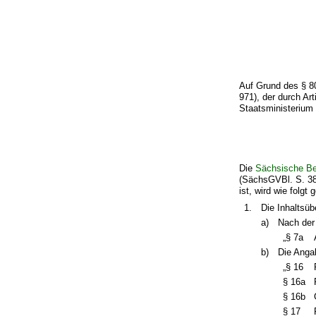
Auf Grund des § 8
971), der durch Ar
Staatsministerium
Die
Sächsische Be
(SächsGVBl. S. 38
ist, wird wie folgt 
1.
Die Inhaltsüb
a)
Nach der
„§ 7a
b)
Die Angab
„§ 16
§ 16a
§ 16b
§ 17