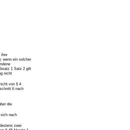
 ihre
, wenn ein solcher
tandene
satz 1 Satz 2 gilt
g nicht
nicht von § 4
schnitt 6 nach
über die
 sich nach
ndestens zwei