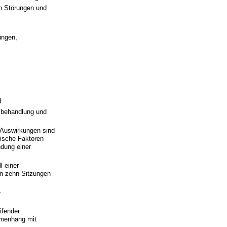
en Störungen und
ungen,
d
lbehandlung und
 Auswirkungen sind
ische Faktoren
ndung einer
l einer
von zehn Sitzungen
e
ifender
mmenhang mit