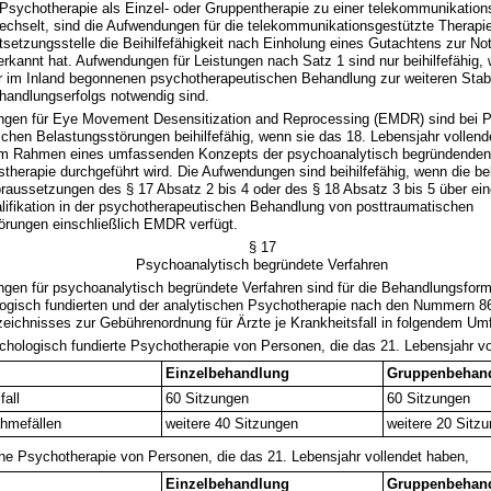
 Psychotherapie als Einzel- oder Gruppentherapie zu einer telekommunikation
chselt, sind die Aufwendungen für die telekommunikationsgestützte Therapie 
setzungsstelle die Beihilfefähigkeit nach Einholung eines Gutachtens zur No
kannt hat. Aufwendungen für Leistungen nach Satz 1 sind nur beihilfefähig,
 im Inland begonnenen psychotherapeutischen Behandlung zur weiteren Stabi
handlungserfolgs notwendig sind.
ngen für Eye Movement Desensitization and Reprocessing (EMDR) sind bei P
chen Belastungsstörungen beihilfefähig, wenn sie das 18. Lebensjahr vollend
m Rahmen eines umfassenden Konzepts der psychoanalytisch begründenden 
stherapie durchgeführt wird. Die Aufwendungen sind beihilfefähig, wenn die 
raussetzungen des § 17 Absatz 2 bis 4 oder des § 18 Absatz 3 bis 5 über ein
lifikation in der psychotherapeutischen Behandlung von posttraumatischen
örungen einschließlich EMDR verfügt.
§ 17
Psychoanalytisch begründete Verfahren
ngen für psychoanalytisch begründete Verfahren sind für die Behandlungsfor
logisch fundierten und der analytischen Psychotherapie nach den Nummern 8
ichnisses zur Gebührenordnung für Ärzte je Krankheitsfall in folgendem Umfa
chologisch fundierte Psychotherapie von Personen, die das 21. Lebensjahr vo
Einzelbehandlung
Gruppenbehan
fall
60 Sitzungen
60 Sitzungen
ahmefällen
weitere 40 Sitzungen
weitere 20 Sitz
che Psychotherapie von Personen, die das 21. Lebensjahr vollendet haben,
Einzelbehandlung
Gruppenbehan