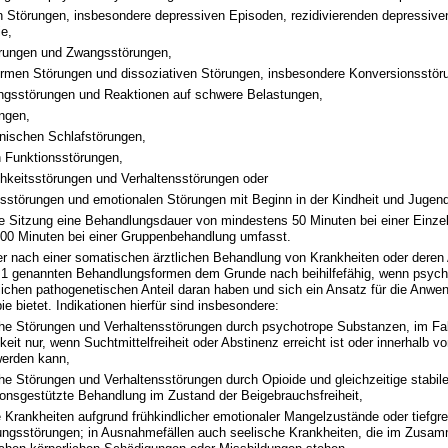
en Störungen, insbesondere depressiven Episoden, rezidivierenden depressiv
e,
rungen und Zwangsstörungen,
rmen Störungen und dissoziativen Störungen, insbesondere Konversionsstör
gsstörungen und Reaktionen auf schwere Belastungen,
ngen,
anischen Schlafstörungen,
n Funktionsstörungen,
chkeitsstörungen und Verhaltensstörungen oder
nsstörungen und emotionalen Störungen mit Beginn in der Kindheit und Jugen
e Sitzung eine Behandlungsdauer von mindestens 50 Minuten bei einer Einze
00 Minuten bei einer Gruppenbehandlung umfasst.
er nach einer somatischen ärztlichen Behandlung von Krankheiten oder deren
z 1 genannten Behandlungsformen dem Grunde nach beihilfefähig, wenn psych
ichen pathogenetischen Anteil daran haben und sich ein Ansatz für die Anwe
e bietet. Indikationen hierfür sind insbesondere:
he Störungen und Verhaltensstörungen durch psychotrope Substanzen, im Fal
eit nur, wenn Suchtmittelfreiheit oder Abstinenz erreicht ist oder innerhalb 
werden kann,
he Störungen und Verhaltensstörungen durch Opioide und gleichzeitige stabil
ionsgestützte Behandlung im Zustand der Beigebrauchsfreiheit,
 Krankheiten aufgrund frühkindlicher emotionaler Mangelzustände oder tiefgre
ungsstörungen; in Ausnahmefällen auch seelische Krankheiten, die im Zusa