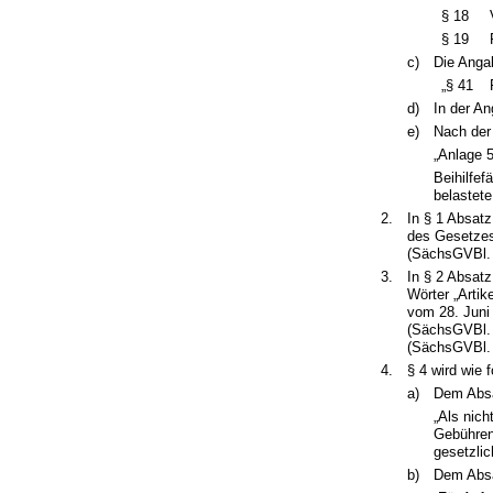
§ 18
§ 19
c)
Die Angab
„§ 41
d)
In der An
e)
Nach der
„Anlage 5
Beihilfe
belastete
2.
In § 1 Absatz
des Gesetzes
(SächsGVBl. S
3.
In § 2 Absatz
Wörter „Arti
vom 28. Juni 
(SächsGVBl. 
(SächsGVBl. 
4.
§ 4 wird wie f
a)
Dem Absa
„Als nic
Gebühren
gesetzli
b)
Dem Absa