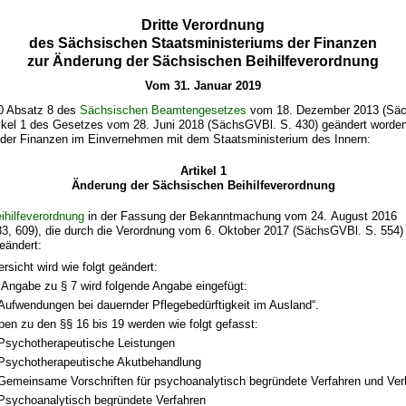
Dritte Verordnung
des Sächsischen Staatsministeriums der Finanzen
zur Änderung der Sächsischen Beihilfeverordnung
Vom 31. Januar 2019
0 Absatz 8 des
Sächsischen Beamtengesetzes
vom 18. Dezember 2013 (Säc
tikel 1 des Gesetzes vom 28. Juni 2018 (SächsGVBl. S. 430) geändert worden 
 der Finanzen im Einvernehmen mit dem Staatsministerium des Innern:
Artikel 1
Änderung der Sächsischen Beihilfeverordnung
ihilfeverordnung
in der Fassung der Bekanntmachung vom 24. August 2016
3, 609), die durch die Verordnung vom 6. Oktober 2017 (SächsGVBl. S. 554)
geändert:
ersicht wird wie folgt geändert:
 Angabe zu § 7 wird folgende Angabe eingefügt:
Aufwendungen bei dauernder Pflegebedürftigkeit im Ausland“.
en zu den §§ 16 bis 19 werden wie folgt gefasst:
Psychotherapeutische Leistungen
Psychotherapeutische Akutbehandlung
Gemeinsame Vorschriften für psychoanalytisch begründete Verfahren und Ver
Psychoanalytisch begründete Verfahren