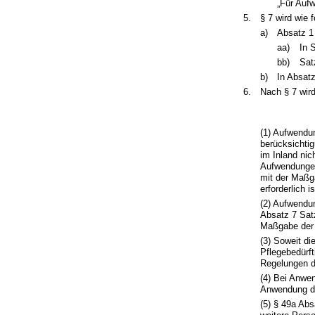
„Für Aufw
5.
§ 7 wird wie f
a)
Absatz 1 
aa)
In 
bb)
Sat
b)
In Absatz
6.
Nach § 7 wird
(1) Aufwendun
berücksichti
im Inland nic
Aufwendungen
mit der Maßga
erforderlich is
(2) Aufwendun
Absatz 7 Satz
Maßgabe der A
(3) Soweit di
Pflegebedürft
Regelungen d
(4) Bei Anwen
Anwendung d
(5) § 49a Abs