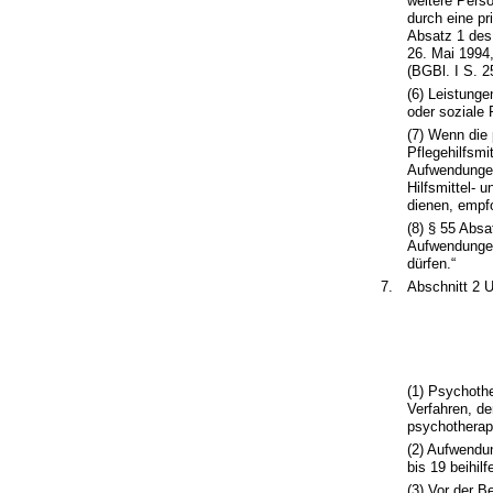
weitere Perso
durch eine pr
Absatz 1 des
26. Mai 1994
(BGBl. I S. 2
(6) Leistunge
oder soziale 
(7) Wenn die
Pflegehilfsmi
Aufwendungen 
Hilfsmittel- 
dienen, empf
(8) § 55 Absa
Aufwendungen
dürfen.“
7.
Abschnitt 2 U
(1) Psychoth
Verfahren, d
psychotherap
(2) Aufwendu
bis 19 beihil
(3) Vor der 