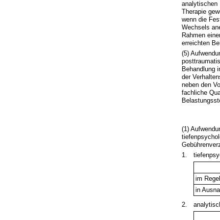
analytischen
Therapie gewe
wenn die Fest
Wechsels aner
Rahmen einer
erreichten Be
(5) Aufwendu
posttraumatis
Behandlung i
der Verhalten
neben den Vo
fachliche Qua
Belastungsst
(1) Aufwendu
tiefenpsycho
Gebührenverze
1.
tiefenpsy
im Regel
in Ausn
2.
analytis