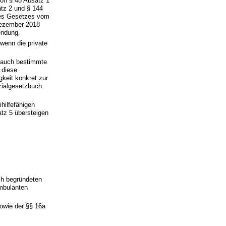
von § 48 Absatz 1
atz 2 und § 144
 des Gesetzes vom
 Dezember 2018
endung.
wenn die private
brauch bestimmte
 diese
gkeit konkret zur
ozialgesetzbuch
hilfefähigen
tz 5 übersteigen
ch begründeten
mbulanten
owie der §§ 16a