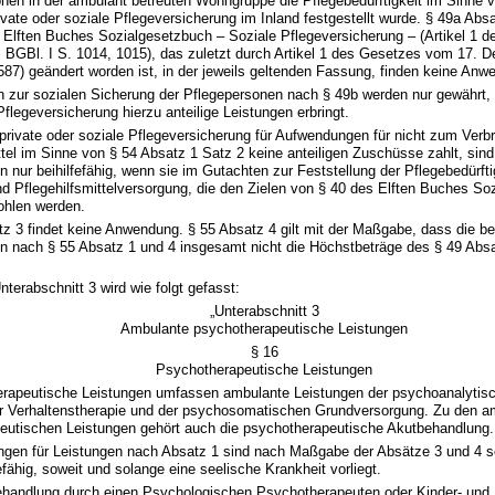
nen in der ambulant betreuten Wohngruppe die Pflegebedürftigkeit im Sinne 
ivate oder soziale Pflegeversicherung im Inland festgestellt wurde. § 49a Abs
 Elften Buches Sozialgesetzbuch – Soziale Pflegeversicherung – (Artikel 1
, BGBl. I S. 1014, 1015), das zuletzt durch Artikel 1 des Gesetzes vom 17.
587) geändert worden ist, in der jeweils geltenden Fassung, finden keine Anw
n zur sozialen Sicherung der Pflegepersonen nach § 49b werden nur gewährt, 
Pflegeversicherung hierzu anteilige Leistungen erbringt.
 private oder soziale Pflegeversicherung für Aufwendungen für nicht zum Ver
ttel im Sinne von § 54 Absatz 1 Satz 2 keine anteiligen Zuschüsse zahlt, sind
nur beihilfefähig, wenn sie im Gutachten zur Feststellung der Pflegebedürfti
und Pflegehilfsmittelversorgung, die den Zielen von § 40 des Elften Buches S
ohlen werden.
tz 3 findet keine Anwendung. § 55 Absatz 4 gilt mit der Maßgabe, dass die bei
 nach § 55 Absatz 1 und 4 insgesamt nicht die Höchstbeträge des § 49 Absa
nterabschnitt 3 wird wie folgt gefasst:
„Unterabschnitt 3
Ambulante psychotherapeutische Leistungen
§ 16
Psychotherapeutische Leistungen
erapeutische Leistungen umfassen ambulante Leistungen der psychoanalytis
er Verhaltenstherapie und der psychosomatischen Grundversorgung. Zu den a
eutischen Leistungen gehört auch die psychotherapeutische Akutbehandlung.
ngen für Leistungen nach Absatz 1 sind nach Maßgabe der Absätze 3 und 4 s
fefähig, soweit und solange eine seelische Krankheit vorliegt.
Behandlung durch einen Psychologischen Psychotherapeuten oder Kinder- und