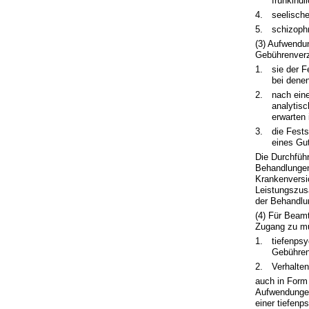
frühkind
4.
seelisch
5.
schizoph
(3) Aufwendu
Gebührenverz
1.
sie der F
bei denen
2.
nach ein
analytis
erwarten 
3.
die Fests
eines Gu
Die Durchfüh
Behandlungen 
Krankenversic
Leistungszusa
der Behandlu
(4) Für Beamt
Zugang zu mu
1.
tiefenps
Gebühren
2.
Verhalte
auch in Form
Aufwendungen 
einer tiefenp