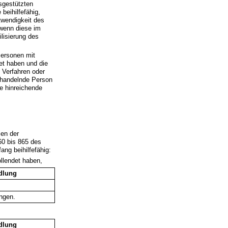
sgestützten
beihilfefähig,
twendigkeit des
 wenn diese im
lisierung des
ersonen mit
et haben und die
Verfahren oder
behandelnde Person
e hinreichende
men der
60 bis 865 des
ng beihilfefähig:
llendet haben,
dlung
ungen.
dlung