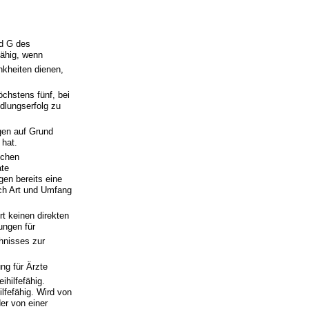
nd G des
fähig, wenn
nkheiten dienen,
chstens fünf, bei
dlungserfolg zu
gen auf Grund
 hat.
schen
ate
gen bereits eine
ich Art und Umfang
t keinen direkten
ungen für
hnisses zur
ng für Ärzte
hilfefähig.
lfefähig. Wird von
er von einer