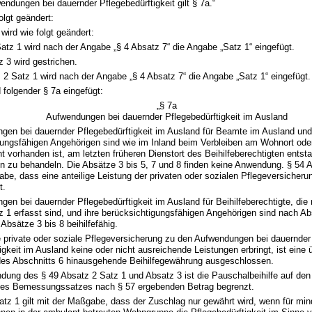
endungen bei dauernder Pflegebedürftigkeit gilt § 7a.“
olgt geändert:
wird wie folgt geändert:
Satz 1 wird nach der Angabe „§ 4 Absatz 7“ die Angabe „Satz 1“ eingefügt.
z 3 wird gestrichen.
 2 Satz 1 wird nach der Angabe „§ 4 Absatz 7“ die Angabe „Satz 1“ eingefügt.
 folgender § 7a eingefügt:
„§ 7a
Aufwendungen bei dauernder Pflegebedürftigkeit im Ausland
gen bei dauernder Pflegebedürftigkeit im Ausland für Beamte im Ausland und
gungsfähigen Angehörigen sind wie im Inland beim Verbleiben am Wohnort oder
ht vorhanden ist, am letzten früheren Dienstort des Beihilfeberechtigten ents
 zu behandeln. Die Absätze 3 bis 5, 7 und 8 finden keine Anwendung. § 54 Ab
be, dass eine anteilige Leistung der privaten oder sozialen Pflegeversicherun
t.
gen bei dauernder Pflegebedürftigkeit im Ausland für Beihilfeberechtigte, die 
 1 erfasst sind, und ihre berücksichtigungsfähigen Angehörigen sind nach Ab
bsätze 3 bis 8 beihilfefähig.
e private oder soziale Pflegeversicherung zu den Aufwendungen bei dauernder
igkeit im Ausland keine oder nicht ausreichende Leistungen erbringt, ist eine 
es Abschnitts 6 hinausgehende Beihilfegewährung ausgeschlossen.
dung des § 49 Absatz 2 Satz 1 und Absatz 3 ist die Pauschalbeihilfe auf den
es Bemessungssatzes nach § 57 ergebenden Betrag begrenzt.
atz 1 gilt mit der Maßgabe, dass der Zuschlag nur gewährt wird, wenn für mi