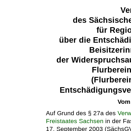
Ve
des Sächsische
für Regi
über die Entschäd
Beisitzeri
der Widerspruchsa
Flurberei
(Flurberei
Entschädigungsve
Vom 
Auf Grund des § 27a des
Verw
Freistaates Sachsen
in der F
17. September 2003 (SächsGVBl