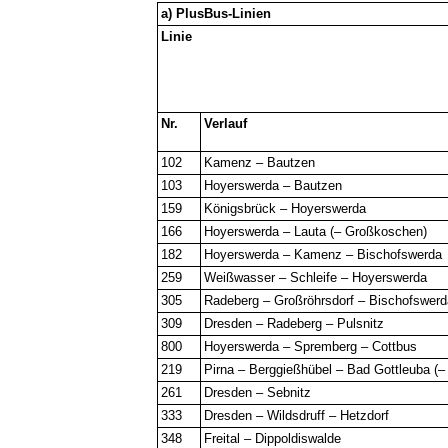
a) PlusBus-Linien
Linie
Nr.
Verlauf
102
Kamenz – Bautzen
103
Hoyerswerda – Bautzen
159
Königsbrück – Hoyerswerda
166
Hoyerswerda – Lauta (– Großkoschen)
182
Hoyerswerda – Kamenz – Bischofswerda
259
Weißwasser – Schleife – Hoyerswerda
305
Radeberg – Großröhrsdorf – Bischofswerd
309
Dresden – Radeberg – Pulsnitz
800
Hoyerswerda – Spremberg – Cottbus
219
Pirna – Berggießhübel – Bad Gottleuba (– 
261
Dresden – Sebnitz
333
Dresden – Wildsdruff – Hetzdorf
348
Freital – Dippoldiswalde