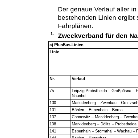
Der genaue Verlauf aller 
bestehenden Linien ergibt 
Fahrplänen.
1.
Zweckverband für den Na
a) PlusBus-Linien
Linie
Nr.
Verlauf
75
Leipzig-Probstheida – Großpösna – 
Naunhof
100
Markkleeberg – Zwenkau – Groitzsc
101
Böhlen – Espenhain – Borna
107
Connewitz – Markkleeberg – Zwenka
108
Markkleeberg – Dölitz – Probstheida
141
Espenhain – Störmthal – Wachau – 