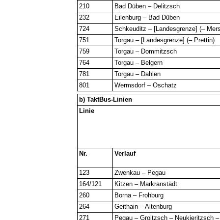
210
Bad Düben – Delitzsch
232
Eilenburg – Bad Düben
724
Schkeuditz – [Landesgrenze] (– Mer
751
Torgau – [Landesgrenze] (– Prettin)
759
Torgau – Dommitzsch
764
Torgau – Belgern
781
Torgau – Dahlen
801
Wermsdorf – Oschatz
b) TaktBus-Linien
Linie
Nr.
Verlauf
123
Zwenkau – Pegau
164/121
Kitzen – Markranstädt
260
Borna – Frohburg
264
Geithain – Altenburg
271
Pegau – Groitzsch – Neukieritzsch –