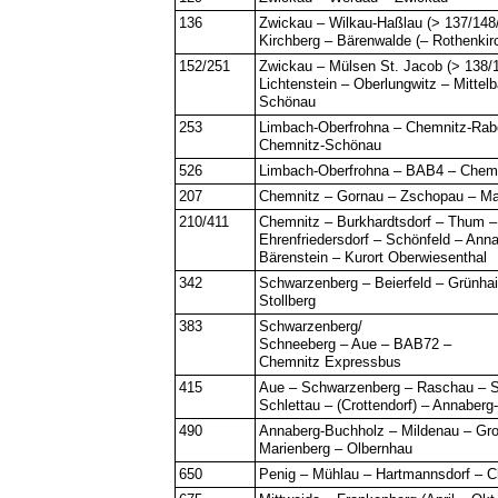
136
Zwickau – Wilkau-Haßlau (> 137/148
Kirchberg – Bärenwalde (– Rothenkir
152/251
Zwickau – Mülsen St. Jacob (> 138/
Lichtenstein – Oberlungwitz – Mittel
Schönau
253
Limbach-Oberfrohna – Chemnitz-Rab
Chemnitz-Schönau
526
Limbach-Oberfrohna – BAB4 – Chemn
207
Chemnitz – Gornau – Zschopau – Ma
210/411
Chemnitz – Burkhardtsdorf – Thum –
Ehrenfriedersdorf – Schönfeld – Ann
Bärenstein – Kurort Oberwiesenthal
342
Schwarzenberg – Beierfeld – Grünhai
Stollberg
383
Schwarzenberg/
Schneeberg – Aue – BAB72 –
Chemnitz Expressbus
415
Aue – Schwarzenberg – Raschau – S
Schlettau – (Crottendorf) – Annaber
490
Annaberg-Buchholz – Mildenau – Gr
Marienberg – Olbernhau
650
Penig – Mühlau – Hartmannsdorf – 