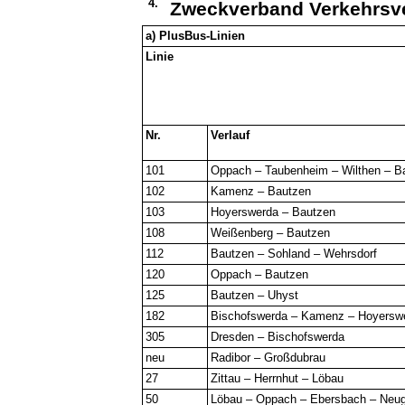
4.
Zweckverband Verkehrsve
a) PlusBus-Linien
Linie
Nr.
Verlauf
101
Oppach – Taubenheim – Wilthen – B
102
Kamenz – Bautzen
103
Hoyerswerda – Bautzen
108
Weißenberg – Bautzen
112
Bautzen – Sohland – Wehrsdorf
120
Oppach – Bautzen
125
Bautzen – Uhyst
182
Bischofswerda – Kamenz – Hoyersw
305
Dresden – Bischofswerda
neu
Radibor – Großdubrau
27
Zittau – Herrnhut – Löbau
50
Löbau – Oppach – Ebersbach – Neug