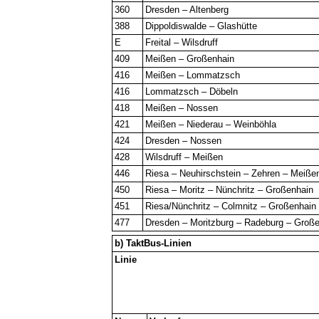
360
Dresden – Altenberg
388
Dippoldiswalde – Glashütte
E
Freital – Wilsdruff
409
Meißen – Großenhain
416
Meißen – Lommatzsch
416
Lommatzsch – Döbeln
418
Meißen – Nossen
421
Meißen – Niederau – Weinböhla
424
Dresden – Nossen
428
Wilsdruff – Meißen
446
Riesa – Neuhirschstein – Zehren – Meiße
450
Riesa – Moritz – Nünchritz – Großenhain
451
Riesa/Nünchritz – Colmnitz – Großenhain
477
Dresden – Moritzburg – Radeburg – Groß
b) TaktBus-Linien
Linie