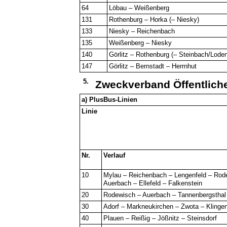
64
Löbau – Weißenberg
131
Rothenburg – Horka (– Niesky)
133
Niesky – Reichenbach
135
Weißenberg – Niesky
140
Görlitz – Rothenburg (– Steinbach/Lode
147
Görlitz – Bernstadt – Herrnhut
5.
Zweckverband Öffentlich
a) PlusBus-Linien
Linie
Nr.
Verlauf
10
Mylau – Reichenbach – Lengenfeld – Rod
Auerbach – Ellefeld – Falkenstein
20
Rodewisch – Auerbach – Tannenbergsthal 
30
Adorf – Markneukirchen – Zwota – Klingen
40
Plauen – Reißig – Jößnitz – Steinsdorf