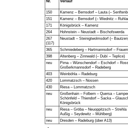
Nr.
Verlauf
150
Kamenz – Bernsdorf – Lauta (– Senftenb
151
Kamenz – Bernsdorf (– Wiednitz – Ruhla
171
Königsbrück – Kamenz
264
Hohnstein – Neustadt – Bischofswerda
267
Neustadt – Steinigtwolmsdorf (– Bautzen
(117)
365
Schmiedeberg – Hartmannsdorf – Frauen
398
Altenberg – Zinnwald (– Dubí – Teplice)
neu
Pirna – Wünschendorf – Eschdorf – Ross
Großerkmannsdorf – Radeberg
403
Weinböhla – Radeburg
420
Lommatzsch – Nossen
430
Riesa – Lommatzsch
neu
Großenhain – Folbern – Quersa – Lampe
Schönfeld – Thiendorf – Sacka – Glausch
Königsbrück
neu
Riesa – Gröba – Neuoppitzsch – Strehla 
Außig – Seydewitz – Mühlberg)
neu
Dresden – Radeburg (über A13)