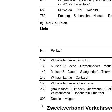
675
Mittweida – Frankenberg (April – Ok
in 642 „Zschopautaler“)
682
Mittweida – Erlau – Rochlitz
750
Freiberg – Siebenlehn – Nossen – R
b) TaktBus-Linien
Linie
Nr.
Verlauf
137
Wilkau-Haßlau – Cainsdorf
138
Mülsen St. Jacob – Ortmannsdorf – Mari
140
Mülsen St. Jacob – Stangendorf – Thurm
148
Wilkau-Haßlau – Culitzsch
156
Wilkau-Haßlau – Silberstraße
256
(Bräunsdorf –) Limbach-Oberfrohna – Plei
Wüstenbrand – Hohenstein-Ernstthal
809
Döbeln – Mügeln
3.
Zweckverband Verkehrsv