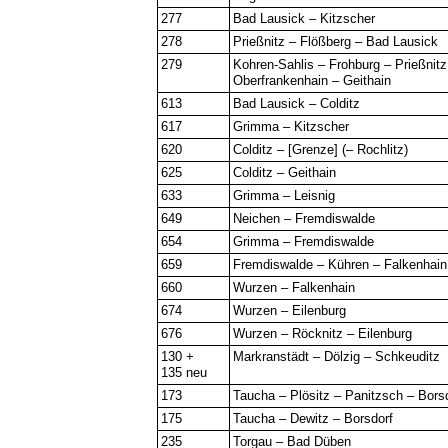
277
Bad Lausick – Kitzscher
278
Prießnitz – Flößberg – Bad Lausick
279
Kohren-Sahlis – Frohburg – Prießnitz
Oberfrankenhain – Geithain
613
Bad Lausick – Colditz
617
Grimma – Kitzscher
620
Colditz – [Grenze] (– Rochlitz)
625
Colditz – Geithain
633
Grimma – Leisnig
649
Neichen – Fremdiswalde
654
Grimma – Fremdiswalde
659
Fremdiswalde – Kühren – Falkenhain
660
Wurzen – Falkenhain
674
Wurzen – Eilenburg
676
Wurzen – Röcknitz – Eilenburg
130 +
Markranstädt – Dölzig – Schkeuditz
135 neu
173
Taucha – Plösitz – Panitzsch – Bors
175
Taucha – Dewitz – Borsdorf
235
Torgau – Bad Düben