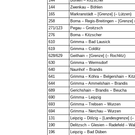
144
Böhlen – Kitzscher
144
Zwenkau – Böhlen
165
Markranstädt – [Grenze] (– Lützen)
258
Borna – Regis-Breitingen – [Grenze] 
271/123
Pegau – Groitzsch
276
Borna – Kitzscher
610
Grimma – Bad Lausick
619
Grimma – Colditz
628/629
Geithain – [Grenze] (– Rochlitz)
630
Grimma – Wermsdorf
640
Naunhof – Brandis
641
Grimma – Köhra – Belgershain – Kit
644
Grimma – Ammelshain – Brandis
689
Gerichshain – Brandis – Beucha
690
Grimma – Leipzig
693
Grimma – Trebsen – Wurzen
694
Grimma – Nerchau – Wurzen
131
Leipzig – Dölzig – [Landesgrenze] (–
190
Delitzsch – Glesien – Radefeld – W
196
Leipzig – Bad Düben