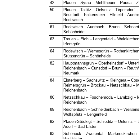
42
Plauen – Syrau – Mehltheuer – Pausa – Z
50
Plauen – Taltitz – Oelsnitz – Tirpersdorf 
Neustadt – Falkenstein – Ellefeld – Auerb
Rodewisch
61
Rodewisch – Auerbach – Brunn – Schnarr
Schönheide
63
Treuen – Eich – Lengenfeld – Waldkirche
Irfersgrün
64
Rodewisch – Wernesgrün – Rothenkirchen
Stützengrün – Schönheide
82
Hauptmannsgrün – Oberheinsdorf – Unterh
Reichenbach – Cunsdorf – Brunn – Reuth
Neumark
84
Elsterberg – Sachswitz – Kleingera – Cos
Reimersgrün – Brockau – Netzschkau – M
Reichenbach
86
Netzschkau – Foschenroda – Lambzig – 
Reichenbach
89
Reichenbach – Schneidenbach – Weißen
Wolfspfütz – Lengenfeld
92
Plauen-Stöckigt – Schloditz – Oelsnitz – E
Adorf – Bad Elster
93
Schöneck – Zwotental – Markneukirchen –
Bad Elster