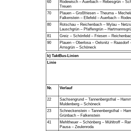
60
Rodewisch – Auerbach – Rebesgrün – Sch
Treuen
70
Plauen – Großfriesen – Theuma – Mechel
Falkenstein – Ellefeld – Auerbach – Rode
80
Rotschau – Reichenbach – Mylau – Netz
Lauschgrün – Pfaffengrün – Hartmannsgr
81
Greiz – Schönfeld – Friesen – Reichenba
90
Plauen – Oberlosa – Oelsnitz – Raasdorf 
Arnsgrün – Schöneck
b) TaktBus-Linien
Linie
Nr.
Verlauf
22
Sachsengrund – Tannenbergsthal – Hamm
Muldenberg – Schöneck
23
Schneckenstein – Tannenbergsthal – Ha
Grünbach – Falkenstein
41
Mehltheuer – Schönberg – Mühltroff – Ra
Pausa – Zeulenroda