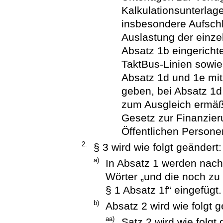
Kalkulationsunterlag
insbesondere Aufschl
Auslastung der einz
Absatz 1b eingericht
TaktBus-Linien sowi
Absatz 1d und 1e mi
geben, bei Absatz 1d
zum Ausgleich ermäß
Gesetz zur Finanzie
Öffentlichen Persone
2.
§ 3 wird wie folgt geändert:
a)
In Absatz 1 werden nac
Wörter „und die noch zu
§ 1 Absatz 1f“ eingefügt.
b)
Absatz 2 wird wie folgt g
aa)
Satz 2 wird wie folgt 