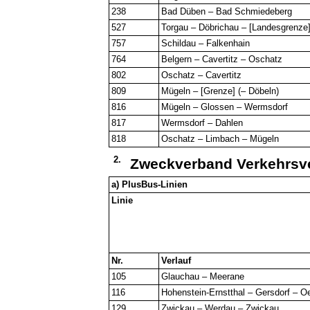
238
Bad Düben – Bad Schmiedeberg
527
Torgau – Döbrichau – [Landesgrenze]
757
Schildau – Falkenhain
764
Belgern – Cavertitz – Oschatz
802
Oschatz – Cavertitz
809
Mügeln – [Grenze] (– Döbeln)
816
Mügeln – Glossen – Wermsdorf
817
Wermsdorf – Dahlen
818
Oschatz – Limbach – Mügeln
2.
Zweckverband Verkehrsv
a) PlusBus-Linien
Linie
Nr.
Verlauf
105
Glauchau – Meerane
116
Hohenstein-Ernstthal – Gersdorf – Oe
129
Zwickau – Werdau – Zwickau