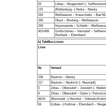
55
Löbau – Neugersdorf (– Seifhennersd
131
(Rothenburg –) Horka – Niesky
250
Weißwasser – Krauschwitz – Bad M
256
Uhyst – Boxberg – Weißwasser
259
Hoyerswerda – Schleife – Weißwass
401/409
Großschönau – Varnsdorf – Seifhenn
Rumburk – Ebersbach
b) TaktBus-Linien
Linie
Nr.
Verlauf
106
Bautzen – Niesky
117
Bautzen – Neukirch (– Neustadt)
5
Zittau – Olbersdorf – Jonsdorf (– Walter
6
Zittau – Olbersdorf – Oybin (– Petrovice
46/41
(Bernstadt –) Herrnhut – Oderwitz/Kottm
56
(Löbau –) Kottmar – Ebersbach – Neuge