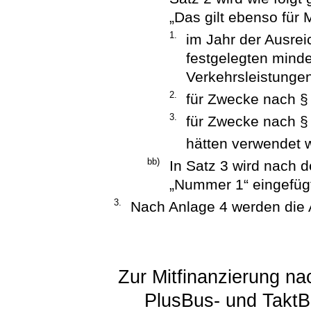
„Das gilt ebenso für M
1.
im Jahr der Ausrei
festgelegten mind
Verkehrsleistunge
2.
für Zwecke nach §
3.
für Zwecke nach § 
hätten verwendet 
bb)
In Satz 3 wird nach 
„Nummer 1“ eingefüg
3.
Nach Anlage 4 werden die 
Zur Mitfinanzierung n
PlusBus- und TaktB