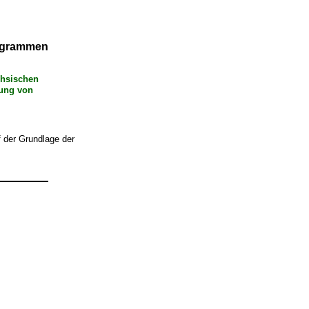
rogrammen
chsischen
rung von
f der Grundlage der