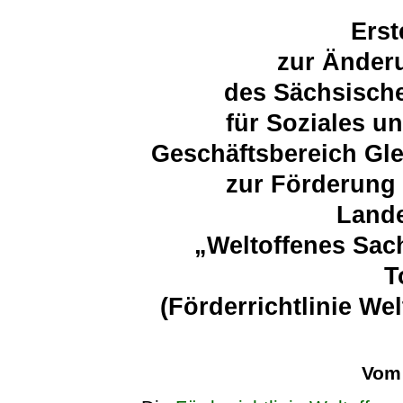
Erst
zur Änderu
des Sächsische
für Soziales u
Geschäftsbereich Gle
zur Förderung 
Land
„Weltoffenes Sac
T
(Förderrichtlinie W
Vom 