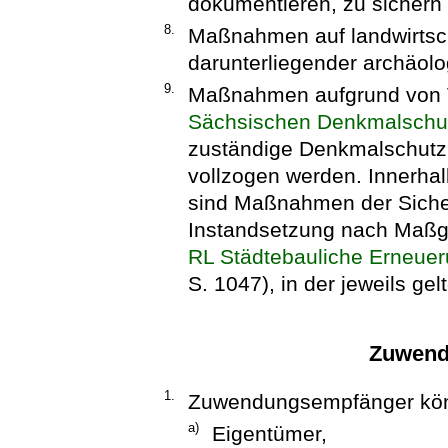
dokumentieren, zu sichern 
8.
Maßnahmen auf landwirtsch
darunterliegender archäol
9.
Maßnahmen aufgrund von V
Sächsischen Denkmalschu
zuständige Denkmalschut
vollzogen werden. Innerh
sind Maßnahmen der Sicher
Instandsetzung nach Maßg
RL Städtebauliche Erneue
S. 1047), in der jeweils ge
Zuwend
1.
Zuwendungsempfänger kön
a)
Eigentümer,