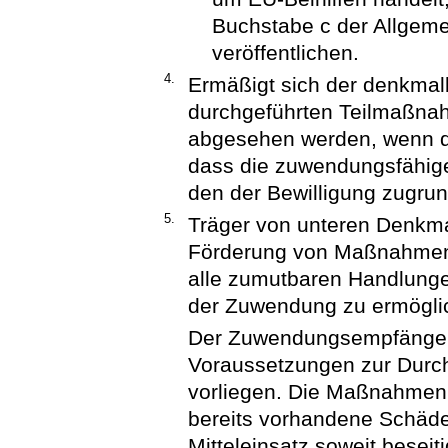
Buchstabe c der Allgeme
veröffentlichen.
4.
Ermäßigt sich der denkmal
durchgeführten Teilmaßna
abgesehen werden, wenn 
dass die zuwendungsfähi
den der Bewilligung zugrun
5.
Träger von unteren Denkma
Förderung von Maßnahmen n
alle zumutbaren Handlung
der Zuwendung zu ermögli
Der Zuwendungsempfänger st
Voraussetzungen zur Durc
vorliegen. Die Maßnahmen 
bereits vorhandene Schäd
Mitteleinsatz soweit beseit