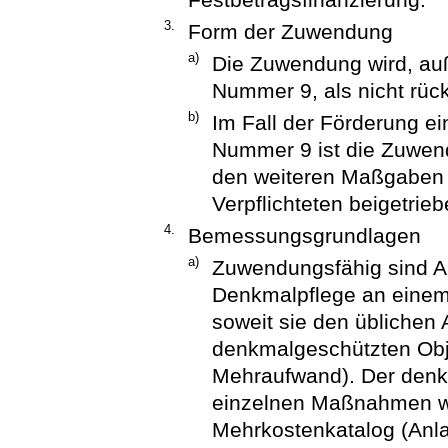
3.
Form der Zuwendung
a)
Die Zuwendung wird, auß
Nummer 9, als nicht rüc
b)
Im Fall der Förderung ei
Nummer 9 ist die Zuwen
den weiteren Maßgaben 
Verpflichteten beigetrie
4.
Bemessungsgrundlagen
a)
Zuwendungsfähig sind A
Denkmalpflege an eine
soweit sie den üblichen 
denkmalgeschützten Obj
Mehraufwand). Der den
einzelnen Maßnahmen wir
Mehrkostenkatalog (Anl