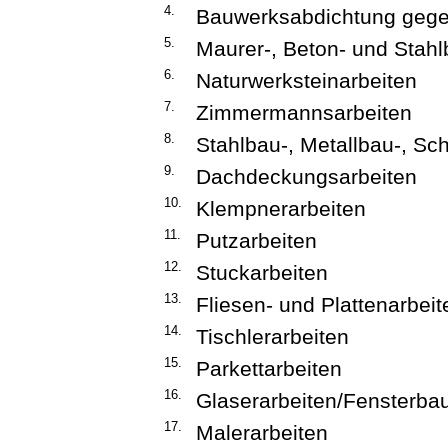
4.
Bauwerksabdichtung gegen
5.
Maurer-, Beton- und Stahl
6.
Naturwerksteinarbeiten
7.
Zimmermannsarbeiten
8.
Stahlbau-, Metallbau-, Sc
9.
Dachdeckungsarbeiten
10.
Klempnerarbeiten
11.
Putzarbeiten
12.
Stuckarbeiten
13.
Fliesen- und Plattenarbeit
14.
Tischlerarbeiten
15.
Parkettarbeiten
16.
Glaserarbeiten/Fensterba
17.
Malerarbeiten