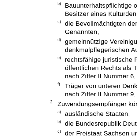
b)
Bauunterhaltspflichtige 
Besitzer eines Kulturde
c)
die Bevollmächtigten de
Genannten,
d)
gemeinnützige Vereinig
denkmalpflegerischen A
e)
rechtsfähige juristische
öffentlichen Rechts als
nach Ziffer II Nummer 6,
f)
Träger von unteren De
nach Ziffer II Nummer 9,
2.
Zuwendungsempfänger könn
a)
ausländische Staaten,
b)
die Bundesrepublik Deut
c)
der Freistaat Sachsen u