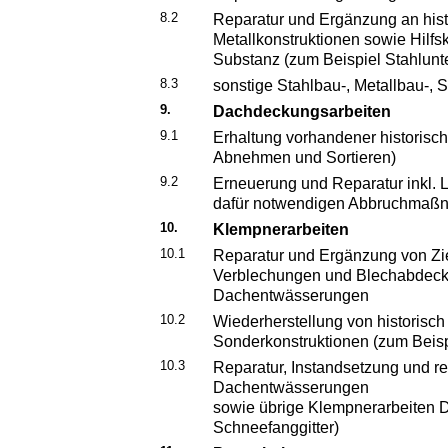
8.2
Reparatur und Ergänzung an hist
Metallkonstruktionen sowie Hilfsk
Substanz (zum Beispiel Stahlunt
8.3
sonstige Stahlbau-, Metallbau-,
9.
Dachdeckungsarbeiten
9.1
Erhaltung vorhandener historisc
Abnehmen und Sortieren)
9.2
Erneuerung und Reparatur inkl. L
dafür notwendigen Abbruchmaß
10.
Klempnerarbeiten
10.1
Reparatur und Ergänzung von Zie
Verblechungen und Blechabdeck
Dachentwässerungen
10.2
Wiederherstellung von historisc
Sonderkonstruktionen (zum Beis
10.3
Reparatur, Instandsetzung und r
Dachentwässerungen
sowie übrige Klempnerarbeiten
Schneefanggitter)