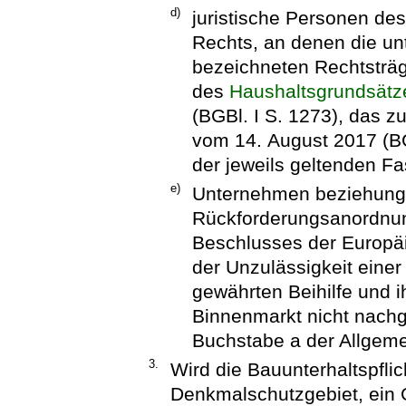
d)
juristische Personen des
Rechts, an denen die un
bezeichneten Rechtsträg
des
Haushaltsgrundsätz
(BGBl. I S. 1273), das z
vom 14. August 2017 (BGB
der jeweils geltenden F
e)
Unternehmen beziehungs
Rückforderungsanordnun
Beschlusses der Europä
der Unzulässigkeit eine
gewährten Beihilfe und i
Binnenmarkt nicht nach
Buchstabe a der Allgeme
3.
Wird die Bauunterhaltspflic
Denkmalschutzgebiet, ein 