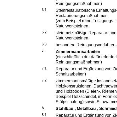
Reinigungsmaßnahmen)
6.1
Steinrestauratorische Erhaltungs
Restaurierungsmaßnahmen
(zum Beispiel reine Festigungs
Naturwerksteinen
6.2
steinmetzmäßige Reparatur- und
Naturwerksteinen
6.3
besondere Reinigungsverfahren 
7.
Zimmermannsarbeiten
(einschließlich der dafür erforde
Reinigungsmaßnahmen)
7.1
Reparatur und Ergänzung von Zie
Schnitzarbeiten)
7.2
zimmermannsmäßige Instandsetz
Holzkonstruktionen, Dachtragwe
und Holzböden (Dielen-, Rieme
Beispiel Holzschindel, in Form 
Stülpschalung) sowie Schwamm
8.
Stahlbau-, Metallbau-, Schmie
8.1
Reparatur und Ergänzung von Z