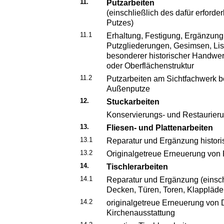
11.
Putzarbeiten
(einschließlich des dafür erford
Putzes)
11.1
Erhaltung, Festigung, Ergänzung
Putzgliederungen, Gesimsen, Lis
besonderer historischer Handwe
oder Oberflächenstruktur
11.2
Putzarbeiten am Sichtfachwerk b
Außenputze
12.
Stuckarbeiten
Konservierungs- und Restaurie
13.
Fliesen- und Plattenarbeiten
13.1
Reparatur und Ergänzung histori
13.2
Originalgetreue Erneuerung von 
14.
Tischlerarbeiten
14.1
Reparatur und Ergänzung (einschl
Decken, Türen, Toren, Klappläde
14.2
originalgetreue Erneuerung von 
Kirchenausstattung