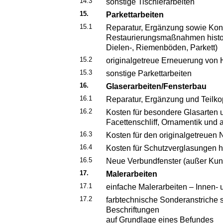
14.3
sonstige Tischlerarbeiten
15.
Parkettarbeiten
15.1
Reparatur, Ergänzung sowie Kon
Restaurierungsmaßnahmen histor
Dielen-, Riemenböden, Parkett)
15.2
originalgetreue Erneuerung von
15.3
sonstige Parkettarbeiten
16.
Glaserarbeiten/Fensterbau
16.1
Reparatur, Ergänzung und Teilkop
16.2
Kosten für besondere Glasarten 
Facettenschliff, Ornamentik und 
16.3
Kosten für den originalgetreuen 
16.4
Kosten für Schutzverglasungen h
16.5
Neue Verbundfenster (außer Kunst
17.
Malerarbeiten
17.1
einfache Malerarbeiten – Innen
17.2
farbtechnische Sonderanstriche
Beschriftungen
auf Grundlage eines Befundes