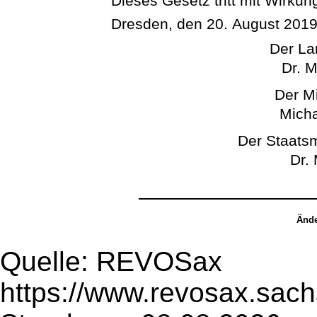
Dieses Gesetz tritt mit Wirkun
Dresden, den 20. August 201
Der La
Dr. M
Der Mi
Micha
Der Staatsm
Dr.
Ände
Quelle: REVOSax
https://www.revosax.sac