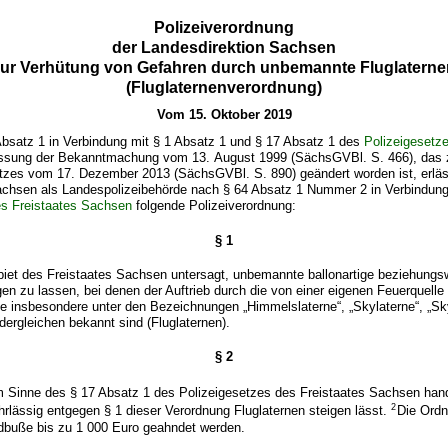
Polizeiverordnung
der Landesdirektion Sachsen
zur Verhütung von Gefahren durch unbemannte Fluglaterne
(Fluglaternenverordnung)
Vom 15. Oktober 2019
Absatz 1 in Verbindung mit § 1 Absatz 1 und § 17 Absatz 1 des
Polizeigesetz
ssung der Bekanntmachung vom 13. August 1999 (SächsGVBl. S. 466), das z
etzes vom 17. Dezember 2013 (SächsGVBl. S. 890) geändert worden ist, erläs
achsen als Landespolizeibehörde nach § 64 Absatz 1 Nummer 2 in Verbindung
es Freistaates Sachsen
folgende Polizeiverordnung:
§ 1
iet des Freistaates Sachsen untersagt, unbemannte ballonartige beziehungswe
gen zu lassen, bei denen der Auftrieb durch die von einer eigenen Feuerquelle
ie insbesondere unter den Bezeichnungen „Himmelslaterne“, „Skylaterne“, „Sk
dergleichen bekannt sind (Fluglaternen).
§ 2
m Sinne des § 17 Absatz 1 des Polizeigesetzes des Freistaates Sachsen hand
2
ahrlässig entgegen § 1 dieser Verordnung Fluglaternen steigen lässt.
Die Ordn
ldbuße bis zu 1 000 Euro geahndet werden.