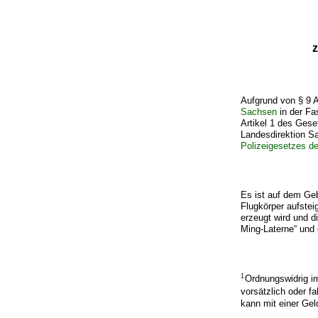
Aufgrund von § 9 
Sachsen
in der Fa
Artikel 1 des Ges
Landesdirektion S
Polizeigesetzes d
Es ist auf dem Geb
Flugkörper aufstei
erzeugt wird und d
Ming-Laterne“ und 
1
Ordnungswidrig i
vorsätzlich oder f
kann mit einer Ge