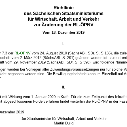
Richtlinie
des Sächsischen Staatsministeriums
für Wirtschaft, Arbeit und Verkehr
zur Änderung der RL-ÖPNV
Vom 18. Dezember 2019
I.
r 7.3 der
RL-ÖPNV
vom 24. August 2010 (SächsABl. SDr. S. S 135), die zulet
schrift vom 2. März 2012 (SächsABl. S. 291) geändert worden ist, zuletzt ent
rift vom 29. November 2019 (SächsABl. SDr. S. S 398), wird folgende Numme
en werden bei Vorliegen aller Zuwendungsvoraussetzungen nur für solche Vor
nicht begonnen worden sind. Die Bewilligungsbehörde kann im Einzelfall auf
“
II.
itt mit Wirkung vom 1. Januar 2020 in Kraft. Für die zum Zeitpunkt des Inkraft
cht abgeschlossenen Förderverfahren findet weiterhin die RL-ÖPNV in der Fa
 Dezember 2019
Der Staatsminister für Wirtschaft, Arbeit und Verkehr
Martin Dulig