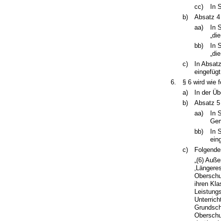
cc)
In 
b)
Absatz 4 
aa)
In 
„di
bb)
In 
„di
c)
In Absat
eingefügt
6.
§ 6 wird wie f
a)
In der Üb
b)
Absatz 5 
aa)
In 
Gem
bb)
In 
ein
c)
Folgender
„(6) Auß
‚Längere
Oberschu
ihren Kl
Leistung
Unterrich
Grundsch
Oberschu