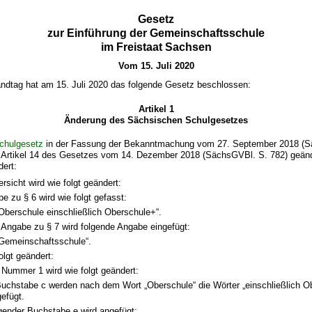
Gesetz
zur Einführung der Gemeinschaftsschule
im Freistaat Sachsen
Vom 15. Juli 2020
ndtag hat am 15. Juli 2020 das folgende Gesetz beschlossen:
Artikel 1
Änderung des Sächsischen Schulgesetzes
chulgesetz
in der Fassung der Bekanntmachung vom 27. September 2018 (
h Artikel 14 des Gesetzes vom 14. Dezember 2018 (SächsGVBl. S. 782) geänd
dert:
ersicht wird wie folgt geändert:
e zu § 6 wird wie folgt gefasst:
Oberschule einschließlich Oberschule+“.
 Angabe zu § 7 wird folgende Angabe eingefügt:
Gemeinschaftsschule“.
olgt geändert:
 Nummer 1 wird wie folgt geändert:
Buchstabe c werden nach dem Wort „Oberschule“ die Wörter „einschließlich O
gefügt.
gender Buchstabe e wird angefügt: