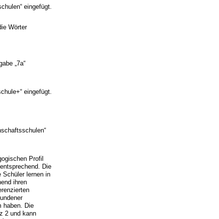
chulen“ eingefügt.
ie Wörter
gabe „7a“
chule+“ eingefügt.
schaftsschulen“
ogischen Profil
 entsprechend. Die
 Schüler lernen in
end ihren
renzierten
bundener
m haben. Die
z 2 und kann