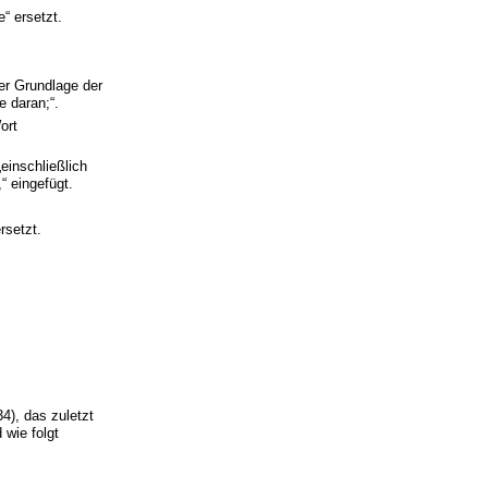
“ ersetzt.
er Grundlage der
 daran;“.
ort
einschließlich
 eingefügt.
rsetzt.
4), das zuletzt
 wie folgt