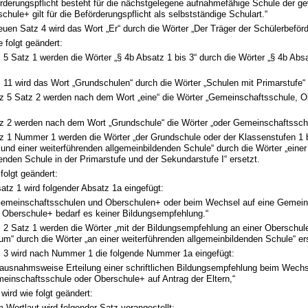
rderungspflicht besteht für die nächstgelegene aufnahmefähige Schule der ge
chule+ gilt für die Beförderungspflicht als selbstständige Schulart.“
uen Satz 4 wird das Wort „Er“ durch die Wörter „Der Träger der Schülerbeförd
e folgt geändert:
 5 Satz 1 werden die Wörter „§ 4b Absatz 1 bis 3“ durch die Wörter „§ 4b Absa
 11 wird das Wort „Grundschulen“ durch die Wörter „Schulen mit Primarstufe“ 
tz 5 Satz 2 werden nach dem Wort „eine“ die Wörter „Gemeinschaftsschule, O
tz 2 werden nach dem Wort „Grundschule“ die Wörter „oder Gemeinschaftsschu
tz 1 Nummer 1 werden die Wörter „der Grundschule oder der Klassenstufen 1 b
und einer weiterführenden allgemeinbildenden Schule“ durch die Wörter „einer
enden Schule in der Primarstufe und der Sekundarstufe I“ ersetzt.
 folgt geändert:
tz 1 wird folgender Absatz 1a eingefügt:
 Gemeinschaftsschulen und Oberschulen+ oder beim Wechsel auf eine Gemein
e Oberschule+ bedarf es keiner Bildungsempfehlung.“
z 2 Satz 1 werden die Wörter „mit der Bildungsempfehlung an einer Oberschul
“ durch die Wörter „an einer weiterführenden allgemeinbildenden Schule“ er
z 3 wird nach Nummer 1 die folgende Nummer 1a eingefügt:
 ausnahmsweise Erteilung einer schriftlichen Bildungsempfehlung beim Wechs
einschaftsschule oder Oberschule+ auf Antrag der Eltern,“
wird wie folgt geändert:
 Wortlaut wird folgender Satz vorangestellt: