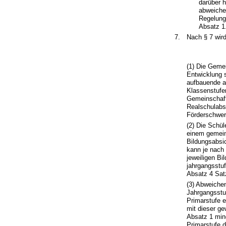
darüber 
abweichen
Regelung
Absatz 1
7.
Nach § 7 wird
(1) Die Geme
Entwicklung s
aufbauende a
Klassenstufe
Gemeinschaft
Realschulabsc
Förderschwer
(2) Die Schül
einem gemein
Bildungsabsic
kann je nach
jeweiligen Bi
jahrgangsstuf
Absatz 4 Sat
(3) Abweiche
Jahrgangsstu
Primarstufe 
mit dieser g
Absatz 1 min
Primarstufe d