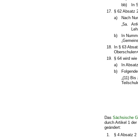
bb)
In 
17.
§ 62 Absatz 2
a)
Nach Num
„5a.
Anf
Leh
b)
In Numme
„Gemeins
18.
In § 63 Absat
Oberschulen+
19.
§ 64 wird wie
a)
In Absatz
b)
Folgender
„(11) Bi
Teilschu
Das
Sächsische Ge
durch Artikel 1 de
geändert:
1.
§ 4 Absatz 2 