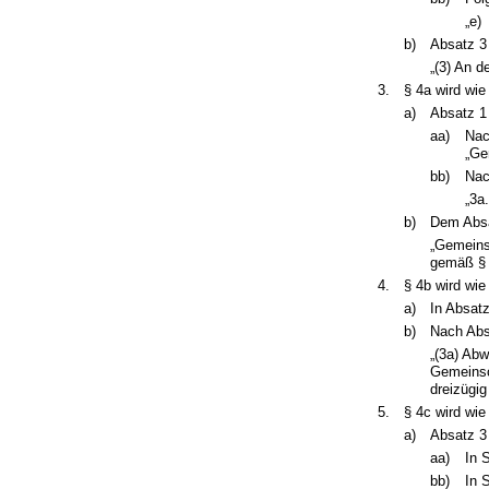
„e)
b)
Absatz 3 
„(3) An d
3.
§ 4a wird wie
a)
Absatz 1 
aa)
Nac
„Ge
bb)
Nac
„3a
b)
Dem Absa
„Gemeins
gemäß § 
4.
§ 4b wird wie
a)
In Absatz
b)
Nach Absa
„(3a) Ab
Gemeinsc
dreizügig
5.
§ 4c wird wie
a)
Absatz 3 
aa)
In 
bb)
In 