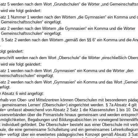
Satz 5 werden nach dem Wort „Grundschulen“ die Wörter „und Gemeinschaftss
wird wie folgt geändert:
Satz 1 Nummer 1 werden nach den Wörtern „die Gymnasien“ ein Komma und d
e Gemeinschaftsschulen“ eingefügt.
Satz 2 werden nach den Wörtern „die Gymnasien“ ein Komma und die Wörter
e Gemeinschaftsschulen“ eingefügt.
z 5 Satz 2 werden nach den Wörtern „gemäß den §§ 6“ ein Komma und die An
.
olgt geändert:
erschrift werden nach dem Wort „Oberschule“ die Wörter „einschließlich Obers
wird wie folgt geändert:
Satz 1 werden nach dem Wort „Gymnasien“ ein Komma und die Wörter „den
einschaftsschulen“ eingefügt.
Satz 2 werden nach dem Wort „Gymnasien“ ein Komma und das Wort „Gemein
gefügt.
 Absatz 6 wird angefügt:
erhalb von Ober- und Mittelzentren können Oberschulen mit besonderem pädag
s gemeinsames Lernen‘ (Oberschule+) eingerichtet werden. § 7a Absatz 4 gilt
le+ umfasst abweichend von Absatz 2 Satz 1 die Klassenstufen 1 bis 10. Die
assenverbänden über die Primarstufe hinaus gemeinsam und werden entsprech
smöglichkeiten, Begabungen und Bildungsabsichten im vorwiegend binnendiffe
t individuell gefördert. Die Oberschule+ besteht aus einer Oberschule mit ver
ule, die eine gemeinsame Schulleitung und ein gemeinsames Lehrerkollegiu
le+ verfügt über ein erweitertes pädagogisches Konzept gemäß Absatz 3 Sat