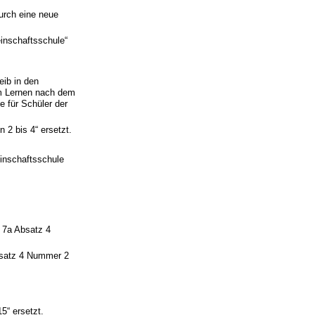
urch eine neue
inschaftsschule“
eib in den
m Lernen nach dem
e für Schüler der
 2 bis 4“ ersetzt.
inschaftsschule
 7a Absatz 4
bsatz 4 Nummer 2
5“ ersetzt.