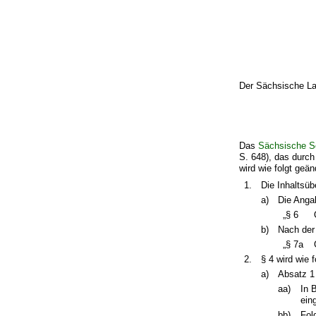
Der Sächsische La
Das
Sächsische S
S. 648), das durc
wird wie folgt geän
1.
Die Inhaltsüb
a)
Die Angab
„§ 6
b)
Nach der
„§ 7a
2.
§ 4 wird wie f
a)
Absatz 1
aa)
In 
ein
bb)
Fol