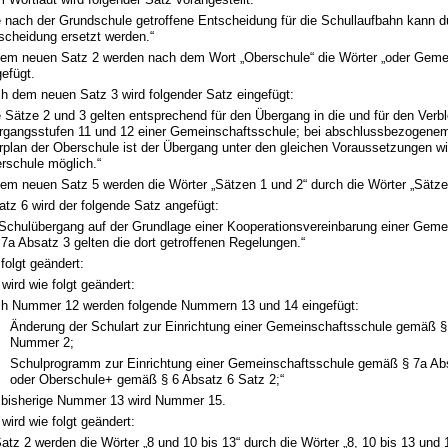
e nach der Grundschule getroffene Entscheidung für die Schullaufbahn kann d
scheidung ersetzt werden.“
dem neuen Satz 2 werden nach dem Wort „Oberschule“ die Wörter „oder Geme
gefügt.
h dem neuen Satz 3 wird folgender Satz eingefügt:
e Sätze 2 und 3 gelten entsprechend für den Übergang in die und für den Verbl
rgangsstufen 11 und 12 einer Gemeinschaftsschule; bei abschlussbezogene
rplan der Oberschule ist der Übergang unter den gleichen Voraussetzungen wi
rschule möglich.“
dem neuen Satz 5 werden die Wörter „Sätzen 1 und 2“ durch die Wörter „Sätzen
tz 6 wird der folgende Satz angefügt:
 Schulübergang auf der Grundlage einer Kooperationsvereinbarung einer Geme
7a Absatz 3 gelten die dort getroffenen Regelungen.“
 folgt geändert:
wird wie folgt geändert:
h Nummer 12 werden folgende Nummern 13 und 14 eingefügt:
.
Änderung der Schulart zur Einrichtung einer Gemeinschaftsschule gemäß §
Nummer 2;
Schulprogramm zur Einrichtung einer Gemeinschaftsschule gemäß § 7a A
oder Oberschule+ gemäß § 6 Absatz 6 Satz 2;“
 bisherige Nummer 13 wird Nummer 15.
wird wie folgt geändert:
Satz 2 werden die Wörter „8 und 10 bis 13“ durch die Wörter „8, 10 bis 13 und 1