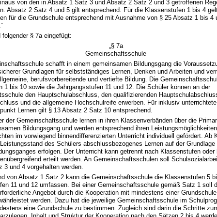
hinaus von den in Absatz 1 Satz 3 und Absatz 2 Satz 2 und 3 getroffenen Re
. Absatz 2 Satz 4 und 5 gilt entsprechend. Für die Klassenstufen 1 bis 4 gel
en für die Grundschule entsprechend mit Ausnahme von § 25 Absatz 1 bis 4 
.“
 folgender § 7a eingefügt:
„§ 7a
Gemeinschaftsschule
inschaftsschule schafft in einem gemeinsamen Bildungsgang die Voraussetzu
icherer Grundlagen für selbstständiges Lernen, Denken und Arbeiten und vermi
llgemeine, berufsvorbereitende und vertiefte Bildung. Die Gemeinschaftsschu
n 1 bis 10 sowie die Jahrgangsstufen 11 und 12. Die Schüler können an der
sschule den Hauptschulabschluss, den qualifizierenden Hauptschulabschlus
hluss und die allgemeine Hochschulreife erwerben. Für inklusiv unterrichtet
punkt Lernen gilt § 13 Absatz 2 Satz 10 entsprechend.
er der Gemeinschaftsschule lernen in ihren Klassenverbänden über die Primar
samen Bildungsgang und werden entsprechend ihren Leistungsmöglichkeite
hten im vorwiegend binnendifferenzierten Unterricht individuell gefördert. Ab 
 Leistungsstand des Schülers abschlussbezogenes Lernen auf der Grundlage 
ldungsganges erfolgen. Der Unterricht kann getrennt nach Klassenstufen oder
enübergreifend erteilt werden. An Gemeinschaftsschulen soll Schulsozialarbe
z 3 und 4 vorgehalten werden.
nd von Absatz 1 Satz 2 kann die Gemeinschaftsschule die Klassenstufen 5 bi
fen 11 und 12 umfassen. Bei einer Gemeinschaftsschule gemäß Satz 1 soll da
erforderliche Angebot durch die Kooperation mit mindestens einer Grundschu
ewährleistet werden. Dazu hat die jeweilige Gemeinschaftsschule im Schulp
destens eine Grundschule zu bestimmen. Zugleich sind darin die Schritte zu
arzulegen. Inhalt und Struktur der Kooperation nach den Sätzen 2 bis 4 werde