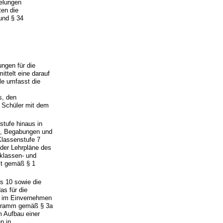
gelungen
ten die
und § 34
ngen für die
ttelt eine darauf
le umfasst die
s, den
e Schüler mit dem
stufe hinaus in
n, Begabungen und
Klassenstufe 7
der Lehrpläne des
 klassen- und
it gemäß § 1
s 10 sowie die
s für die
le im Einvernehmen
rogramm gemäß § 3a
m Aufbau einer
n in