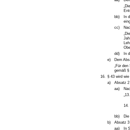
„Di
Ent
bb)
In 
ein
cc)
Nac
„Di
Jah
Leh
Obe
dd)
In 
e)
Dem Absa
„Für den
gemäß § 
16.
§ 43 wird wie
a)
Absatz 2 
aa)
Nac
„13
14.
bb)
Die
b)
Absatz 3 
aa)
In 