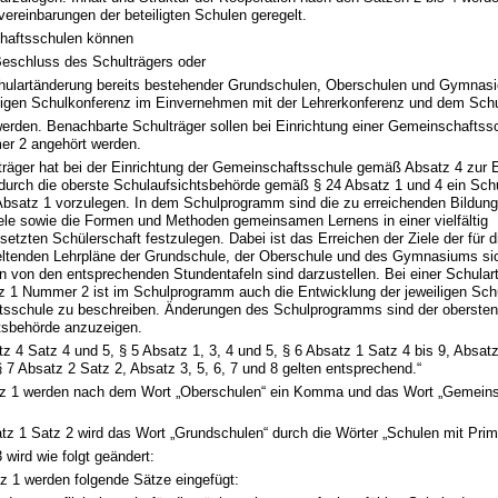
ereinbarungen der beteiligten Schulen geregelt.
haftsschulen können
Beschluss des Schulträgers oder
hulartänderung bereits bestehender Grundschulen, Oberschulen und Gymnasi
iligen Schulkonferenz im Einvernehmen mit der Lehrerkonferenz und dem Schu
 werden. Benachbarte Schulträger sollen bei Einrichtung einer Gemeinschafts
r 2 angehört werden.
träger hat bei der Einrichtung der Gemeinschaftsschule gemäß Absatz 4 zur E
urch die oberste Schulaufsichtsbehörde gemäß § 24 Absatz 1 und 4 ein Sc
bsatz 1 vorzulegen. In dem Schulprogramm sind die zu erreichenden Bildung
ele sowie die Formen und Methoden gemeinsamen Lernens in einer vielfältig
zten Schülerschaft festzulegen. Dabei ist das Erreichen der Ziele der für di
eltenden Lehrpläne der Grundschule, der Oberschule und des Gymnasiums sic
 von den entsprechenden Stundentafeln sind darzustellen. Bei einer Schula
z 1 Nummer 2 ist im Schulprogramm auch die Entwicklung der jeweiligen Sch
sschule zu beschreiben. Änderungen des Schulprogramms sind der obersten
tsbehörde anzuzeigen.
tz 4 Satz 4 und 5, § 5 Absatz 1, 3, 4 und 5, § 6 Absatz 1 Satz 4 bis 9, Absat
 7 Absatz 2 Satz 2, Absatz 3, 5, 6, 7 und 8 gelten entsprechend.“
tz 1 werden nach dem Wort „Oberschulen“ ein Komma und das Wort „Gemeins
tz 1 Satz 2 wird das Wort „Grundschulen“ durch die Wörter „Schulen mit Prima
 wird wie folgt geändert:
z 1 werden folgende Sätze eingefügt: