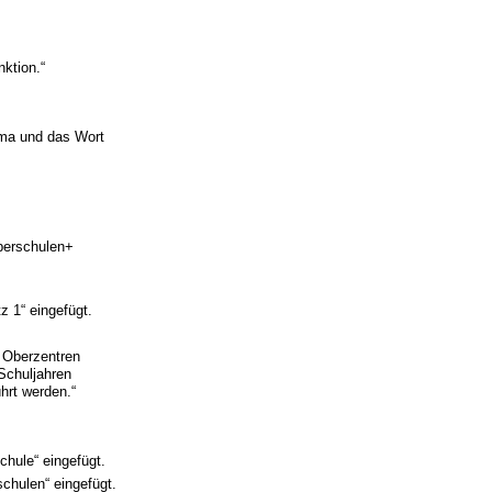
ktion.“
ma und das Wort
berschulen+
z 1“ eingefügt.
 Oberzentren
Schuljahren
hrt werden.“
hule“ eingefügt.
chulen“ eingefügt.