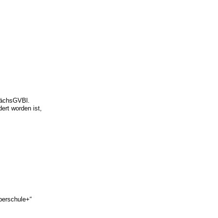
SächsGVBl.
ert worden ist,
berschule+“