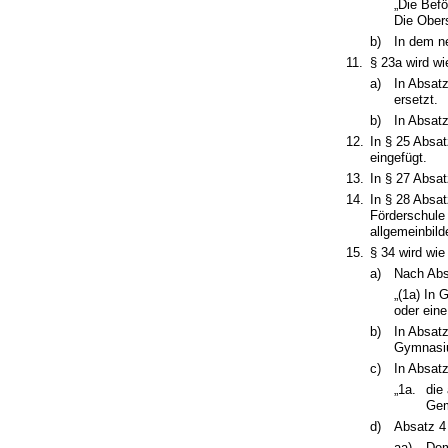
„Die Befö
Die Obers
b)
In dem ne
11.
§ 23a wird wi
a)
In Absatz
ersetzt.
b)
In Absatz
12.
In § 25 Absa
eingefügt.
13.
In § 27 Absa
14.
In § 28 Absa
Förderschule 
allgemeinbild
15.
§ 34 wird wie
a)
Nach Absa
„(1a) In
oder ein
b)
In Absat
Gymnasium
c)
In Absat
„1a.
die
Gem
d)
Absatz 4 
aa)
Dem