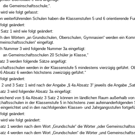
die Gemeinschaftsschule;“.
wird wie folgt gefasst:
en weiterführenden Schulen haben die Klassenstufen 5 und 6 orientierende Fun
 folgt geändert:
Satz 1 wird wie folgt geändert:
h den Wörtern „an Grundschulen, Oberschulen, Gymnasien“ werden ein Kom
meinschaftsschulen“ eingefügt.
h Nummer 3 wird folgende Nummer 3a eingefügt:
.
an Gemeinschaftsschulen 20 Schüler je Klasse,“
tz 3 werden folgende Sätze angefügt:
chaftsschulen werden in der Klassenstufe 5 mindestens vierzügig geführt. O
6 Absatz 6 werden höchstens zweizügig geführt.“
 folgt geändert:
 2 und 3 Satz 1 wird nach der Angabe „§ 4a Absatz 3“ jeweils die Angabe „Sat
tz 3 wird folgender Absatz 3a eingefügt:
weichend von § 4a Absatz 3 Satz 2 können im ländlichen Raum außerhalb von
haftsschulen in der Klassenstufe 5 in höchstens zwei aufeinanderfolgenden 
 eingerichtet und in den nachfolgenden Klassen- und Jahrgangsstufen fortgefü
 folgt geändert:
wird wie folgt geändert:
Satz 1 werden nach dem Wort „Grundschule“ die Wörter „oder Gemeinschaftssc
Satz 4 werden nach dem Wort „Grundschulen“ die Wörter „und Gemeinschaftss