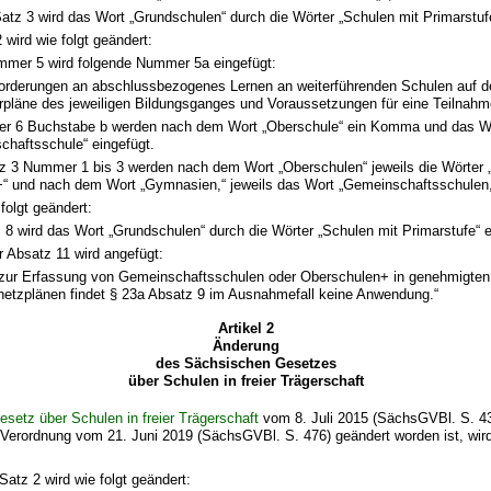
Satz 3 wird das Wort „Grundschulen“ durch die Wörter „Schulen mit Primarstufe
 wird wie folgt geändert:
mer 5 wird folgende Nummer 5a eingefügt:
orderungen an abschlussbezogenes Lernen an weiterführenden Schulen auf d
rpläne des jeweiligen Bildungsganges und Voraussetzungen für eine Teilnahme
r 6 Buchstabe b werden nach dem Wort „Oberschule“ ein Komma und das W
chaftsschule“ eingefügt.
z 3 Nummer 1 bis 3 werden nach dem Wort „Oberschulen“ jeweils die Wörter „
“ und nach dem Wort „Gymnasien,“ jeweils das Wort „Gemeinschaftsschulen,“
 folgt geändert:
 8 wird das Wort „Grundschulen“ durch die Wörter „Schulen mit Primarstufe“ e
 Absatz 11 wird angefügt:
s zur Erfassung von Gemeinschaftsschulen oder Oberschulen+ in genehmigten
lnetzplänen findet § 23a Absatz 9 im Ausnahmefall keine Anwendung.“
Artikel 2
Änderung
des Sächsischen Gesetzes
über Schulen in freier Trägerschaft
setz über Schulen in freier Trägerschaft
vom 8. Juli 2015 (SächsGVBl. S. 43
r Verordnung vom 21. Juni 2019 (SächsGVBl. S. 476) geändert worden ist, wird
Satz 2 wird wie folgt geändert: