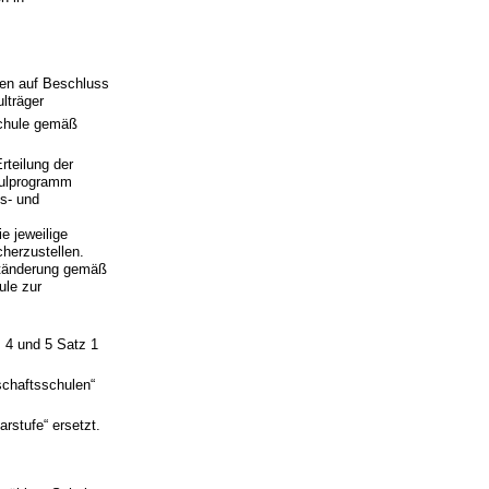
en auf Beschluss
lträger
schule gemäß
rteilung der
hulprogramm
s- und
e jeweilige
herzustellen.
rtänderung gemäß
ule zur
z 4 und 5 Satz 1
chaftsschulen“
rstufe“ ersetzt.