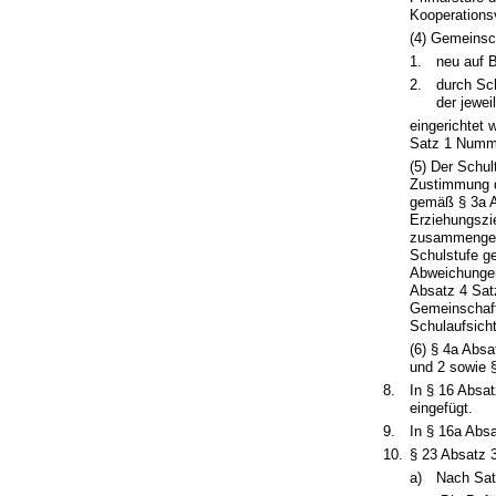
Kooperationsv
(4) Gemeinsc
1.
neu auf 
2.
durch Sc
der jewe
eingerichtet
Satz 1 Numme
(5) Der Schul
Zustimmung d
gemäß § 3a A
Erziehungszi
zusammengeset
Schulstufe g
Abweichungen
Absatz 4 Sat
Gemeinschaft
Schulaufsich
(6) § 4a Absa
und 2 sowie §
8.
In § 16 Absa
eingefügt.
9.
In § 16a Absa
10.
§ 23 Absatz 3
a)
Nach Sat