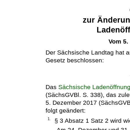
zur Änderun
Ladenöf
Vom 5.
Der Sächsische Landtag hat 
Gesetz beschlossen:
Das
Sächsische Ladenöffnun
(SächsGVBl. S. 338), das zule
5. Dezember 2017 (SächsGVBl.
folgt geändert:
1.
§ 3 Absatz 1 Satz 2 wird wie
„Am 24. Dezember und 31. 