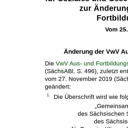
zur Änderun
Fortbil
Vom 25
Änderung der VwV Au
Die
VwV Aus- und Fortbildung
(SächsABl. S. 496), zuletzt en
vom 27. November 2019 (SächsA
geändert:
1.
Die Überschrift wird wie fol
„Gemeinsame
des Sächsischen S
des Sächsis