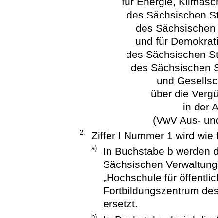
für Energie, Klimasc
des Sächsischen St
des Sächsischen 
und für Demokrati
des Sächsischen St
des Sächsischen S
und Gesellsc
über die Verg
in der 
(VwV Aus- und
2.
Ziffer I Nummer 1 wird wie 
a)
In Buchstabe b werden d
Sächsischen Verwaltung
„Hochschule für öffentli
Fortbildungszentrum de
ersetzt.
b)