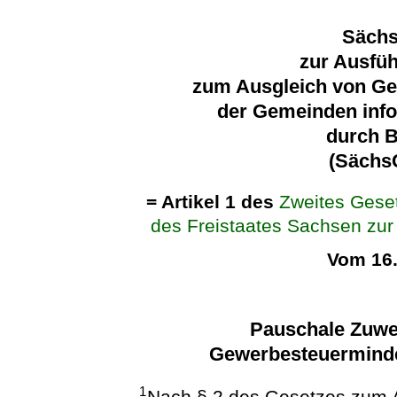
Sächs
zur Ausfü
zum Ausgleich von G
der Gemeinden inf
durch 
(Sächs
= Artikel 1 des
Zweites Gese
des Freistaates Sachsen zu
Vom 16
Pauschale Zuwe
Gewerbesteuermind
1
Nach § 2 des Gesetzes zum 