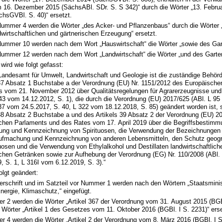
 16. Dezember 2015 (SächsABl. SDr. S. S 342)“ durch die Wörter „13. Febru
chsGVBl. S. 40)“ ersetzt.
Nummer 4 werden die Wörter „des Acker- und Pflanzenbaus“ durch die Wörter 
dwirtschaftlichen und gärtnerischen Erzeugung“ ersetzt.
Nummer 10 werden nach dem Wort „Hauswirtschaft“ die Wörter „sowie des Gar
Nummer 12 werden nach dem Wort „Landwirtschaft“ die Wörter „und des Garte
wird wie folgt gefasst:
 Landesamt für Umwelt, Landwirtschaft und Geologie ist die zuständige Behör
 37 Absatz 1 Buchstabe a der Verordnung (EU) Nr. 1151/2012 des Europäisch
s vom 21. November 2012 über Qualitätsregelungen für Agrarerzeugnisse und
43 vom 14.12.2012, S. 1), die durch die Verordnung (EU) 2017/625 (ABl. L 95
37 vom 24.5.2017, S. 40, L 322 vom 18.12.2018, S. 85) geändert worden ist,
 38 Absatz 2 Buchstabe a und des Artikels 39 Absatz 2 der Verordnung (EU) 2
chen Parlaments und des Rates vom 17. April 2019 über die Begriffsbestimm
ng und Kennzeichnung von Spirituosen, die Verwendung der Bezeichnungen 
Aufmachung und Kennzeichnung von anderen Lebensmitteln, den Schutz geog
tuosen und die Verwendung von Ethylalkohol und Destillaten landwirtschaftlich
schen Getränken sowie zur Aufhebung der Verordnung (EG) Nr. 110/2008 (ABl.
, S. 1, L 316I vom 6.12.2019, S. 3).“
olgt geändert:
erschrift und im Satzteil vor Nummer 1 werden nach den Wörtern „Staatsminis
nergie, Klimaschutz,“ eingefügt.
r 2 werden die Wörter „Artikel 367 der Verordnung vom 31. August 2015 (BGBl
 Wörter „Artikel 1 des Gesetzes vom 11. Oktober 2016 (BGBl. I S. 2231)“ erse
 4 werden die Wörter „Artikel 2 der Verordnung vom 8. März 2016 (BGBl. I S.