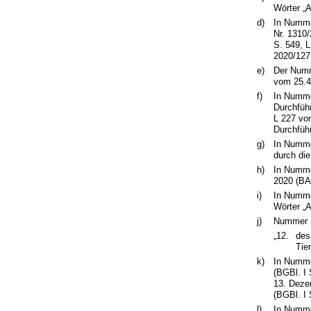
Wörter „
d)
In Numme
Nr. 1310/
S. 549, L
2020/127 
e)
Der Numm
vom 25.4.
f)
In Nummer
Durchfüh
L 227 vom
Durchfüh
g)
In Numme
durch die
h)
In Numme
2020 (BA
i)
In Numme
Wörter „A
j)
Nummer 12
„12.
des
Tie
k)
In Numme
(BGBl. I
13. Deze
(BGBl. I 
l)
In Numme