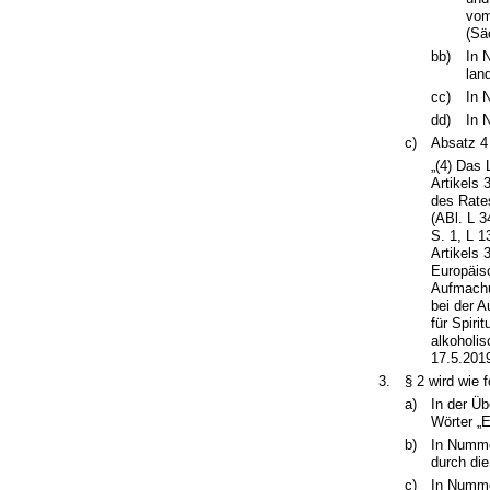
vom
(Sä
bb)
In 
lan
cc)
In 
dd)
In 
c)
Absatz 4 
„(4) Das
Artikels
des Rate
(ABl. L 3
S. 1, L 1
Artikels
Europäis
Aufmachu
bei der 
für Spiri
alkoholi
17.5.2019
3.
§ 2 wird wie f
a)
In der Üb
Wörter „E
b)
In Numme
durch die
c)
In Nummer