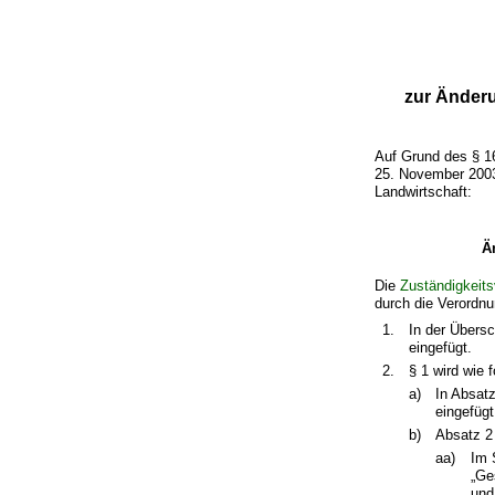
zur Änderu
Auf Grund des § 
25. November 2003
Landwirtschaft:
Ä
Die
Zuständigkeits
durch die Verordnu
1.
In der Übersc
eingefügt.
2.
§ 1 wird wie f
a)
In Absatz
eingefügt
b)
Absatz 2 
aa)
Im 
„Ge
und