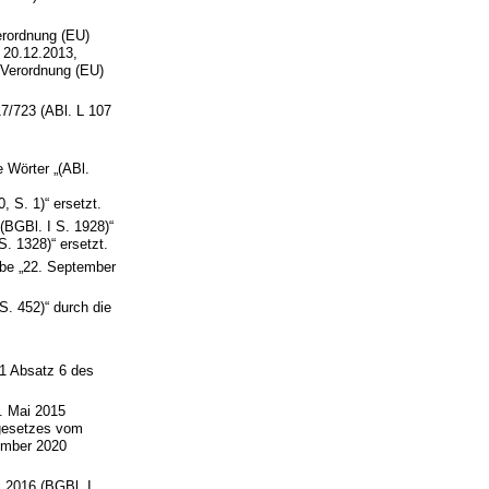
erordnung (EU)
 20.12.2013,
e Verordnung (EU)
17/723 (ABl. L 107
 Wörter „(ABl.
 S. 1)“ ersetzt.
(BGBl. I S. 1928)“
S. 1328)“ ersetzt.
abe „22. September
S. 452)“ durch die
1 Absatz 6 des
. Mai 2015
mgesetzes vom
ember 2020
 2016 (BGBl. I