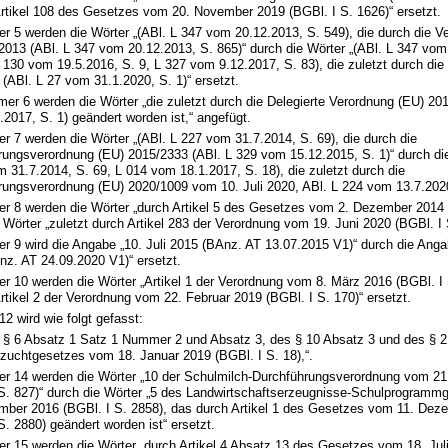
Artikel 108 des Gesetzes vom 20. November 2019 (BGBl. I S. 1626)“ ersetzt.
r 5 werden die Wörter „(ABl. L 347 vom 20.12.2013, S. 549), die durch die V
2013 (ABl. L 347 vom 20.12.2013, S. 865)“ durch die Wörter „(ABl. L 347 vom
 130 vom 19.5.2016, S. 9, L 327 vom 9.12.2017, S. 83), die zuletzt durch di
(ABl. L 27 vom 31.1.2020, S. 1)“ ersetzt.
er 6 werden die Wörter „die zuletzt durch die Delegierte Verordnung (EU) 20
2017, S. 1) geändert worden ist,“ angefügt.
 7 werden die Wörter „(ABl. L 227 vom 31.7.2014, S. 69), die durch die
rungsverordnung (EU) 2015/2333 (ABl. L 329 vom 15.12.2015, S. 1)“ durch die
 31.7.2014, S. 69, L 014 vom 18.1.2017, S. 18), die zuletzt durch die
rungsverordnung (EU) 2020/1009 vom 10. Juli 2020, ABl. L 224 vom 13.7.2020,
r 8 werden die Wörter „durch Artikel 5 des Gesetzes vom 2. Dezember 2014 
 Wörter „zuletzt durch Artikel 283 der Verordnung vom 19. Juni 2020 (BGBl. I 
r 9 wird die Angabe „10. Juli 2015 (BAnz. AT 13.07.2015 V1)“ durch die Ang
nz. AT 24.09.2020 V1)“ ersetzt.
r 10 werden die Wörter „Artikel 1 der Verordnung vom 8. März 2016 (BGBl. I 
rtikel 2 der Verordnung vom 22. Februar 2019 (BGBl. I S. 170)“ ersetzt.
 wird wie folgt gefasst:
 § 6 Absatz 1 Satz 1 Nummer 2 und Absatz 3, des § 10 Absatz 3 und des § 2
rzuchtgesetzes vom 18. Januar 2019 (BGBl. I S. 18),“.
r 14 werden die Wörter „10 der Schulmilch-Durchführungsverordnung vom 21
 S. 827)“ durch die Wörter „5 des Landwirtschaftserzeugnisse-Schulprogram
mber 2016 (BGBl. I S. 2858), das durch Artikel 1 des Gesetzes vom 11. Dez
S. 2880) geändert worden ist“ ersetzt.
r 15 werden die Wörter „durch Artikel 4 Absatz 13 des Gesetzes vom 18. Juli