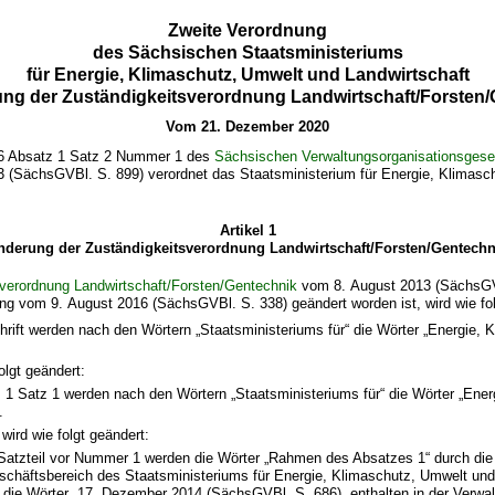
Zweite Verordnung
des Sächsischen Staatsministeriums
für Energie, Klimaschutz, Umwelt und Landwirtschaft
ng der Zuständigkeitsverordnung Landwirtschaft/Forsten
Vom 21. Dezember 2020
16 Absatz 1 Satz 2 Nummer 1 des
Sächsischen Verwaltungsorganisationsgese
 (SächsGVBl. S. 899) verordnet das Staatsministerium für Energie, Klimasc
Artikel 1
nderung der Zuständigkeitsverordnung Landwirtschaft/Forsten/Gentechn
verordnung Landwirtschaft/Forsten/Gentechnik
vom 8. August 2013 (SächsGVB
ng vom 9. August 2016 (SächsGVBl. S. 338) geändert worden ist, wird wie fol
hrift werden nach den Wörtern „Staatsministeriums für“ die Wörter „Energie, 
olgt geändert:
 1 Satz 1 werden nach den Wörtern „Staatsministeriums für“ die Wörter „Ener
.
wird wie folgt geändert:
Satzteil vor Nummer 1 werden die Wörter „Rahmen des Absatzes 1“ durch die
schäftsbereich des Staatsministeriums für Energie, Klimaschutz, Umwelt und
 die Wörter „17. Dezember 2014 (SächsGVBl. S. 686), enthalten in der Verwal