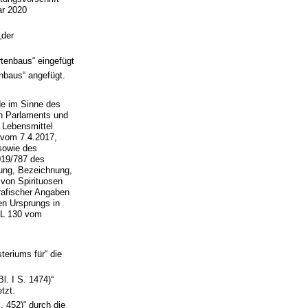
ar 2020
„der
tenbaus“ eingefügt
nbaus“ angefügt.
de im Sinne des
en Parlaments und
 Lebensmittel
 vom 7.4.2017,
 sowie des
019/787 des
ung, Bezeichnung,
von Spirituosen
rafischer Angaben
en Ursprungs in
 L 130 vom
teriums für“ die
. I S. 1474)“
tzt.
 452)“ durch die