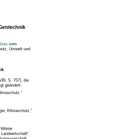
/Gentechnik
tzes
vom
hutz, Umwelt und
ik
l. S. 757), die
gt geändert:
Klimaschutz,“
gie, Klimaschutz,“
 Wörter
 Landwirtschaft“
tungsvorschrift