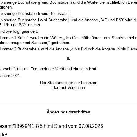
 bisherige Buchstabe g wird Buchstabe h und die Wörter „(einschließlich Bere
trichen.
 bisherige Buchstabe h wird Buchstabe i.
 bisherige Buchstabe i wird Buchstabe j und die Angabe „B/E und P/Ö“ wird d
E, L/K und P/Ö“ ersetzt.
wird wie folgt geändert:
Nummer 1 Satz 1 werden die Wörter „des Geschäftsführers des Staatsbetriebe
chenmanagement Sachsen,“ gestrichen.
Nummer 2 Buchstabe a wird die Angabe „g bis i“ durch die Angabe „h bis j“ erse
II.
rschrift tritt am Tag nach der Veröffentlichung in Kraft.
Januar 2021
Der Staatsminister der Finanzen
Hartmut Vorjohann
Änderungsvorschriften
gesamt/18999/41875.html Stand vom 07.08.2026
.de/