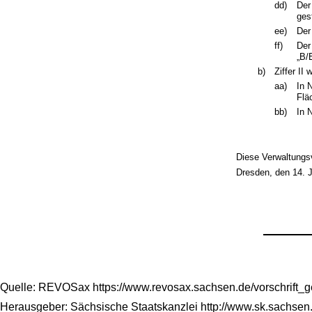
dd)
Der
ges
ee)
Der
ff)
Der
„B/
b)
Ziffer II 
aa)
In 
Flä
bb)
In 
Diese Verwaltungsvo
Dresden, den 14. 
Quelle: REVOSax https://www.revosax.sachsen.de/vorschrift_
Herausgeber: Sächsische Staatskanzlei http://www.sk.sachsen