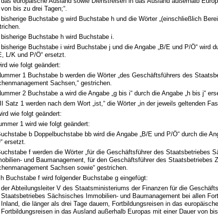
das europäische Ausland sowie Dienstreisen in das Ausland außerhalb Europ
von bis zu drei Tagen;“.
 bisherige Buchstabe g wird Buchstabe h und die Wörter „(einschließlich Bere
trichen.
 bisherige Buchstabe h wird Buchstabe i.
 bisherige Buchstabe i wird Buchstabe j und die Angabe „B/E und P/Ö“ wird d
E, L/K und P/Ö“ ersetzt.
wird wie folgt geändert:
Nummer 1 Buchstabe b werden die Wörter „des Geschäftsführers des Staatsbe
chenmanagement Sachsen,“ gestrichen.
Nummer 2 Buchstabe a wird die Angabe „g bis i“ durch die Angabe „h bis j“ erse
 III Satz 1 werden nach dem Wort „ist,“ die Wörter „in der jeweils geltenden Fa
ird wie folgt geändert:
Nummer 1 wird wie folgt geändert:
Buchstabe b Doppelbuchstabe bb wird die Angabe „B/E und P/Ö“ durch die An
“ ersetzt.
Buchstabe f werden die Wörter „für die Geschäftsführer des Staatsbetriebes 
obilien- und Baumanagement, für den Geschäftsführer des Staatsbetriebes Z
chenmanagement Sachsen sowie“ gestrichen.
h Buchstabe f wird folgender Buchstabe g eingefügt:
der Abteilungsleiter V des Staatsministeriums der Finanzen für die Geschäft
Staatsbetriebes Sächsisches Immobilien- und Baumanagement bei allen Fort
Inland, die länger als drei Tage dauern, Fortbildungsreisen in das europäisc
Fortbildungsreisen in das Ausland außerhalb Europas mit einer Dauer von bis