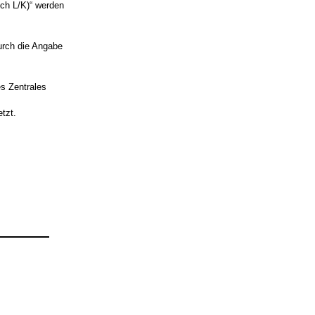
ich L/K)“ werden
urch die Angabe
s Zentrales
tzt.