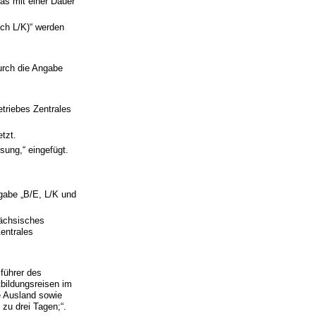
as mit einer Dauer
ich L/K)“ werden
urch die Angabe
triebes Zentrales
tzt.
ssung,“ eingefügt.
gabe „B/E, L/K und
Sächsisches
entrales
sführer des
bildungsreisen im
he Ausland sowie
 zu drei Tagen;“.