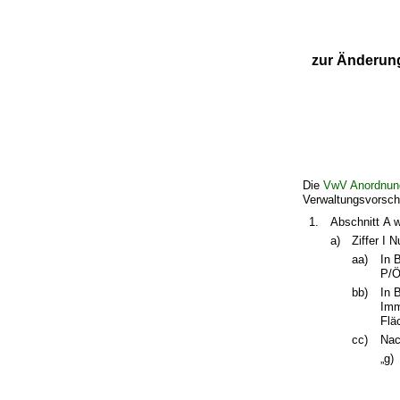
zur Änderung
Die
VwV Anordnun
Verwaltungsvorschr
1.
Abschnitt A w
a)
Ziffer I 
aa)
In 
P/Ö
bb)
In 
Imm
Flä
cc)
Nac
„g)