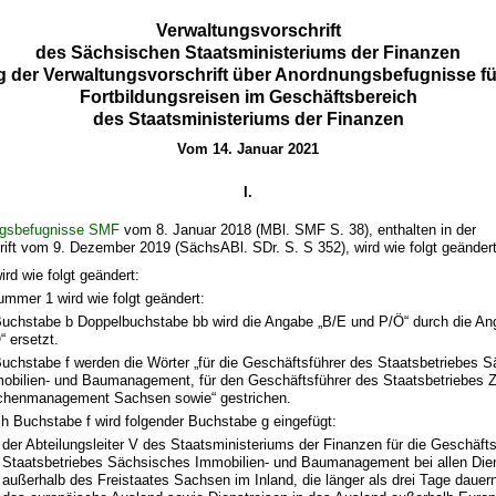
Verwaltungsvorschrift
des Sächsischen Staatsministeriums der Finanzen
 der Verwaltungsvorschrift über Anordnungsbefugnisse fü
Fortbildungsreisen im Geschäftsbereich
des Staatsministeriums der Finanzen
Vom 14. Januar 2021
I.
gsbefugnisse SMF
vom 8. Januar 2018 (MBl. SMF S. 38), enthalten in der
ift vom 9. Dezember 2019 (SächsABl. SDr. S. S 352), wird wie folgt geändert
ird wie folgt geändert:
Nummer 1 wird wie folgt geändert:
Buchstabe b Doppelbuchstabe bb wird die Angabe „B/E und P/Ö“ durch die An
“ ersetzt.
Buchstabe f werden die Wörter „für die Geschäftsführer des Staatsbetriebes 
obilien- und Baumanagement, für den Geschäftsführer des Staatsbetriebes Z
chenmanagement Sachsen sowie“ gestrichen.
h Buchstabe f wird folgender Buchstabe g eingefügt:
der Abteilungsleiter V des Staatsministeriums der Finanzen für die Geschäft
Staatsbetriebes Sächsisches Immobilien- und Baumanagement bei allen Die
außerhalb des Freistaates Sachsen im Inland, die länger als drei Tage dauern