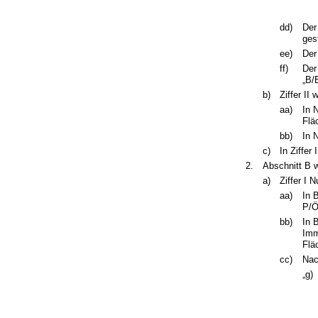
dd)
Der
ges
ee)
Der
ff)
Der
„B/
b)
Ziffer II 
aa)
In 
Flä
bb)
In 
c)
In Ziffer
2.
Abschnitt B w
a)
Ziffer I 
aa)
In 
P/Ö
bb)
In 
Imm
Flä
cc)
Nac
„g)