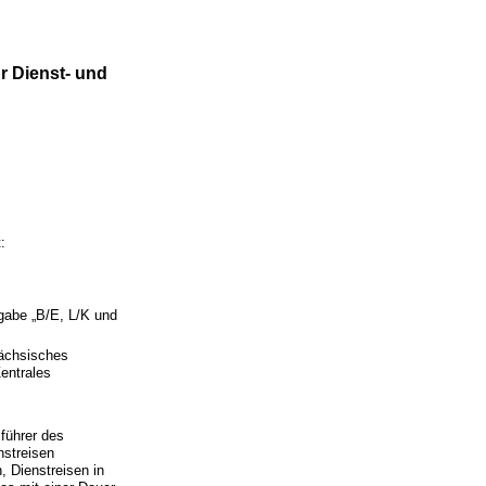
r Dienst- und
:
gabe „B/E, L/K und
Sächsisches
entrales
sführer des
nstreisen
, Dienstreisen in