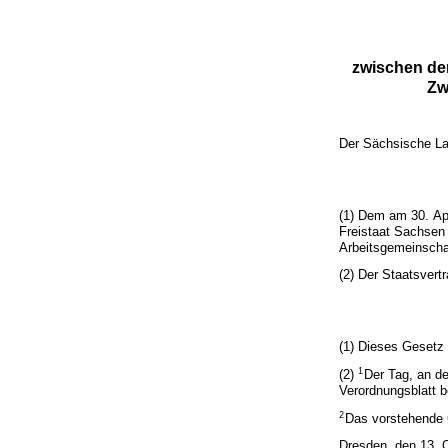
zwischen de
Zw
Der Sächsische La
(1) Dem am 30. Apr
Freistaat Sachsen
Arbeitsgemeinscha
(2) Der Staatsvertr
(1) Dieses Gesetz 
1
(2)
Der Tag, an de
Verordnungsblatt 
2
Das vorstehende G
Dresden, den 13. 