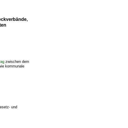
eckverbände,
ten
rag
zwischen dem
owie kommunale
Gesetz- und