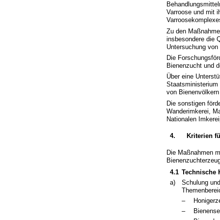
Behandlungsmittel
Varroose und mit 
Varroosekomplexes
Zu den Maßnahmen 
insbesondere die Q
Untersuchung von 
Die Forschungsför
Bienenzucht und d
Über eine Unterst
Staatsministerium 
von Bienenvölkern 
Die sonstigen för
Wanderimkerei, Ma
Nationalen Imker
4.
Kriterien
Die Maßnahmen mü
Bienenzuchterzeug
4.1
Technische H
a)
Schulung und
Themenberei
–
Honigerz
–
Bienense