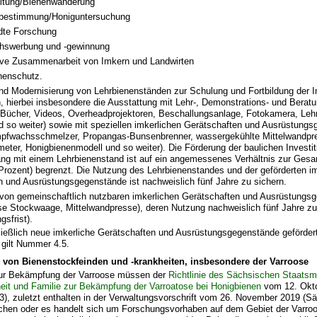
ltung/Bienenwanderung
sbestimmung/Honiguntersuchung
te Forschung
hswerbung und -gewinnung
ive Zusammenarbeit von Imkern und Landwirten
nenschutz.
und Modernisierung von Lehrbienenständen zur Schulung und Fortbildung der 
, hierbei insbesondere die Ausstattung mit Lehr-, Demonstrations- und Berat
 Bücher, Videos, Overheadprojektoren, Beschallungsanlage, Fotokamera, Lehr
d so weiter) sowie mit speziellen imkerlichen Gerätschaften und Ausrüstung
pfwachsschmelzer, Propangas-Bunsenbrenner, wassergekühlte Mittelwandpr
eter, Honigbienenmodell und so weiter). Die Förderung der baulichen Investi
 mit einem Lehrbienenstand ist auf ein angemessenes Verhältnis zur Gesam
Prozent) begrenzt. Die Nutzung des Lehrbienenstandes und der geförderten i
n und Ausrüstungsgegenstände ist nachweislich fünf Jahre zu sichern.
von gemeinschaftlich nutzbaren imkerlichen Gerätschaften und Ausrüstungs
se Stockwaage, Mittelwandpresse), deren Nutzung nachweislich fünf Jahre zu 
sfrist).
ießlich neue imkerliche Gerätschaften und Ausrüstungsgegenstände geförder
 gilt Nummer 4.5.
von Bienenstockfeinden und -krankheiten, insbesondere der Varroose
r Bekämpfung der Varroose müssen der
Richtlinie des Sächsischen Staatsmi
eit und Familie zur Bekämpfung der Varroatose bei Honigbienen
vom 12. Okt
), zuletzt enthalten in der Verwaltungsvorschrift vom 26. November 2019 (S
echen oder es handelt sich um Forschungsvorhaben auf dem Gebiet der Varr