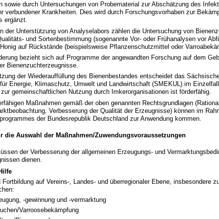
n sowie durch Untersuchungen von Probematerial zur Abschätzung des Infekt
ihr verbundener Krankheiten. Dies wird durch Forschungsvorhaben zur Bekäm
 ergänzt.
der Unterstützung von Analyselabors zählen die Untersuchung von Bienenz
ualitäts- und Sortenbestimmung (sogenannte Vor- oder Frühanalysen vor Abfü
Honig auf Rückstände (beispielsweise Pflanzenschutzmittel oder Varroabekä
derung bezieht sich auf Programme der angewandten Forschung auf dem Gebi
er Bienenzuchterzeugnisse.
ützung der Wiederauffüllung des Bienenbestandes entscheidet das Sächsisch
für Energie, Klimaschutz, Umwelt und Landwirtschaft (SMEKUL) im Einzelfall.
zur gemeinschaftlichen Nutzung durch Imkerorganisationen ist förderfähig.
derfähigen Maßnahmen gemäß der oben genannten Rechtsgrundlagen (Rational
rktbeobachtung, Verbesserung der Qualität der Erzeugnisse) können im Ra
eiprogrammes der Bundesrepublik Deutschland zur Anwendung kommen.
 für die Auswahl der Maßnahmen/Zuwendungsvoraussetzungen
ssen der Verbesserung der allgemeinen Erzeugungs- und Vermarktungsbed
nissen dienen.
ilfe
 Fortbildung auf Vereins-, Landes- und überregionaler Ebene, insbesondere z
chen:
eugung, -gewinnung und -vermarktung
uchen/Varroosebekämpfung