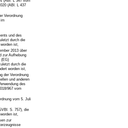
es (ABl. L 347 vom
2020 (ABl. L 437
er Verordnung
 im
ents und des
uletzt durch die
worden ist,
ember 2013 über
nd zur Aufhebung
, (EG)
uletzt durch die
ert worden ist,
ng der Verordnung
tellen und anderen
 Verwendung des
 2018/967 vom
ordnung vom 5. Juli
Bl. S. 757), die
worden ist,
sen zur
terzeugnisse