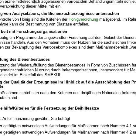
n arzneimittelrechtlich zugelassenen varroaziden Behandlungsmitteln schließ
Verabreichung dieser Mittel mit ein.
ng von Analyselabors, die Bienenzuchterzeugnisse untersuchen
ntrolle von Honig sind die Kriterien der
Honigverordnung
maßgebend. Im Rahm
alyse kann die Bestimmung von Diastase entfallen.
eit mit Forschungsorganisationen
eutig um Programme der angewandten Forschung auf dem Gebiet der Bienen
nisse handeln. Aus den Vorhaben muss der Nutzen für die sächsischen Imke
en zur Bekämpfung des Varroosekomplexes sind dem Maßnahmebereich „Var
llung des Bienenbestandes
ützung der Wiederauffüllung des Bienenbestandes in Form von Zuschüssen fü
 gemeinschaftlichen Nutzung durch Imkerorganisationen, insbesondere für 
cheidet im Einzelfall das SMEKUL.
 der Qualität der Erzeugnisse im Hinblick auf die Ausschöpfung des Pr
kt
aßnahmen richtet sich nach den Kriterien des dreijährigen Nationalen Imkere
utschland.
ihilfe/Kriterien für die Festsetzung der Beihilfesätze
ls Anteilfinanzierung gewährt. Sie beträgt
er getätigten notwendigen Aufwendungen für Maßnahmen nach Nummer 4.1 s
er getätigten notwendigen Aufwendungen für Maßnahmen nach Nummer 4.2 u