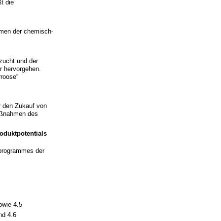
t die
en der chemisch-
zucht und der
r hervorgehen.
roose“
r den Zukauf von
Maßnahmen des
oduktpotentials
iprogrammes der
owie 4.5
nd 4.6