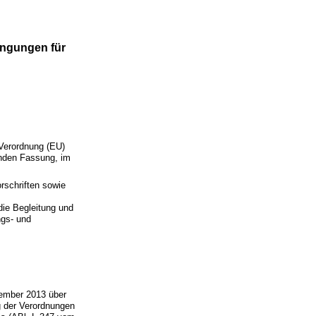
ingungen für
 Verordnung (EU)
enden Fassung, im
schriften sowie
die Begleitung und
gs- und
ember 2013 über
g der Verordnungen