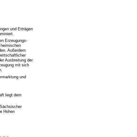
ungen und Erträgen
miniert.
nen Erzeugungs-
 heimischen
rden. Außerdem
irtschaftlicher
der Ausbreitung der
rzeugung mit sich
h.
Vermarktung und
ft liegt dem
 Sächsischer
de Hohen