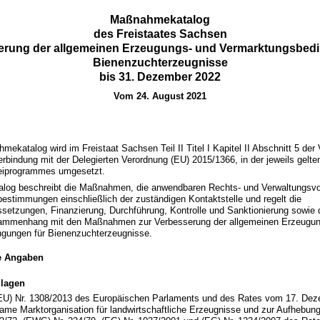
Maßnahmekatalog
des Freistaates Sachsen
erung der allgemeinen Erzeugungs- und Vermarktungsbed
Bienenzuchterzeugnisse
bis 31. Dezember 2022
Vom 24. August 2021
ekatalog wird im Freistaat Sachsen Teil II Titel I Kapitel II Abschnitt 5 der
erbindung mit der Delegierten Verordnung (EU) 2015/1366, in der jeweils gelt
reiprogrammes umgesetzt.
og beschreibt die Maßnahmen, die anwendbaren Rechts- und Verwaltungsvor
estimmungen einschließlich der zuständigen Kontaktstelle und regelt die
etzungen, Finanzierung, Durchführung, Kontrolle und Sanktionierung sowie 
ammenhang mit den Maßnahmen zur Verbesserung der allgemeinen Erzeugun
gungen für Bienenzuchterzeugnisse.
e Angaben
lagen
EU) Nr. 1308/2013 des Europäischen Parlaments und des Rates vom 17. Dez
ame Marktorganisation für landwirtschaftliche Erzeugnisse und zur Aufhebun