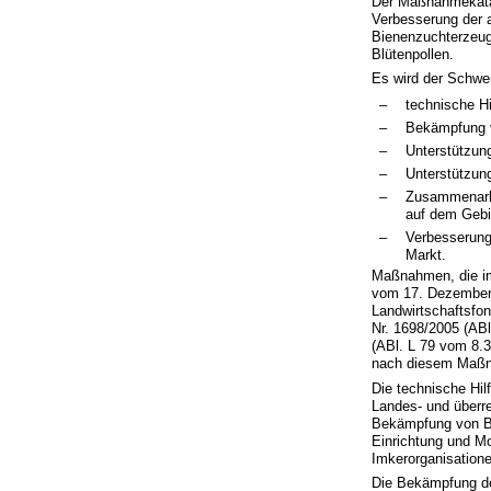
Der Maßnahmekatal
Verbesserung der 
Bienenzuchterzeug
Blütenpollen.
Es wird der Schwe
–
technische Hi
–
Bekämpfung v
–
Unterstützun
–
Unterstützun
–
Zusammenarbe
auf dem Gebie
–
Verbesserung
Markt.
Maßnahmen, die im
vom 17. Dezember 
Landwirtschaftsfo
Nr. 1698/2005 (ABl
(ABl. L 79 vom 8.3
nach diesem Maßn
Die technische Hil
Landes- und überr
Bekämpfung von Bie
Einrichtung und M
Imkerorganisation
Die Bekämpfung der