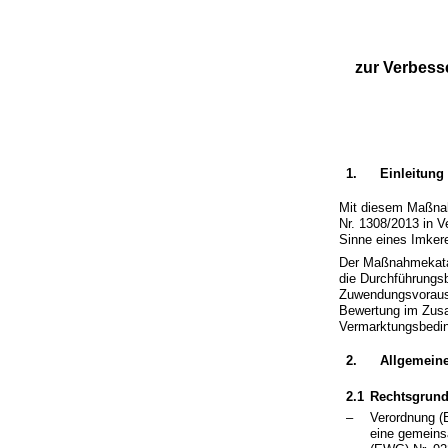
zur Verbess
1.
Einleitung
Mit diesem Maßnahm
Nr. 1308/2013 in V
Sinne eines Imke
Der Maßnahmekatal
die Durchführungsb
Zuwendungsvorauss
Bewertung im Zus
Vermarktungsbedin
2.
Allgemein
2.1
Rechtsgrund
–
Verordnung (
eine gemeins