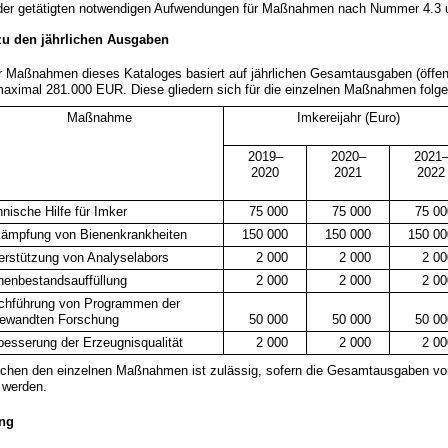
der getätigten notwendigen Aufwendungen für Maßnahmen nach Nummer 4.3 u
zu den jährlichen Ausgaben
 Maßnahmen dieses Kataloges basiert auf jährlichen Gesamtausgaben (öffen
maximal 281.000 EUR. Diese gliedern sich für die einzelnen Maßnahmen folg
Maßnahme
Imkereijahr (Euro)
2019–
2020–
2021
2020
2021
2022
hnische Hilfe für Imker
75 000
75 000
75 00
ämpfung von Bienenkrankheiten
150 000
150 000
150 00
erstützung von Analyselabors
2 000
2 000
2 00
nenbestandsauffüllung
2 000
2 000
2 00
chführung von Programmen der
ewandten Forschung
50 000
50 000
50 00
besserung der Erzeugnisqualität
2 000
2 000
2 00
schen den einzelnen Maßnahmen ist zulässig, sofern die Gesamtausgaben vo
n werden.
ng