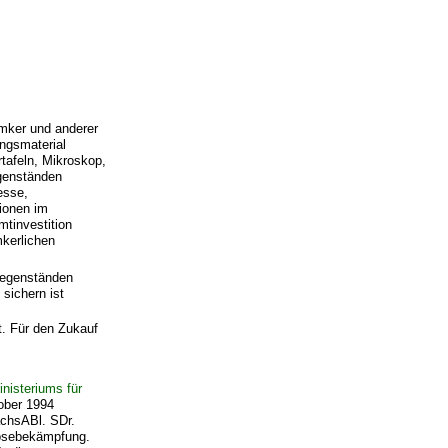
Imker und anderer
ungsmaterial
tafeln, Mikroskop,
sgenständen
esse,
tionen im
tinvestition
mkerlichen
gegenständen
sichern ist
t. Für den Zukauf
nisteriums für
ober 1994
ächsABl. SDr.
oosebekämpfung.