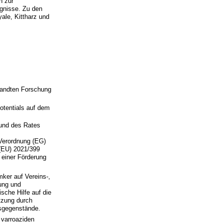
n zur
gnisse. Zu den
ale, Kittharz und
wandten Forschung
otentials auf dem
und des Rates
 Verordnung (EG)
 (EU) 2021/399
 einer Förderung
mker auf Vereins-,
ung und
sche Hilfe auf die
tzung durch
gsgegenstände.
 varroaziden