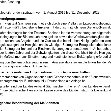
tenden Fassung.
og gilt für den Zeitraum vom 1. August 2019 bis 31. Dezember 2022.
mkereiprogrammes
im Freistaat Sachsen zeichnet sich durch eine Vielfalt an Erzeugungsbeding
d freizeitmäßig betriebene Imkerei mit durchschnittlich neun Bienenvölkern do
ahmekataloges für den Freistaat Sachsen ist die Verbesserung der allgemei
edingungen für Bienenzuchterzeugnisse sowie der Wettbewerbsfähigkeit des
ere sollen das Angebot und die Qualität des heimischen Honigs gefördert we
gsleistungen der Honigbienen als wichtiger Beitrag zur Ertragssicherheit landw
er Beitrag der Imkerei zur Biodiversifizierung zu unterstützen. In Anbetracht 
er letzten Jahre und der Schwierigkeiten, die diese Krankheit für die Honige
erhin Maßnahmen zur Eindämmung und kontinuierlichen Bekämpfung erforderlic
ung von Bienenzuchterzeugnissen in Analyselabors sollen die Imker bei der 
er Erzeugnisse unterstützt werden.
 der repräsentativen Organisationen und Genossenschaften
r repräsentativen Organisationen und Genossenschaften in der Bienenwirtscha
hresprogramm der Bundesrepublik Deutschland als Anlage bei.
gsteller sind der Landesverband Sächsischer Imker e. V., der Landesverband
V., die Sächsische Tierseuchenkasse sowie das Länderinstitut für Bienenkun
IB).
d genaue Beschreibung der Maßnahmen