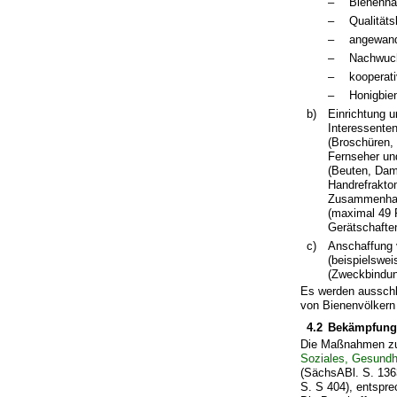
–
Bienenha
–
Qualität
–
angewand
–
Nachwuc
–
kooperat
–
Honigbie
b)
Einrichtung 
Interessenten
(Broschüren,
Fernseher un
(Beuten, Dam
Handrefraktom
Zusammenhang
(maximal 49 
Gerätschafte
c)
Anschaffung 
(beispielswei
(Zweckbindung
Es werden ausschl
von Bienenvölkern
4.2
Bekämpfung 
Die Maßnahmen zu
Soziales, Gesundh
(SächsABl. S. 1363
S. S 404), entspr