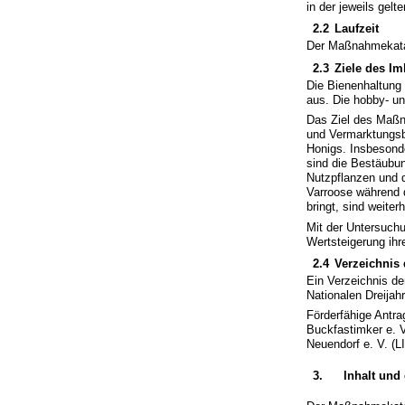
in der jeweils gel
2.2
Laufzeit
Der Maßnahmekatal
2.3
Ziele des I
Die Bienenhaltung 
aus. Die hobby- un
Das Ziel des Maßn
und Vermarktungsb
Honigs. Insbesond
sind die Bestäubun
Nutzpflanzen und d
Varroose während d
bringt, sind weit
Mit der Untersuch
Wertsteigerung ihr
2.4
Verzeichnis
Ein Verzeichnis de
Nationalen Dreija
Förderfähige Antra
Buckfastimker e. 
Neuendorf e. V. (L
3.
Inhalt un