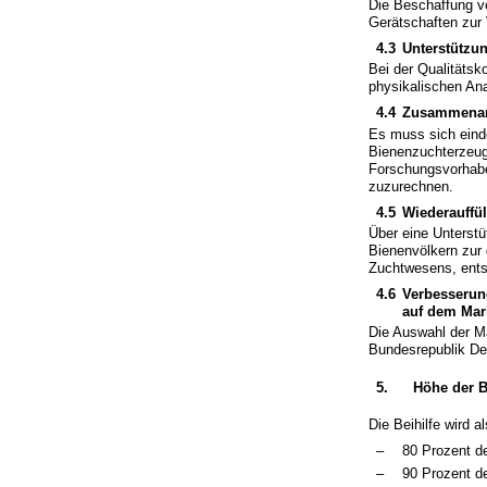
Die Beschaffung vo
Gerätschaften zur 
4.3
Unterstützu
Bei der Qualitätsko
physikalischen An
4.4
Zusammenarb
Es muss sich eind
Bienenzuchterzeug
Forschungsvorhab
zuzurechnen.
4.5
Wiederauffü
Über eine Unterst
Bienenvölkern zur
Zuchtwesens, ents
4.6
Verbesserung
auf dem Mar
Die Auswahl der M
Bundesrepublik De
5.
Höhe der Be
Die Beihilfe wird a
–
80 Prozent d
–
90 Prozent d