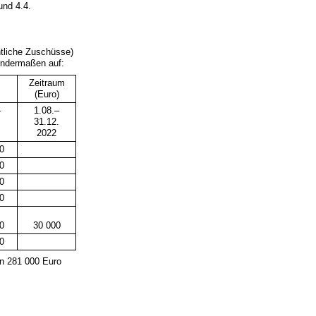
nd 4.4.
tliche Zuschüsse)
endermaßen auf:
Zeitraum
(Euro)
–
1.08.–
31.12.
2022
0
0
0
0
0
30 000
0
n 281 000 Euro