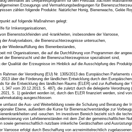
og beinhaltet als Dreijahresprogramm für den Freistaat Sachsen Maßnahme
allgemeinen Erzeugungs und Vermarktungsbedingungen für Bienenzuchterzeu
nissen zählen folgende Produkte: Natürlicher Honig, Bienenwachs, Gelée Roy
rpunkt auf folgende Maßnahmen gelegt:
lfe für Imkerorganisationen,
on Bienenstockfeinden und -krankheiten, insbesondere der Varroose,
g der Analyselabors, die Bienenzuchterzeugnisse untersuchen,
g der Wiederauffüllung des Bienenbestandes,
it mit Organisationen, die auf die Durchführung von Programmen der ange
t der Bienenzucht und der Bienenzuchterzeugnisse spezialisiert sind,
 der Qualität der Erzeugnisse im Hinblick auf die Ausschöpfung des Produktp
 Rahmen der Verordnung (EU) Nr. 1305/2013 des Europäischen Parlaments 
2013 über die Förderung der ländlichen Entwicklung durch den Europäischen
nds für die Entwicklung des ländlichen Raums (ELER) und zur Aufhebung der
. L 347 vom 20.12.2013, S. 487), die zuletzt durch die delegierte Verordnung
.2021, S. 1) geändert worden ist, durch den ELER finanziert werden, sind von
ahmekatalog ausgeschlossen.
fe umfasst die Aus- und Weiterbildung sowie die Schulung und Beratung der I
egionaler Ebene, außerdem die Kurse für Bienensachverständige zur Vorbeug
nenkrankheiten und -seuchen. Im investiven Bereich bezieht sich die techni
odernisierung von Lehrbienenständen mit dem Ziel der gemeinschaftlichen Nu
en sowie gemeinschaftlich nutzbare imkerliche Gerätschaften und Ausrüstun
 Varroose erfolgt durch Beschaffung von arzneimittelrechtlich zugelassenen