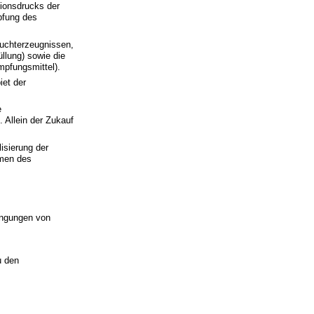
ionsdrucks der
pfung des
uchterzeugnissen,
llung) sowie die
mpfungsmittel).
et der
e
 Allein der Zukauf
isierung der
hmen des
ingungen von
u den