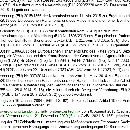
2/72, (EWG) Nr. 234/79, (EG) Nr. 1037/2001 und (EG) Nr. 1234/2007 des Rat
S. 671), die zuletzt durch die Verordnung (EU) 2020/2220 vom 23. Dezember 
0, S. 1) geändert worden ist,
erordnung (EU) 2015/1366 der Kommission vom 11. Mai 2015 zur Ergänzung d
/2013 des Europäischen Parlaments und des Rates hinsichtlich einer Beihilfe
ktor (ABl. L 211 vom 8.8.2015, S. 3),
sverordnung (EU) 2015/1368 der Kommission vom 6. August 2015 mit
sbestimmungen zur Verordnung (EU) Nr. 1308/2013 des Europäischen Parlam
tlich der Beihilfe im Bienenzuchtsektor (ABl. L 211 vom 8.8.2015, S. 9), die z
EU) 2021/166 vom 10. Februar 2021 (ABl. L 48 vom 11.2.2021, S. 1) geändert 
EU) Nr. 1306/2013 des Europäischen Parlaments und des Rates vom 17. Dez
rung, die Verwaltung und das Kontrollsystem der Gemeinsamen Agrarpolitik u
gen (EWG) Nr. 352/78, (EG) Nr. 165/94, (EG) Nr. 2799/98, (EG) Nr. 814/2000
 und (EG) Nr. 485/2008 des Rates (ABl. L 347 vom 20.12.2013, S. 549), die z
EU) 2020/2220 vom 23. Dezember 2020 (ABl. 437 vom 28.12.2020, S. 1) geänd
erordnung (EU) Nr. 907/2014 der Kommission vom 11. März 2014 zur Ergänzu
6/2013 des Europäischen Parlaments und des Rates im Hinblick auf die Zahls
n, die finanzielle Verwaltung, den Rechnungsabschluss, Sicherheiten und die
255 vom 28.8.2014, S. 18), die zuletzt durch die Delegierte Verordnung (EU)
6 (ABl. L 174 vom 10.7.2018, S. 2) geändert worden ist,
ung
vom 16. Januar 2004 (BGBl. I S. 92), die zuletzt durch Artikel 10 der Ver
 S. 2272) geändert worden ist,
tsverordnung Landwirtschaft/Forsten/Gentechnik
vom 8. August 2013 (SächsGV
h die Verordnung vom 21. Dezember 2020 (SächsGVBl. 2021 S. 153) geändert 
ung der EU-Zahlstelle zur Umsetzung von Maßnahmen des Freistaates Sach
 der allgemeinen Erzeugungs- und Vermarktungsbedingungen für Bienenzuch