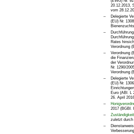
(EWG) Nr. 92
20.12.2013, 
vom 28.12.202
–
Delegierte V
(EU) Nr. 1308
Bienenzuchtse
–
Durchführung
Durchführung
Rates hinsich
Verordnung (
–
Verordnung (
die Finanzie
der Verordnun
Nr. 1290/2005
Verordnung (
–
Delegierte V
(EU) Nr. 130
Einrichtunge
Euro (ABl. L 
26. April 201
–
Honigverordn
2017 (BGBl. I
–
Zuständigkei
zuletzt durc
–
Dienstanweis
Verbesserung