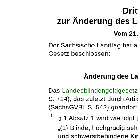
Dri
zur Änderung des L
Vom 21
Der Sächsische Landtag hat 
Gesetz beschlossen:
Änderung des La
Das
Landesblindengeldgesetz
S. 714), das zuletzt durch Art
(SächsGVBl. S. 542) geändert w
1.
§ 1 Absatz 1 wird wie folgt 
„(1) Blinde, hochgradig s
und schwerstbehinderte Kin