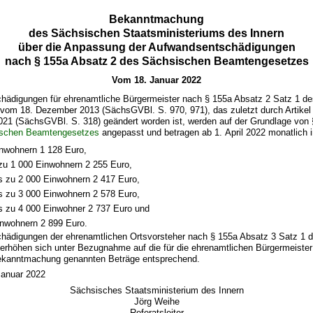
Bekanntmachung
des Sächsischen Staatsministeriums des Innern
über die Anpassung der Aufwandsentschädigungen
nach § 155a Absatz 2 des Sächsischen Beamtengesetzes
Vom 18. Januar 2022
hädigungen für ehrenamtliche Bürgermeister nach § 155a Absatz 2 Satz 1 d
vom 18. Dezember 2013 (SächsGVBl. S. 970, 971), das zuletzt durch Artike
021 (SächsGVBl. S. 318) geändert worden ist, werden auf der Grundlage von
schen Beamtengesetzes
angepasst und betragen ab 1. April 2022 monatlich
inwohnern 1 128 Euro,
 zu 1 000 Einwohnern 2 255 Euro,
is zu 2 000 Einwohnern 2 417 Euro,
is zu 3 000 Einwohnern 2 578 Euro,
is zu 4 000 Einwohner 2 737 Euro und
inwohnern 2 899 Euro.
hädigungen der ehrenamtlichen Ortsvorsteher nach § 155a Absatz 3 Satz 1 
erhöhen sich unter Bezugnahme auf die für die ehrenamtlichen Bürgermeiste
Bekanntmachung genannten Beträge entsprechend.
Januar 2022
Sächsisches Staatsministerium des Innern
Jörg Weihe
Referatsleiter