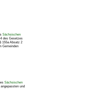
es
Sächsischen
l 4 des Gesetzes
 § 155a Absatz 2
 in Gemeinden
des
Sächsischen
r angepassten und