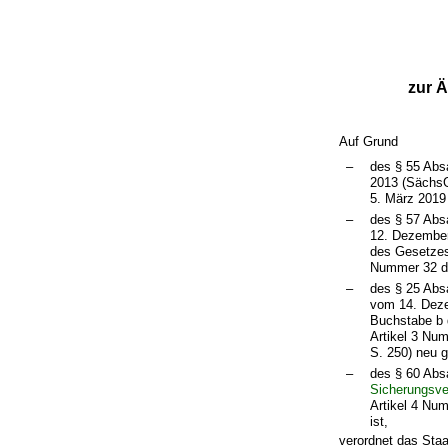
zur 
Auf Grund
–
des § 55 Abs
2013 (SächsG
5. März 2019
–
des § 57 Abs
12. Dezember
des Gesetzes
Nummer 32 de
–
des § 25 Abs
vom 14. Deze
Buchstabe b 
Artikel 3 Nu
S. 250) neu g
–
des § 60 Abs
Sicherungsve
Artikel 4 Nu
ist,
verordnet das Staa