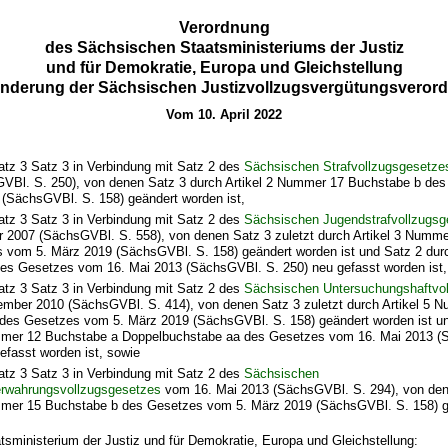
Verordnung
des Sächsischen Staatsministeriums der Justiz
und für Demokratie, Europa und Gleichstellung
Änderung der Sächsischen Justizvollzugsvergütungsveror
Vom 10. April 2022
atz 3 Satz 3 in Verbindung mit Satz 2 des
Sächsischen Strafvollzugsgesetze
VBl. S. 250), von denen Satz 3 durch Artikel 2 Nummer 17 Buchstabe b de
 (SächsGVBl. S. 158) geändert worden ist,
atz 3 Satz 3 in Verbindung mit Satz 2 des
Sächsischen Jugendstrafvollzugsg
 2007 (SächsGVBl. S. 558), von denen Satz 3 zuletzt durch Artikel 3 Numm
 vom 5. März 2019 (SächsGVBl. S. 158) geändert worden ist und Satz 2 durch
s Gesetzes vom 16. Mai 2013 (SächsGVBl. S. 250) neu gefasst worden ist,
atz 3 Satz 3 in Verbindung mit Satz 2 des
Sächsischen Untersuchungshaftvo
mber 2010 (SächsGVBl. S. 414), von denen Satz 3 zuletzt durch Artikel 5 
des Gesetzes vom 5. März 2019 (SächsGVBl. S. 158) geändert worden ist un
mmer 12 Buchstabe a Doppelbuchstabe aa des Gesetzes vom 16. Mai 2013 
efasst worden ist, sowie
atz 3 Satz 3 in Verbindung mit Satz 2 des
Sächsischen
rwahrungsvollzugsgesetzes
vom 16. Mai 2013 (SächsGVBl. S. 294), von den
mmer 15 Buchstabe b des Gesetzes vom 5. März 2019 (SächsGVBl. S. 158) 
tsministerium der Justiz und für Demokratie, Europa und Gleichstellung: