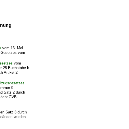
dnung
s
vom 16. Mai
s Gesetzes vom
esetzes
vom
er 25 Buchstabe b
 Artikel 2
llzugsgesetzes
Nummer 9
d Satz 2 durch
(SächsGVBl.
en Satz 3 durch
geändert worden