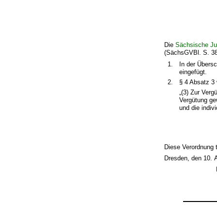
Die
Sächsische Ju
(SächsGVBl. S. 380
1.
In der Übersc
eingefügt.
2.
§ 4 Absatz 3 
„(3) Zur Verg
Vergütung gew
und die indivi
Diese Verordnung t
Dresden, den 10. A