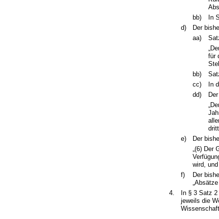
Abs
bb)
In 
d)
Der bishe
aa)
Sat
„De
für
Ste
bb)
Sat
cc)
In 
dd)
Der
„De
Jah
all
dri
e)
Der bishe
„(6) Der 
Verfügun
wird, un
f)
Der bishe
„Absätze 
4.
In § 3 Satz 2
jeweils die W
Wissenschaft,