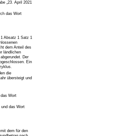
be „23. April 2021
rch das Wort
§ 1 Absatz 1 Satz 1
chlossenen
cht dem Anteil des
r ländlichen
 abgerundet. Der
abgeschlossen. Ein
zyklus.
den die
hr übersteigt und
 das Wort
t und das Wort
 mit dem für den
rundbetrag nach