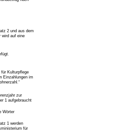
 Satz 2 und aus dem
 wird auf eine
fügt.
ür Kulturpflege
n Einzahlungen im
ohnerzahl.“
renzjahr zur
er 1 aufgebraucht
e Wörter
Satz 1 werden
sministerium für