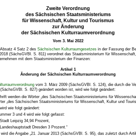
Zweite Verordnung
des Sächsischen Staatsministeriums
für Wissenschaft, Kultur und Tourismus
zur Änderung
der Sächsischen Kulturraumverordnung
Vom 3. Mai 2022
 Absatz 4 Satz 2 des
Sächsischen Kulturraumgesetzes
in der Fassung der 
018 (SächsGVBl. S. 811) verordnet das Staatsministerium für Wissenschaft,
ernehmen mit dem Staatsministerium der Finanzen:
Artikel 1
Änderung der Sächsischen Kulturraumverordnung
lturraumverordnung
vom 3. März 2009 (SächsGVBl. S. 124), die durch die V
SächsGVBl. S. 827) geändert worden ist, wird wie folgt geändert:
chrift werden die Wörter „des Sächsischen Staatsministeriums für Wissenscha
ter „des Sächsischen Staatsministeriums für Wissenschaft, Kultur und Touri
wird wie folgt geändert:
mmer 3 und 4 wird wie folgt gefasst:
 Stadt Leipzig 34,94 Prozent,
 Landeshauptstadt Dresden 3 Prozent.“
 wird die Angabe „21. Januar 2013 (SächsGVBl. S. 95), das zuletzt durch Arti