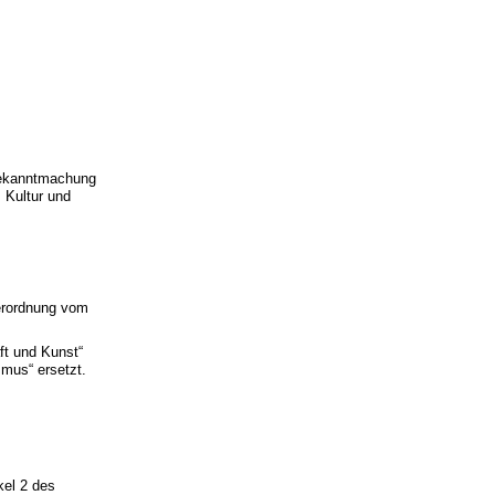
Bekanntmachung
 Kultur und
erordnung vom
ft und Kunst“
smus“ ersetzt.
kel 2 des