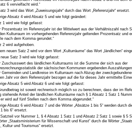
atz 6 vervielfacht wird.“
Satz 3 wird das Wort „Zuweisungsjahr“ durch das Wort „Referenzjahr“ ersetzt.
rige Absatz 4 wird Absatz 5 und wie folgt geändert:
z 1 wird wie folgt gefasst:
r Prozentsatz im Referenzjahr ist der Mittelwert aus der Verhältniszahl nach
 den Kulturraum im vorhergehenden Referenzjahr geltenden Prozentsatz und er
lle nach dem Komma gerundet.“
z 2 wird aufgehoben.
dem neuen Satz 2 wird vor dem Wort „Kulturräume“ das Wort „ländlichen“ einge
 neue Satz 3 wird wie folgt gefasst:
r Zuschusswert des ländlichen Kulturraums ist die Summe der sich aus der
resrechnungsstatistik der sächsischen Kommunen ergebenden Auszahlungen f
er Gemeinden und Landkreise im Kulturraum nach Abzug der zweckgebundene
tten Jahr vor dem Referenzjahr bezogen auf die für dieses Jahr ermittelte Einw
rige Absatz 5 wird Absatz 6 und wie folgt gefasst:
Grundbetrag ist soweit rechnerisch möglich so zu berechnen, dass der im Refe
g stehende Anteil der ländlichen Kulturräume nach § 1 Absatz 1 Satz 1 Numm
d er wird auf fünf Stellen nach dem Komma abgerundet.“
rige Absatz 6 wird Absatz 7 und die Wörter „Absätze 1 bis 5“ werden durch di
1 bis 6“ ersetzt.
 Satzteil vor Nummer 1, § 4 Absatz 1 Satz 1 und Absatz 2 Satz 1 sowie § 5 
örter „Staatsministerium für Wissenschaft und Kunst“ durch die Wörter „Staat
 Kultur und Tourismus“ ersetzt.