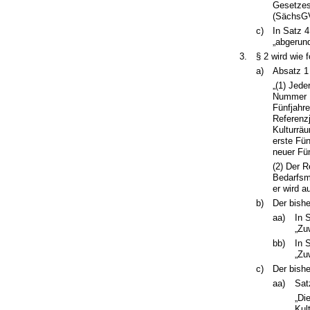
Gesetzes
(SächsGV
c)
In Satz 4
„abgerund
3.
§ 2 wird wie f
a)
Absatz 1 
„(1) Jede
Nummer 1
Fünfjahre
Referenz
Kulturrä
erste Fü
neuer Fü
(2) Der 
Bedarfsm
er wird a
b)
Der bishe
aa)
In 
„Zu
bb)
In 
„Zu
c)
Der bishe
aa)
Sat
„Di
Kul