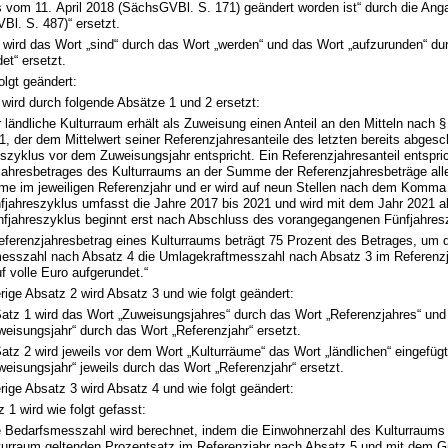
 vom 11. April 2018 (SächsGVBl. S. 171) geändert worden ist“ durch die Anga
Bl. S. 487)“ ersetzt.
 wird das Wort „sind“ durch das Wort „werden“ und das Wort „aufzurunden“ du
et“ ersetzt.
olgt geändert:
wird durch folgende Absätze 1 und 2 ersetzt:
r ländliche Kulturraum erhält als Zuweisung einen Anteil an den Mitteln nach 
, der dem Mittelwert seiner Referenzjahresanteile des letzten bereits abges
szyklus vor dem Zuweisungsjahr entspricht. Ein Referenzjahresanteil entspri
jahresbetrages des Kulturraums an der Summe der Referenzjahresbeträge alle
ume im jeweiligen Referenzjahr und er wird auf neun Stellen nach dem Komma
nfjahreszyklus umfasst die Jahre 2017 bis 2021 und wird mit dem Jahr 2021 
nfjahreszyklus beginnt erst nach Abschluss des vorangegangenen Fünfjahres
Referenzjahresbetrag eines Kulturraums beträgt 75 Prozent des Betrages, um 
esszahl nach Absatz 4 die Umlagekraftmesszahl nach Absatz 3 im Referenzja
uf volle Euro aufgerundet.“
rige Absatz 2 wird Absatz 3 und wie folgt geändert:
Satz 1 wird das Wort „Zuweisungsjahres“ durch das Wort „Referenzjahres“ und
weisungsjahr“ durch das Wort „Referenzjahr“ ersetzt.
Satz 2 wird jeweils vor dem Wort „Kulturräume“ das Wort „ländlichen“ eingefüg
weisungsjahr“ jeweils durch das Wort „Referenzjahr“ ersetzt.
rige Absatz 3 wird Absatz 4 und wie folgt geändert:
z 1 wird wie folgt gefasst:
e Bedarfsmesszahl wird berechnet, indem die Einwohnerzahl des Kulturraums
turraum geltenden Prozentsatz im Referenzjahr nach Absatz 5 und mit dem G