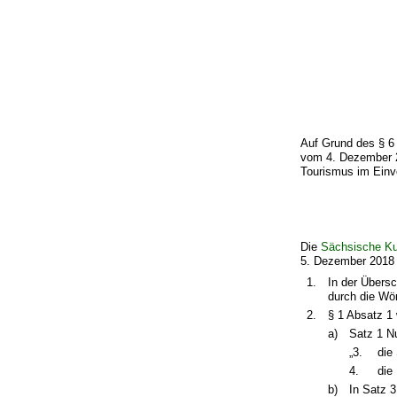
Auf Grund des § 6
vom 4. Dezember 2
Tourismus im Einv
Die
Sächsische Ku
5. Dezember 2018 (
1.
In der Übers
durch die Wör
2.
§ 1 Absatz 1 
a)
Satz 1 Nu
„3.
die
4.
die
b)
In Satz 3