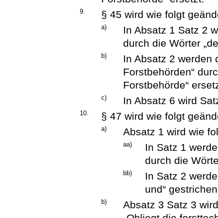
9.
§ 45 wird wie folgt geänd
a)
In Absatz 1 Satz 2 
durch die Wörter „de
b)
In Absatz 2 werden 
Forstbehörden“ durch
Forstbehörde“ ersetz
c)
In Absatz 6 wird Sat
10.
§ 47 wird wie folgt geänd
a)
Absatz 1 wird wie fo
aa)
In Satz 1 werde
durch die Wörte
bb)
In Satz 2 werde
und“ gestrichen
b)
Absatz 3 Satz 3 wird
„Obliegt die forstte