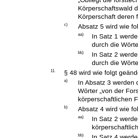
Körperschaftswald d
Körperschaft deren f
c)
Absatz 5 wird wie fo
aa)
In Satz 1 werde
durch die Wörte
bb)
In Satz 2 werde
durch die Wörte
11.
§ 48 wird wie folgt geänd
a)
In Absatz 3 werden 
Wörter „von der For
körperschaftlichen 
b)
Absatz 4 wird wie fo
aa)
In Satz 2 werde
körperschaftlic
bb)
In Satz 4 werde