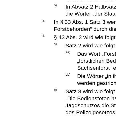
b)
In Absatz 2 Halbsat
die Wörter „der Staa
2.
In § 33 Abs. 1 Satz 3 we
Forstbehörden“ durch die
3.
§ 43 Abs. 3 wird wie folg
a)
Satz 2 wird wie folg
aa)
Das Wort „Fors
„forstlichen Be
Sachsenforst“ e
bb)
Die Wörter „in 
werden gestric
b)
Satz 3 wird wie folgt
„Die Bediensteten 
Jagdschutzes die St
des Polizeigesetzes