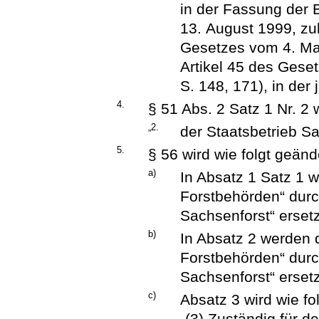
in der Fassung de
13. August 1999, zul
Gesetzes vom 4. Ma
Artikel 45 des Gese
S. 148, 171), in der
4.
§ 51 Abs. 2 Satz 1 Nr. 2 w
„2.
der Staatsbetrieb S
5.
§ 56 wird wie folgt geänd
a)
In Absatz 1 Satz 1 w
Forstbehörden“ durc
Sachsenforst“ ersetz
b)
In Absatz 2 werden d
Forstbehörden“ durc
Sachsenforst“ ersetz
c)
Absatz 3 wird wie fol
„(3) Zuständig für d