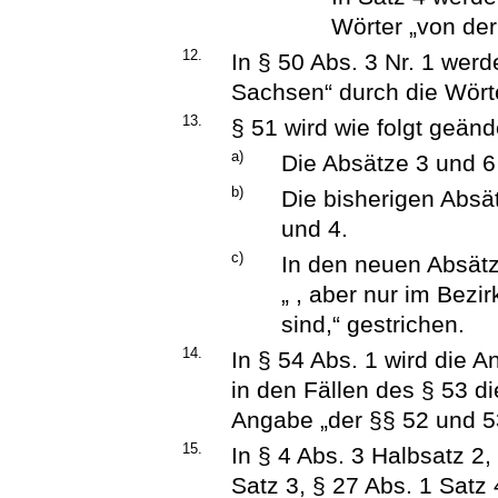
Wörter „von der
12.
In § 50 Abs. 3 Nr. 1 werd
Sachsen“ durch die Wörte
13.
§ 51 wird wie folgt geänd
a)
Die Absätze 3 und 
b)
Die bisherigen Absä
und 4.
c)
In den neuen Absätz
„ , aber nur im Bezi
sind,“ gestrichen.
14.
In § 54 Abs. 1 wird die 
in den Fällen des § 53 d
Angabe „der §§ 52 und 53
15.
In § 4 Abs. 3 Halbsatz 2,
Satz 3, § 27 Abs. 1 Satz 