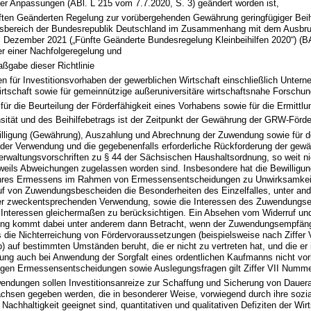
ter Anpassungen (ABl. L 215 vom 7.7.2020, S. 3) geändert worden ist,
ften Geänderten Regelung zur vorübergehenden Gewährung geringfügiger Beih
sbereich der Bundesrepublik Deutschland im Zusammenhang mit dem Ausbr
 Dezember 2021 („Fünfte Geänderte Bundesregelung Kleinbeihilfen 2020“) (
er einer Nachfolgeregelung und
ßgabe dieser Richtlinie
 für Investitionsvorhaben der gewerblichen Wirtschaft einschließlich Unter
rtschaft sowie für gemeinnützige außeruniversitäre wirtschaftsnahe Forschun
ür die Beurteilung der Förderfähigkeit eines Vorhabens sowie für die Ermittlu
ensität und des Beihilfebetrags ist der Zeitpunkt der Gewährung der GRW-Förd
illigung (Gewährung), Auszahlung und Abrechnung der Zuwendung sowie für 
 der Verwendung und die gegebenenfalls erforderliche Rückforderung der ge
Verwaltungsvorschriften zu § 44 der Sächsischen Haushaltsordnung, so weit nic
jeweils Abweichungen zugelassen worden sind. Insbesondere hat die Bewilligu
hres Ermessens im Rahmen von Ermessensentscheidungen zu Unwirksamke
uf von Zuwendungsbescheiden die Besonderheiten des Einzelfalles, unter an
er zweckentsprechenden Verwendung, sowie die Interessen des Zuwendungs
n Interessen gleichermaßen zu berücksichtigen. Ein Absehen vom Widerruf un
ng kommt dabei unter anderem dann Betracht, wenn der Zuwendungsempfäng
 die Nichterreichung von Fördervoraussetzungen (beispielsweise nach Ziffe
) auf bestimmten Umständen beruht, die er nicht zu vertreten hat, und die er 
lung auch bei Anwendung der Sorgfalt eines ordentlichen Kaufmanns nicht vo
igen Ermessensentscheidungen sowie Auslegungsfragen gilt Ziffer VII Numme
endungen sollen Investitionsanreize zur Schaffung und Sicherung von Dauera
achsen gegeben werden, die in besonderer Weise, vorwiegend durch ihre sozi
Nachhaltigkeit geeignet sind, quantitativen und qualitativen Defiziten der Wir