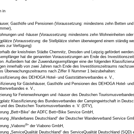
n in
user, Gasthöfe und Pensionen (Voraussetzung: mindestens zehn Betten und
immer),
ohnungen und -häuser (Voraussetzung: mindestens zehn Wohneinheiten oder 
plätze (Voraussetzung: die Stellplätze stehen überwiegend einem ständig w
eis zur Verfügung)
rhalb der kreisfreien Städte Chemnitz, Dresden und Leipzig gefördert werden
mpfänger hat die genannten Voraussetzungen am Ende des Investitionszei
n. Außerdem hat der Zuwendungsempfänger eine der folgenden Klassifizieru
ungen innerhalb von zwei Jahren nach Ende des Investitionszeitraums nachzu
es Überwachungszeitraums nach Ziffer II Nummer 1 beizubehalten:
assifizierung des DEHOGA Hotel- und Gaststättenverbandes e. V.,
ifizierung für Gästehäuser, Gasthöfe und Pensionen des DEHOGA Hotel- und
ttenverbandes e. V.,
izierung für Ferienwohnungen und -häuser des Deutschen Tourismusverbandes
platz Klassifizierung des Bundesverbandes der Campingwirtschaft in Deutsch
und des Deutschen Tourismusverbandes e. V. (DTV),
zierung „Bett+Bike“ der ADFC Bett+Bike Service GmbH,
zierung „Wanderbares Deutschland“ der Deutscher Wanderverband Service G
®
ierung „Viabono
“ der Viabono GmbH,
zierung „ServiceQualität Deutschland“ des ServiceQualität Deutschland (SQD) e