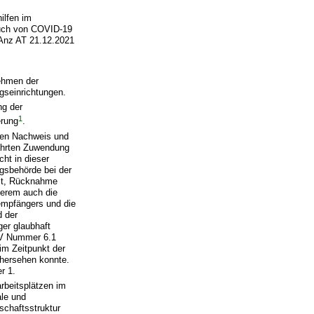
ilfen im
uch von COVID-19
BAnz AT 21.12.2021
nehmen der
gseinrichtungen.
ng der
1
erung
.
den Nachweis und
währten Zuwendung
ht in dieser
ngsbehörde bei der
it, Rücknahme
derem auch die
empfängers und die
d der
er glaubhaft
r V Nummer 6.1
im Zeitpunkt der
rhersehen konnte.
r 1.
rbeitsplätzen im
ale und
tschaftsstruktur