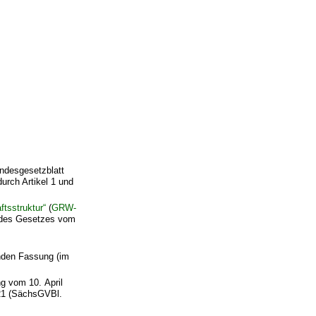
undesgesetzblatt
durch Artikel 1 und
tsstruktur“
(
GRW-
1 des Gesetzes vom
enden Fassung (im
g vom 10. April
021 (SächsGVBl.