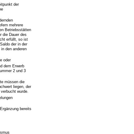
itpunkt der
ne
rdernden
ofern mehrere
en Betriebsstätten
r die Dauer des
t erfüllt, so ist
Saldo der in der
 in den anderen
e oder
d dem Erwerb
I Nummer 2 und 3
tte müssen die
hwert liegen, der
 verbucht wurde.
elungen
 Ergänzung bereits
rismus