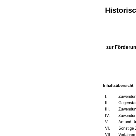
Historis
zur Förderun
Inhaltsübersicht
I.
Zuwendun
II.
Gegensta
III.
Zuwendun
IV.
Zuwendun
V.
Art und 
VI.
Sonstige
VII.
Verfahren