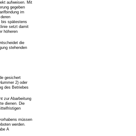
ekt aufweisen. Mit
ierung gegeben
arifbindung im
 deren
 bis spätestens
linie setzt damit
er höheren
ntscheidet die
ügung stehenden
de gesichert
(Nummer 2) oder
ng des Betriebes
ht zur Abarbeitung
te dienen. Die
telfristigen
svorhabens müssen
geboten werden.
abe A