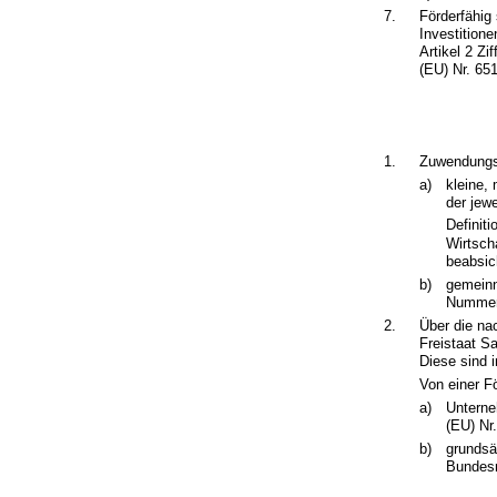
7.
Förderfähig
Investition
Artikel 2 Zi
(EU) Nr. 651
1.
Zuwendungs
a)
kleine,
der jew
Definit
Wirtsch
beabsic
b)
gemeinn
Nummer 
2.
Über die na
Freistaat S
Diese sind i
Von einer F
a)
Unterne
(EU) Nr
b)
grundsä
Bundesr