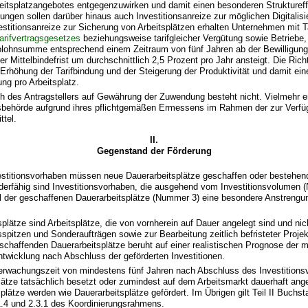
eitsplatzangebotes entgegenzuwirken und damit einen besonderen Struktureff
ngen sollen darüber hinaus auch Investitionsanreize zur möglichen Digitalis
estitionsanreize zur Sicherung von Arbeitsplätzen erhalten Unternehmen mit T
arifvertragsgesetzes
beziehungsweise tarifgleicher Vergütung sowie Betriebe,
olohnsumme entsprechend einem Zeitraum von fünf Jahren ab der Bewilligung
 Mittelbindefrist um durchschnittlich 2,5 Prozent pro Jahr ansteigt. Die Richt
 Erhöhung der Tarifbindung und der Steigerung der Produktivität und damit ein
ng pro Arbeitsplatz.
h des Antragstellers auf Gewährung der Zuwendung besteht nicht. Vielmehr e
sbehörde aufgrund ihres pflichtgemäßen Ermessens im Rahmen der zur Verf
ttel.
II.
Gegenstand der Förderung
estitionsvorhaben müssen neue Dauerarbeitsplätze geschaffen oder bestehen
derfähig sind Investitionsvorhaben, die ausgehend vom Investitionsvolumen 
l der geschaffenen Dauerarbeitsplätze (Nummer 3) eine besondere Anstrengu
plätze sind Arbeitsplätze, die von vornherein auf Dauer angelegt sind und nic
spitzen und Sonderaufträgen sowie zur Bearbeitung zeitlich befristeter Projek
schaffenden Dauerarbeitsplätze beruht auf einer realistischen Prognose der mit
twicklung nach Abschluss der geförderten Investitionen.
erwachungszeit von mindestens fünf Jahren nach Abschluss des Investition
plätze tatsächlich besetzt oder zumindest auf dem Arbeitsmarkt dauerhaft an
lätze werden wie Dauerarbeitsplätze gefördert. Im Übrigen gilt Teil II Buchst
4 und 2.3.1 des Koordinierungsrahmens.