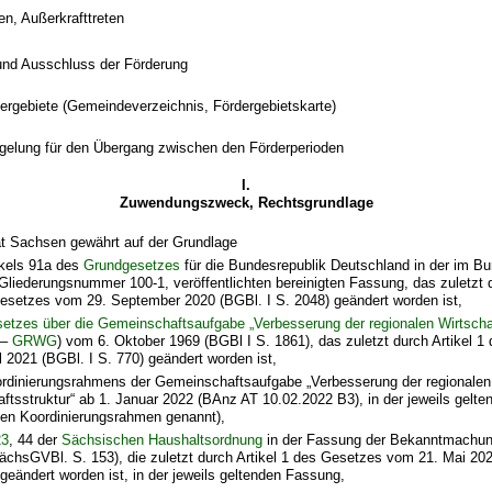
ten, Außerkrafttreten
nd Ausschluss der Förderung
dergebiete (Gemeindeverzeichnis, Fördergebietskarte)
egelung für den Übergang zwischen den Förderperioden
I.
Zuwendungszweck, Rechtsgrundlage
at Sachsen gewährt auf der Grundlage
ikels 91a des
Grundgesetzes
für die Bundesrepublik Deutschland in der im B
, Gliederungsnummer 100-1, veröffentlichten bereinigten Fassung, das zuletzt 
esetzes vom 29. September 2020 (BGBl. I S. 2048) geändert worden ist,
etzes über die Gemeinschaftsaufgabe „Verbesserung der regionalen Wirtschaf
–
GRWG
) vom 6. Oktober 1969 (BGBl I S. 1861), das zuletzt durch Artikel 
l 2021 (BGBl. I S. 770) geändert worden ist,
rdinierungsrahmens der Gemeinschaftsaufgabe „Verbesserung der regionalen
aftsstruktur“ ab 1. Januar 2022 (BAnz AT 10.02.2022 B3), in der jeweils gelt
en Koordinierungsrahmen genannt),
23
, 44 der
Sächsischen Haushaltsordnung
in der Fassung der Bekanntmachun
ächsGVBl. S. 153), die zuletzt durch Artikel 1 des Gesetzes vom 21. Mai 2
 geändert worden ist, in der jeweils geltenden Fassung,