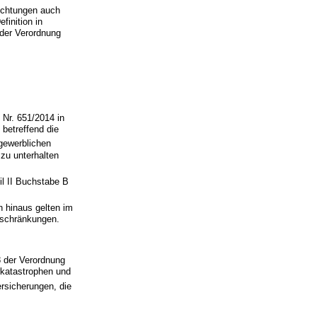
richtungen auch
inition in
 der Verordnung
 Nr. 651/2014 in
betreffend die
gewerblichen
 zu unterhalten
l II Buchstabe B
 hinaus gelten im
nschränkungen.
8 der Verordnung
rkatastrophen und
rsicherungen, die