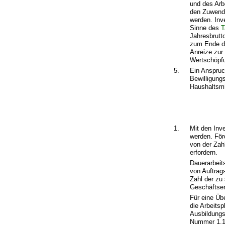
und des Arb
den Zuwendu
werden. Inv
Sinne des
T
Jahresbrutt
zum Ende der
Anreize zur
Wertschöpfu
5.
Ein Anspruc
Bewilligung
Haushaltsmi
1.
Mit den Inv
werden. För
von der Zah
erfordern.
Dauerarbeits
von Auftrags
Zahl der zu 
Geschäftsen
Für eine Üb
die Arbeits
Ausbildungsp
Nummer 1.1.