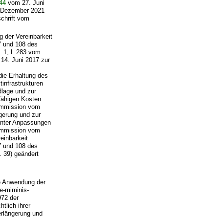
44
vom 27. Juni
6. Dezember 2021
schrift vom
 der Vereinbarkeit
7 und 108 des
. 1, L 283 vom
14. Juni 2017 zur
die Erhaltung des
tinfrastrukturen
dlage und zur
fähigen Kosten
Kommission vom
ngerung und zur
vanter Anpassungen
Kommission vom
einbarkeit
7 und 108 des
. 39) geändert
e Anwendung der
e-miminis-
972 der
tlich ihrer
erlängerung und