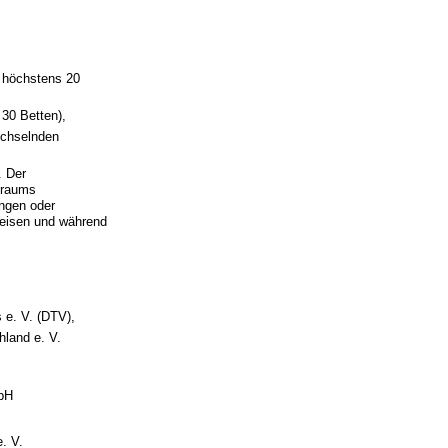
 höchstens 20
30 Betten),
echselnden
. Der
traums
ngen oder
weisen und während
 e. V. (DTV),
land e. V.
mbH
. V.