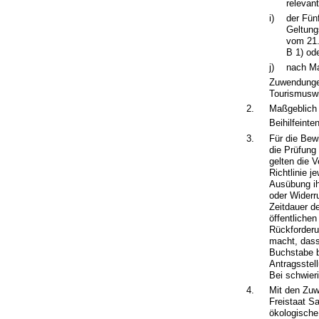
relevan
i)
der Fün
Geltung
vom 21.
B 1) od
j)
nach Ma
Zuwendungen
Tourismuswi
2.
Maßgeblich f
Beihilfeint
3.
Für die Bew
die Prüfung
gelten die 
Richtlinie 
Ausübung i
oder Widerr
Zeitdauer d
öffentliche
Rückforderu
macht, dass
Buchstabe b
Antragsstel
Bei schwier
4.
Mit den Zuw
Freistaat S
ökologische 