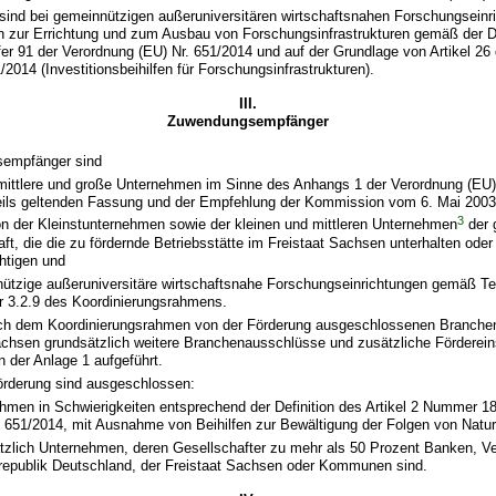
 sind bei gemeinnützigen außeruniversitären wirtschaftsnahen Forschungsein
en zur Errichtung und zum Ausbau von Forschungsinfrastrukturen gemäß der Def
ffer 91 der Verordnung (EU) Nr. 651/2014 und auf der Grundlage von Artikel 26
/2014 (Investitionsbeihilfen für Forschungsinfrastrukturen).
III.
Zuwendungsempfänger
empfänger sind
 mittlere und große Unternehmen im Sinne des Anhangs 1 der Verordnung (EU)
eils geltenden Fassung und der Empfehlung der Kommission vom 6. Mai 2003 
3
ion der Kleinstunternehmen sowie der kleinen und mittleren Unternehmen
der 
aft, die die zu fördernde Betriebsstätte im Freistaat Sachsen unterhalten oder
htigen und
ützige außeruniversitäre wirtschaftsnahe Forschungseinrichtungen gemäß Tei
3.2.9 des Koordinierungsrahmens.
ch dem Koordinierungsrahmen von der Förderung ausgeschlossenen Branchen
achsen grundsätzlich weitere Branchenausschlüsse und zusätzliche Förderei
n der Anlage 1 aufgeführt.
örderung sind ausgeschlossen:
hmen in Schwierigkeiten entsprechend der Definition des Artikel 2 Nummer 1
. 651/2014, mit Ausnahme von Beihilfen zur Bewältigung der Folgen von Natu
tzlich Unternehmen, deren Gesellschafter zu mehr als 50 Prozent Banken, Ve
epublik Deutschland, der Freistaat Sachsen oder Kommunen sind.