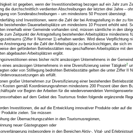
ähigkeit ist gegeben, wenn der Investitionsbetrag bezogen auf ein Jahr zum Ze
ng die durchschnittlich verdienten Abschreibungen der letzten drei Jahre – oh
igung von Sonderabschreibungen – um mindestens 50 Prozent übersteigt.
rderfähig sind Investitionen, wenn die Zahl der bei Antragstellung in der zu fö
tte bestehenden Dauerarbeitsplätze um mindestens 10 Prozent erhöht wird. S
tten innerhalb einer Gemeinde vorhanden sind, müssen sämtliche in den übrig
e zum Zeitpunkt der Antragstellung bestehenden Arbeitsplätze mindestens fü
zeitraums (Ziffer II Nummer 1) erhalten werden. Wird diese Verpflichtung nich
e Anstrengung nur die Zahl der Arbeitsplätze zu berücksichtigen, die sich im 
eise den geförderten Betriebsstätten neu geschaffenen Arbeitsplätze mit den
ten abgebauten Arbeitsplätzen ergibt.
ungsinvestitionen eines bisher nicht ansässigen Unternehmens in der Gemeind
2
n eines ansässigen Unternehmens in eine Diversifizierung seiner Tätigkeit
un
elegten oder von Stilllegung bedrohten Betriebsstätte gelten die unter Ziffer I
ördervoraussetzungen als erfüllt.
tionen großer Unternehmen zur Diversifizierung einer bestehenden Betriebsstä
en Kosten gemäß Koordinierungsrahmen mindestens 200 Prozent über dem Buc
häftsjahr vor Beginn der Arbeiten für die wiederverwendeten Vermögenswerte
tionsvorhaben auf dem Gebiet des Tourismus finden folgende ergänzende Reg
:
rden Investitionen, die auf die Entwicklung innovativer Produkte oder auf die
 Produkte zielen. Sie müssen
öhung der Übernachtungszahlen in den Tourismusregionen,
innung neuer Gästegruppen oder
sonverlängerung insbesondere in den Bereichen Aktiv-, Vital- und Erlebnistou