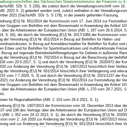
waltungsvorschriften des Sächsischen Staatsministeriums der Finanzen zu § 
ächsABl. SDr. S. S 226), die zuletzt durch die Verwaltungsvorschrift vom 1
Bl. 2022 S. 2) geändert worden sind, zuletzt enthalten in der Verwaltungsvor
mber 2021 (SächsABl. SDr. S. S 178), in der jeweils geltenden Fassung,
ordnung (EU) Nr. 651/2014 der Kommission vom 17. Juni 2014 zur Feststellung
ter Gruppen von Beihilfen mit dem Binnenmarkt in Anwendung der Artikel 10
s über die Arbeitsweise der Europäischen Union (ABl. L 187 vom 26.6.2014, S
14, S. 65), die durch die Verordnung (EU) Nr. 2017/1084 der Kommission vom 
g der Verordnung (EU) Nr. 651/2014 in Bezug auf Beihilfen für Hafen- und
eninfrastrukturen, in Bezug auf Anmeldeschwellen für Beihilfen für Kultur und 
len Erbes und für Beihilfen für Sportinfrastrukturen und multifunktionale Freizei
n Bezug auf regionale Betriebsbeihilferegelungen für Gebiete in äußerster Ran
g der Verordnung (EU) Nr. 702/2014 in Bezug auf die Berechnung der beihilfe
 156 vom 20.6.2017, S. 1) und durch die Verordnung (EU) Nr. 2020/972 der 
 2020 zur Änderung der Verordnung (EU) Nr. 1407/2013 hinsichtlich ihrer Verlä
g der Verordnung (EU) Nr. 651/2014 hinsichtlich ihrer Verlängerung und rele
 215 vom 7.7.2020, S. 3) und durch die Verordnung (EU) Nr. 2021/1237 der 
i 2021 zur Änderung der Verordnung (EU) Nr. 651/2014 zur Feststellung der Ver
ter Gruppen von Beihilfen mit dem Binnenmarkt in Anwendung der Artikel 10
s über die Arbeitsweise der Europäischen Union (ABl. L 270 vom 29.7.2021, S
st,
linien für Regionalbeihilfen (ABl. C 153 vom 29.4.2021, S. 1),
ordnung (EU) Nr. 1407/2013 der Kommission vom 18. Dezember 2013 über di
 107 und 108 des Vertrags über die Arbeitsweise der Europäischen Union auf D
en (ABl. L 352 vom 24.12.2013, S. 1), die durch die Verordnung (EU) Nr. 2020/
ion vom 2. Juli 2020 zur Änderung der Verordnung (EU) Nr. 1407/2013 hinsich
erung und zur Änderung der Verordnung (EU) Nr. 651/2014 hinsichtlich ihrer V