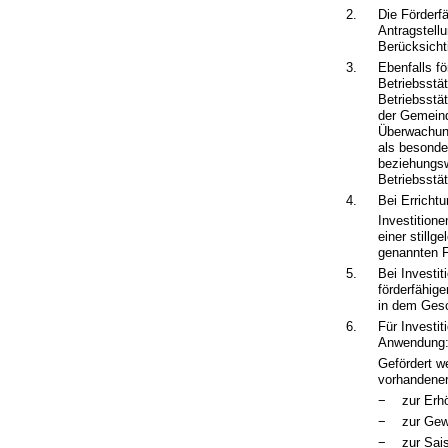
2.
Die Förderf
Antragstellu
Berücksicht
3.
Ebenfalls fö
Betriebsstä
Betriebsstä
der Gemeind
Überwachungs
als besonder
beziehungsw
Betriebsstät
4.
Bei Erricht
Investitione
einer stillg
genannten F
5.
Bei Investi
förderfähig
in dem Gesc
6.
Für Investi
Anwendung
Gefördert we
vorhandener
−
zur Erh
−
zur Gew
−
zur Sai