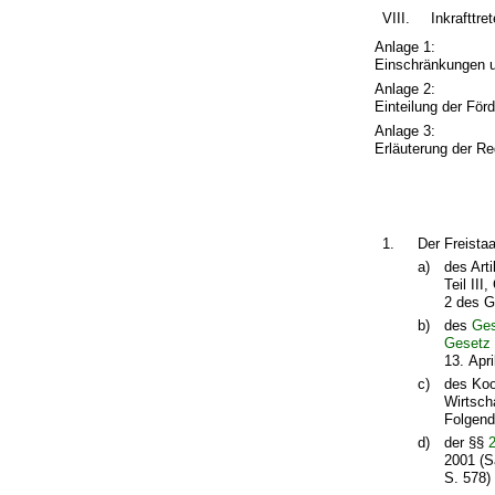
VIII.
Inkrafttre
Anlage 1:
Einschränkungen u
Anlage 2:
Einteilung der För
Anlage 3:
Erläuterung der R
1.
Der Freista
a)
des Art
Teil III
2 des G
b)
des
Ges
Gesetz
13. Apri
c)
des Koo
Wirtsch
Folgend
d)
der §§
2001 (S
S. 578)