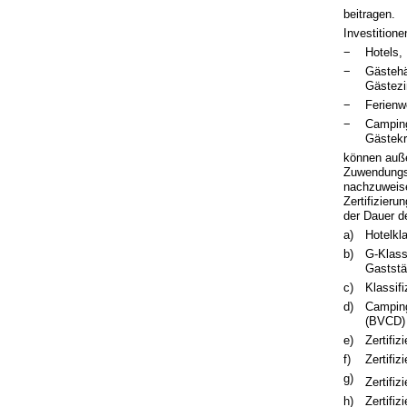
beitragen.
Investitione
−
Hotels,
−
Gästehä
Gästez
−
Ferienw
−
Camping
Gästekr
können auße
Zuwendungse
nachzuweise
Zertifizier
der Dauer d
a)
Hotelkl
b)
G-Klass
Gaststä
c)
Klassif
d)
Camping
(BVCD) 
e)
Zertifi
f)
Zertifi
g)
Zertifiz
h)
Zertifi