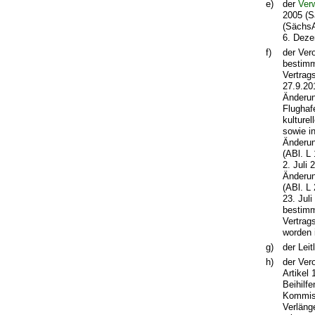
e)
der
Ver
2005 (S
(SächsA
6. Deze
f)
der Ver
bestimm
Vertrag
27.9.20
Änderun
Flughaf
kulturel
sowie i
Änderun
(ABl. L
2. Juli
Änderun
(ABl. L
23. Jul
bestimm
Vertrag
worden i
g)
der Leit
h)
der Ver
Artikel
Beihilf
Kommiss
Verläng