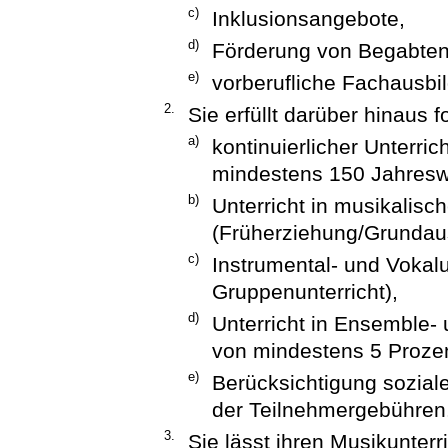
c)
Inklusionsangebote,
d)
Förderung von Begabte
e)
vorberufliche Fachausbi
2.
Sie erfüllt darüber hinaus
a)
kontinuierlicher Unterr
mindestens 150 Jahres
b)
Unterricht in musikalis
(Früherziehung/Grundau
c)
Instrumental- und Vokalun
Gruppenunterricht),
d)
Unterricht in Ensemble
von mindestens 5 Prozen
e)
Berücksichtigung sozial
der Teilnehmergebühren
3.
Sie lässt ihren Musikunterri