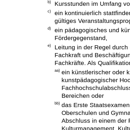
b)
Kursstunden im Umfang vo
c)
ein kontinuierlich stattfin
gültiges Veranstaltungspr
d)
ein pädagogisches und kün
Fördergegenstand,
e)
Leitung in der Regel durch e
Fachkraft und Beschäftigung
Fachkräfte. Als Qualifikation
aa)
ein künstlerischer oder 
kunstpädagogischer Hoc
Fachhochschulabschluss
Bereichen oder
bb)
das Erste Staatsexamen
Oberschulen und Gymna
Abschluss in einem der 
Kulturmanagement, Kult