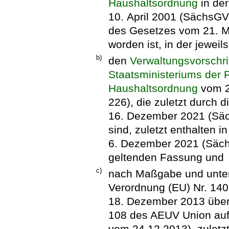
Haushaltsordnung
in de
10. April 2001 (SächsGVBl
des Gesetzes vom 21. M
worden ist, in der jewei
b)
den
Verwaltungsvorschr
Staatsministeriums der 
Haushaltsordnung
vom 2
226), die zuletzt durch 
16. Dezember 2021 (Säc
sind, zuletzt enthalten i
6. Dezember 2021 (SächsA
geltenden Fassung und
c)
nach Maßgabe und unter
Verordnung (EU) Nr. 14
18. Dezember 2013 über
108 des AEUV Union auf 
vom 24.12.2013), zuletz