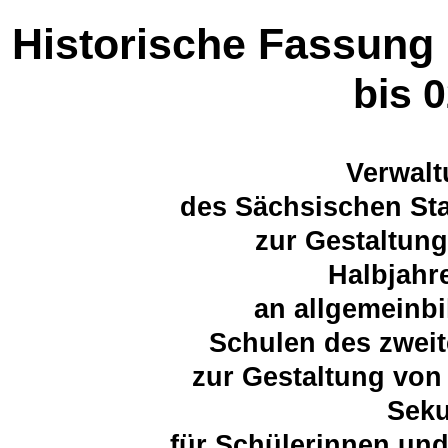
Historische Fassung
bis 
Verwalt
des Sächsischen Sta
zur Gestaltun
Halbjahr
an allgemeinb
Schulen des zwei
zur Gestaltung von
Seku
für Schülerinnen un