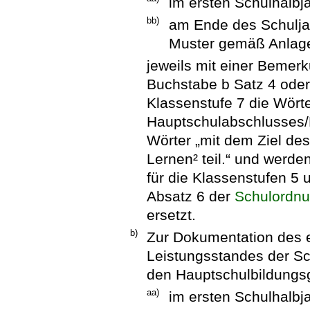
im ersten Schulhalb
bb)
am Ende des Schulja
Muster gemäß Anlag
jeweils mit einer Bemer
Buchstabe b Satz 4 ode
Klassenstufe 7 die Wörte
Hauptschulabschlusses/R
Wörter „mit dem Ziel de
Lernen² teil.“ und werden
für die Klassenstufen 5 
Absatz 6 der
Schulordnu
ersetzt.
b)
Zur Dokumentation des e
Leistungsstandes der Sch
den Hauptschulbildungs
aa)
im ersten Schulhalb