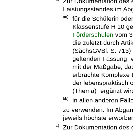
Zur Dokumentation des e
Leistungsstandes im Abg
aa)
für die Schülerin ode
Klassenstufe H 10 g
Förderschulen
vom 3.
die zuletzt durch Art
(SächsGVBl. S. 713) g
geltenden Fassung, 
mit der Maßgabe, da
erbrachte Komplexe 
der lebenspraktisch 
(Thema)“ ergänzt wir
bb)
in allen anderen Fäl
zu verwenden. Im Abgang
jeweils höchste erworb
c)
Zur Dokumentation des e