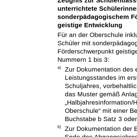
Zeugnis zur Schulentlass
unterrichtete Schülerinn
sonderpädagogischem Fö
geistige Entwicklung
Für an der Oberschule inkl
Schüler mit sonderpädago
Förderschwerpunkt geistig
Nummern 1 bis 3:
a)
Zur Dokumentation des e
Leistungsstandes im er
Schuljahres, vorbehaltli
das Muster gemäß Anlag
„Halbjahresinformation/
Oberschule“ mit einer B
Buchstabe b Satz 3 ode
b)
Zur Dokumentation der Er
Ende des Abgangsjahres