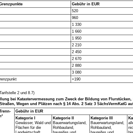
 Grenzpunkte
Gebühr in EUR
520
960
1 330
1 660
1 950
2 210
2 450
2 670
2 880
3 080
Grenzpunkt
+190
arifstelle 2 und 8.7)
ellung bei Katastervermessung zum Zweck der Bildung von Flurstücken
n Straßen, Wegen und Plätzen nach § 14 Abs. 2 Satz 3 SächsVermKatG au
Trenn­
Gebühr in EUR
m²
Kategorie I
Kategorie II
Kategorie III
Ka
Gewässer, Wald und
Bau­erwartungs­land,
Bau­erwartungs­land,
al
Flächen für die
Rohbau­land,
Rohbau­land,
ni
Land­wirt­schaft
baureifes und
baureifes und
bis