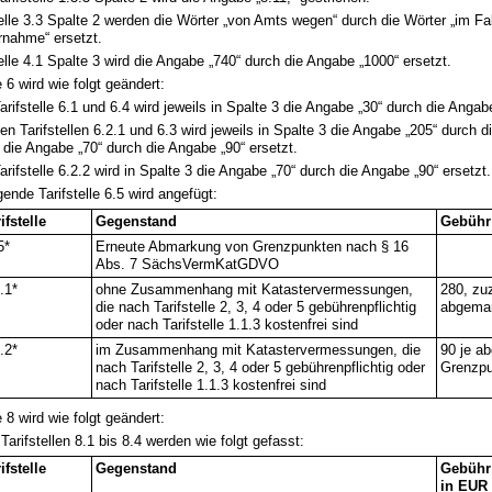
telle 3.3 Spalte 2 werden die Wörter „von Amts wegen“ durch die Wörter „im Fal
rnahme“ ersetzt.
telle 4.1 Spalte 3 wird die Angabe „740“ durch die Angabe „1000“ ersetzt.
e 6 wird wie folgt geändert:
Tarifstelle 6.1 und 6.4 wird jeweils in Spalte 3 die Angabe „30“ durch die Angabe
den Tarifstellen 6.2.1 und 6.3 wird jeweils in Spalte 3 die Angabe „205“ durch 
 die Angabe „70“ durch die Angabe „90“ ersetzt.
Tarifstelle 6.2.2 wird in Spalte 3 die Angabe „70“ durch die Angabe „90“ ersetzt.
gende Tarifstelle 6.5 wird angefügt:
ifstelle
Gegenstand
Gebühr
5*
Erneute Abmarkung von Grenzpunkten nach § 16
Abs. 7 SächsVermKatGDVO
.1*
ohne Zusammenhang mit Katastervermessungen,
280, zuz
die nach Tarifstelle 2, 3, 4 oder 5 gebührenpflichtig
abgemar
oder nach Tarifstelle 1.1.3 kostenfrei sind
.2*
im Zusammenhang mit Katastervermessungen, die
90 je a
nach Tarifstelle 2, 3, 4 oder 5 gebührenpflichtig oder
Grenzpu
nach Tarifstelle 1.1.3 kostenfrei sind
e 8 wird wie folgt geändert:
 Tarifstellen 8.1 bis 8.4 werden wie folgt gefasst:
ifstelle
Gegenstand
Gebühr
in EUR