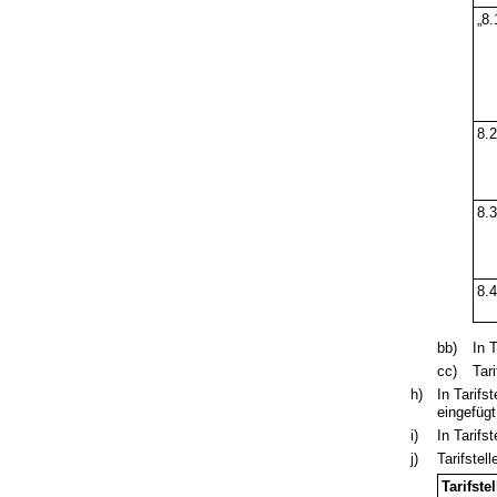
„8.
8.2
8.
8.4
bb)
In 
cc)
Tar
h)
In Tarifs
eingefügt
i)
In Tarifs
j)
Tarifstell
Tarifstel