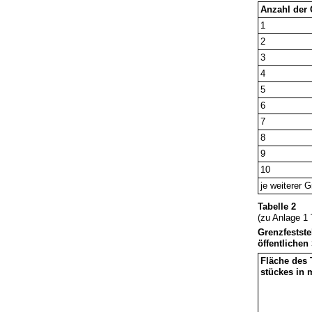
Anzahl der
1
2
3
4
5
6
7
8
9
10
je weiterer 
Tabelle 2
(zu Anlage 1 T
Grenzfestst
öffentliche
Fläche des 
stückes in 