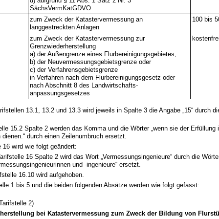
d) aufgrund § 11 Abs. 1 Satz 2 Nr. 3
SächsVermKatGDVO
zum Zweck der Katastervermessung an
100 bis 
langgestreckten Anlagen
zum Zweck der Katastervermessung zur
kostenfrei
Grenzwiederherstellung
a) der Außengrenze eines Flurbereinigungsgebietes,
b) der Neuvermessungs­gebietsgrenze oder
c) der Verfahrensgebietsgrenze
in Verfahren nach dem Flurbereinigungsgesetz oder
nach Abschnitt 8 des Landwirtschafts­
anpassungsgesetzes
rifstellen 13.1, 13.2 und 13.3 wird jeweils in Spalte 3 die Angabe „15“ durch d
telle 15.2 Spalte 2 werden das Komma und die Wörter „wenn sie der Erfüllung i
 dienen.“ durch einen Zeilenumbruch ersetzt.
le 16 wird wie folgt geändert:
Tarifstelle 16 Spalte 2 wird das Wort „Vermessungsingenieure“ durch die Wörte
rmessungsingenieurinnen und -ingenieure“ ersetzt.
ifstelle 16.10 wird aufgehoben.
lle 1 bis 5 und die beiden folgenden Absätze werden wie folgt gefasst:
arifstelle 2)
herstellung bei Katastervermessung zum Zweck der Bildung von Flurst