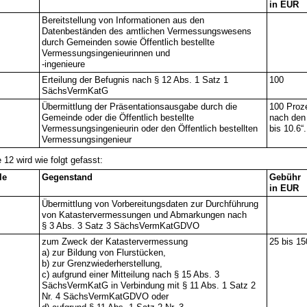
in EUR
Bereitstellung von Informationen aus den
Datenbeständen des amtlichen Vermessungswesens
durch Gemeinden sowie Öffentlich bestellte
Vermessungsingenieurinnen und
-ingenieure
Erteilung der Befugnis nach § 12 Abs. 1 Satz 1
100
SächsVermKatG
Übermittlung der Präsentationsausgabe durch die
100 Proz
Gemeinde oder die Öffentlich bestellte
nach den 
Vermessungsingenieurin oder den Öffentlich bestellten
bis 10.6“.
Vermessungsingenieur
e 12 wird wie folgt gefasst:
le
Gegenstand
Gebühr
in EUR
Übermittlung von Vorbereitungsdaten zur Durchführung
von Katastervermessungen und Abmarkungen nach
§ 3 Abs. 3 Satz 3 SächsVermKatGDVO
zum Zweck der Katastervermessung
25 bis 15
a) zur Bildung von Flurstücken,
b) zur Grenzwiederherstellung,
c) aufgrund einer Mitteilung nach § 15 Abs. 3
SächsVermKatG in Verbindung mit § 11 Abs. 1 Satz 2
Nr. 4 SächsVermKatGDVO oder