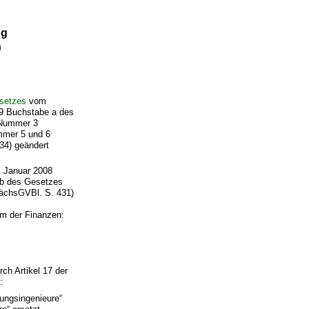
ng
n
setzes
vom
 9 Buchstabe a des
 Nummer 3
mmer 5 und 6
34) geändert
 Januar 2008
 b des Gesetzes
ächsGVBl. S. 431)
um der Finanzen:
ch Artikel 17 der
:
sungsingenieure“