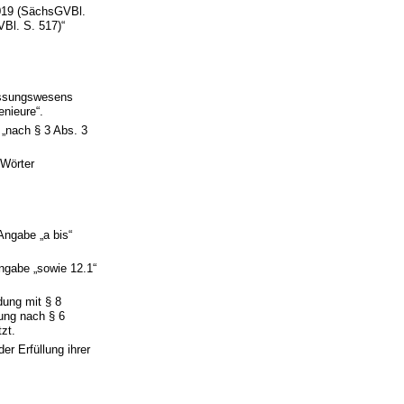
2019 (SächsGVBl.
VBl. S. 517)“
essungswesens
nieure“.
 „nach § 3 Abs. 3
 Wörter
Angabe „a bis“
ngabe „sowie 12.1“
dung mit § 8
ung nach § 6
zt.
er Erfüllung ihrer