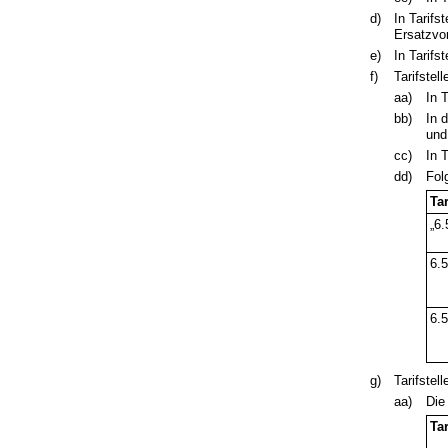
d)
In Tarifs
Ersatzvo
e)
In Tarifs
f)
Tarifstell
aa)
In 
bb)
In 
und
cc)
In 
dd)
Fol
Tar
„6.
6.5
6.5
g)
Tarifstell
aa)
Die
Tar