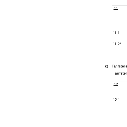
„11
11.1
11.2*
k)
Tarifstell
Tarifstel
„12
12.1