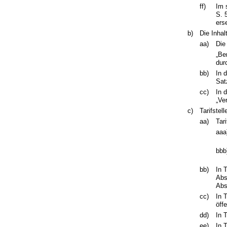
ff)
Im 
S. 
ers
b)
Die Inhal
aa)
Die
„Be
dur
bb)
In 
Sat
cc)
In 
„Ve
c)
Tarifstell
aa)
Tari
aaa
bbb
bb)
In 
Abs
Abs
cc)
In 
öff
dd)
In 
ee)
In 