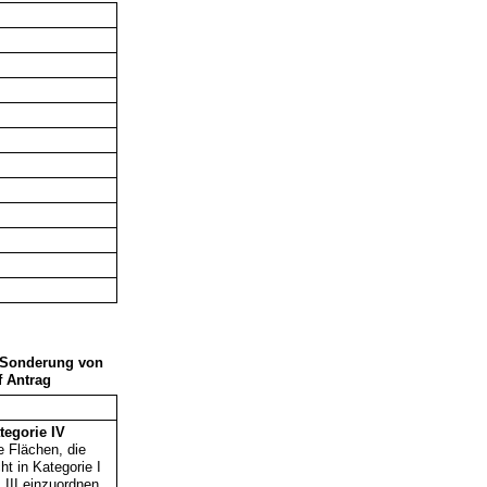
, Sonderung von
f Antrag
tegorie IV
le Flächen, die
cht in Kategorie I
 III einzu­ordnen