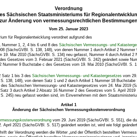
Verordnung
es Sächsischen Staatsministeriums für Regionalentwicklu
zur Änderung von vermessungsrechtlichen Bestimmunge
Vom 25. Januar 2023
ium für Regionalentwicklung verordnet aufgrund des
1 Nummer 1, 2, 4 bis 6 und 8 des
Sächsischen Vermessungs- und Katasterge
008 (SächsGVBl. S. 138, 148), von denen Nummer 1 durch Artikel 2 Nummer
 19. Mai 2010 (SächsGVBl. S. 134) neu gefasst, Nummer 4 durch Artikel 2
des Gesetzes vom 3. Februar 2021 (SächsGVBl. S. 242) geändert sowie Nu
l 2 Nummer 9 Buchstabe c des Gesetzes vom 19. Mai 2010 (SächsGVBl. S. 1
2 Satz 1 bis 3 des
Sächsischen Vermessungs- und Katastergesetzes
vom 29.
S. 138, 148), von denen Satz 1 und 2 durch Artikel 1 Nummer 18 Buchstabe
 des Sächsischen Vermessungs- und Katastergesetzes vom 24. Mai 2019 (S
 Satz 3 durch Artikel 2 Absatz 16 Nummer 2 des Gesetzes vom 5. April 2019
S. 245) neu gefasst worden sind, im Einvernehmen mit dem Staatsministeri
Artikel 1
Änderung der Sächsischen Vermessungskostenverordnung
ermessungskostenverordnung
vom 29. Juni 2019 (SächsGVBl. S. 551), die dur
 April 2021 (SächsGVBl. S. 517) geändert worden ist, wird wie folgt geändert
hrift der Verordnung werden die Wörter „und der Öffentlich bestellten Vermes