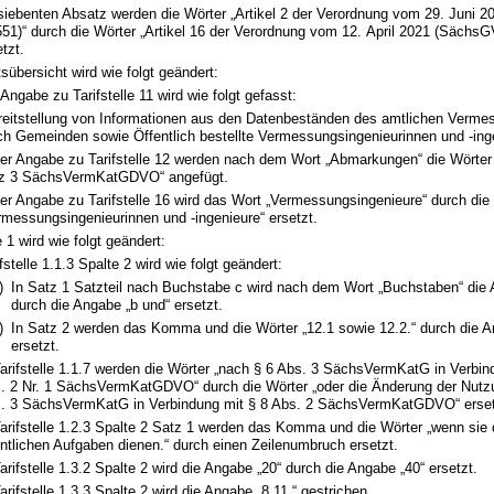
siebenten Absatz werden die Wörter „Artikel 2 der Verordnung vom 29. Juni 
551)“ durch die Wörter „Artikel 16 der Verordnung vom 12. April 2021 (SächsG
etzt.
tsübersicht wird wie folgt geändert:
 Angabe zu Tarifstelle 11 wird wie folgt gefasst:
reitstellung von Informationen aus den Datenbeständen des amtlichen Verm
ch Gemeinden sowie Öffentlich bestellte Vermessungsingenieurinnen und -inge
der Angabe zu Tarifstelle 12 werden nach dem Wort „Abmarkungen“ die Wörter
z 3 SächsVermKatGDVO“ angefügt.
der Angabe zu Tarifstelle 16 wird das Wort „Vermessungsingenieure“ durch die
rmessungsingenieurinnen und -ingenieure“ ersetzt.
e 1 wird wie folgt geändert:
fstelle 1.1.3 Spalte 2 wird wie folgt geändert:
)
In Satz 1 Satzteil nach Buchstabe c wird nach dem Wort „Buchstaben“ die 
durch die Angabe „b und“ ersetzt.
)
In Satz 2 werden das Komma und die Wörter „12.1 sowie 12.2.“ durch die A
ersetzt.
Tarifstelle 1.1.7 werden die Wörter „nach § 6 Abs. 3 SächsVermKatG in Verbin
. 2 Nr. 1 SächsVermKatGDVO“ durch die Wörter „oder die Änderung der Nutz
. 3 SächsVermKatG in Verbindung mit § 8 Abs. 2 SächsVermKatGDVO“ erset
Tarifstelle 1.2.3 Spalte 2 Satz 1 werden das Komma und die Wörter „wenn sie d
entlichen Aufgaben dienen.“ durch einen Zeilenumbruch ersetzt.
Tarifstelle 1.3.2 Spalte 2 wird die Angabe „20“ durch die Angabe „40“ ersetzt.
Tarifstelle 1.3.3 Spalte 2 wird die Angabe „8.11,“ gestrichen.