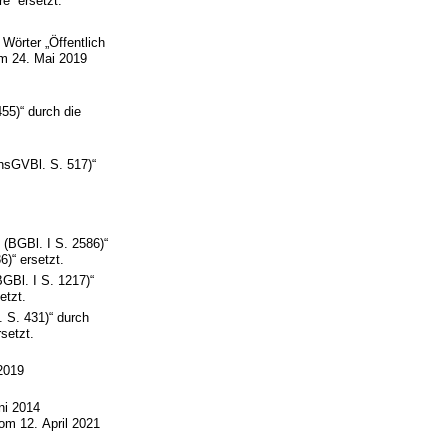
e“ ersetzt.
 Wörter „Öffentlich
om 24. Mai 2019
55)“ durch die
chsGVBl. S. 517)“
 (BGBl. I S. 2586)“
)“ ersetzt.
GBl. I S. 1217)“
etzt.
 S. 431)“ durch
setzt.
2019
ni 2014
vom 12. April 2021