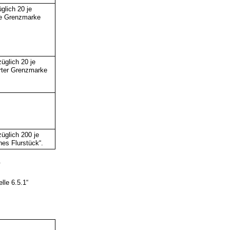
glich 20 je
te Grenzmarke
üglich 20 je
rter Grenzmarke
züglich 200 je
nes Flurstück“.
.
lle 6.5.1“