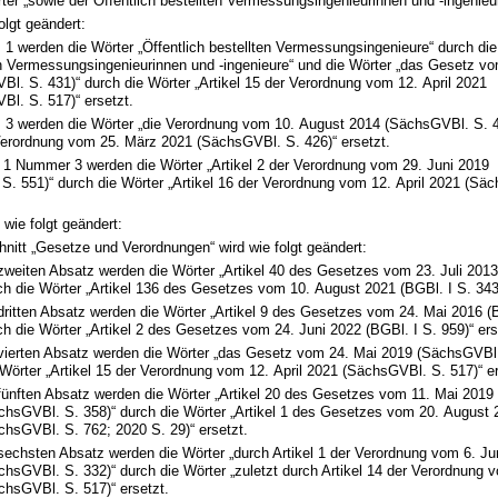
ter „sowie der Öffentlich bestellten Vermessungsingenieurinnen und -ingenieur
olgt geändert:
 1 werden die Wörter „Öffentlich bestellten Vermessungsingenieure“ durch die
en Vermessungsingenieurinnen und -ingenieure“ und die Wörter „das Gesetz v
l. S. 431)“ durch die Wörter „Artikel 15 der Verordnung vom 12. April 2021
Bl. S. 517)“ ersetzt.
z 3 werden die Wörter „die Verordnung vom 10. August 2014 (SächsGVBl. S. 4
Verordnung vom 25. März 2021 (SächsGVBl. S. 426)“ ersetzt.
z 1 Nummer 3 werden die Wörter „Artikel 2 der Verordnung vom 29. Juni 2019
. 551)“ durch die Wörter „Artikel 16 der Verordnung vom 12. April 2021 (Sä
 wie folgt geändert:
nitt „Gesetze und Verordnungen“ wird wie folgt geändert:
zweiten Absatz werden die Wörter „Artikel 40 des Gesetzes vom 23. Juli 2013
ch die Wörter „Artikel 136 des Gesetzes vom 10. August 2021 (BGBl. I S. 3436
dritten Absatz werden die Wörter „Artikel 9 des Gesetzes vom 24. Mai 2016 (B
ch die Wörter „Artikel 2 des Gesetzes vom 24. Juni 2022 (BGBl. I S. 959)“ ers
vierten Absatz werden die Wörter „das Gesetz vom 24. Mai 2019 (SächsGVBl.
 Wörter „Artikel 15 der Verordnung vom 12. April 2021 (SächsGVBl. S. 517)“ er
fünften Absatz werden die Wörter „Artikel 20 des Gesetzes vom 11. Mai 2019
chsGVBl. S. 358)“ durch die Wörter „Artikel 1 des Gesetzes vom 20. August 
chsGVBl. S. 762; 2020 S. 29)“ ersetzt.
sechsten Absatz werden die Wörter „durch Artikel 1 der Verordnung vom 6. Ju
chsGVBl. S. 332)“ durch die Wörter „zuletzt durch Artikel 14 der Verordnung 
chsGVBl. S. 517)“ ersetzt.