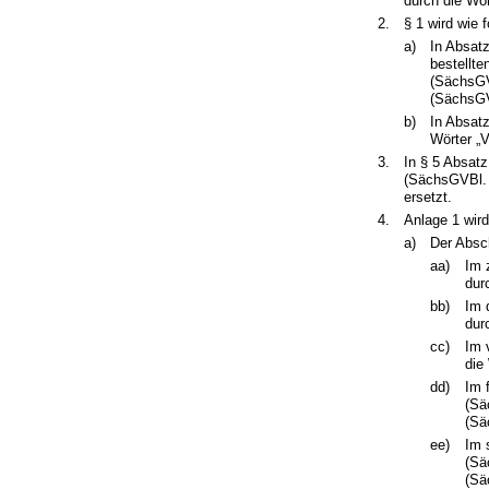
durch die Wör
2.
§ 1 wird wie f
a)
In Absatz
bestellt
(SächsGVB
(SächsGV
b)
In Absat
Wörter „
3.
In § 5 Absat
(SächsGVBl. S
ersetzt.
4.
Anlage 1 wird
a)
Der Absch
aa)
Im 
dur
bb)
Im 
dur
cc)
Im 
die
dd)
Im 
(Sä
(Sä
ee)
Im 
(Sä
(Sä