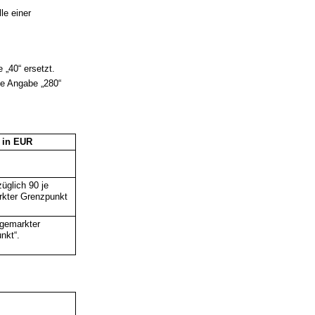
le einer
 „40“ ersetzt.
die Angabe „280“
 in EUR
üglich 90 je
kter Grenzpunkt
bgemarkter
nkt“.