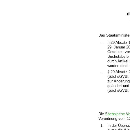
d
Das Staatsminister
–
§ 29 Absatz 
29. Januar 2
Gesetzes vom
Buchstabe b 
durch Artike
worden sind,
–
§ 29 Absatz 
(SächsGVBl. 
zur Änderung
geändert und
(SächsGVBl. 
Die
Sächsische V
Verordnung vom 12.
1.
In der Übersc