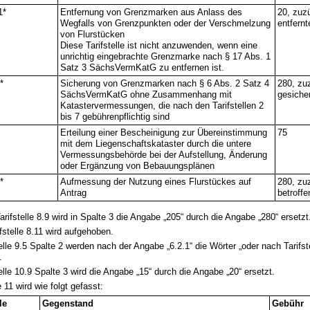
1*
Entfernung von Grenzmarken aus Anlass des
20, zuzü
Wegfalls von Grenzpunkten oder der Verschmelzung
entfern
von Flurstücken
Diese Tarifstelle ist nicht anzuwenden, wenn eine
unrichtig eingebrachte Grenzmarke nach § 17 Abs. 1
Satz 3 SächsVermKatG zu entfernen ist.
*
Sicherung von Grenzmarken nach § 6 Abs. 2 Satz 4
280, zuz
SächsVermKatG ohne Zusammenhang mit
gesiche
Katastervermessungen, die nach den Tarifstellen 2
bis 7 gebührenpflichtig sind
3
Erteilung einer Bescheinigung zur Übereinstimmung
75
mit dem Liegenschaftskataster durch die untere
Vermessungsbehörde bei der Aufstellung, Änderung
oder Ergänzung von Bebauungsplänen
*
Aufmessung der Nutzung eines Flurstückes auf
280, zu
Antrag
betroffe
Tarifstelle 8.9 wird in Spalte 3 die Angabe „205“ durch die Angabe „280“ ersetzt
ifstelle 8.11 wird aufgehoben.
telle 9.5 Spalte 2 werden nach der Angabe „6.2.1“ die Wörter „oder nach Tarifste
.
telle 10.9 Spalte 3 wird die Angabe „15“ durch die Angabe „20“ ersetzt.
e 11 wird wie folgt gefasst:
le
Gegenstand
Gebühr