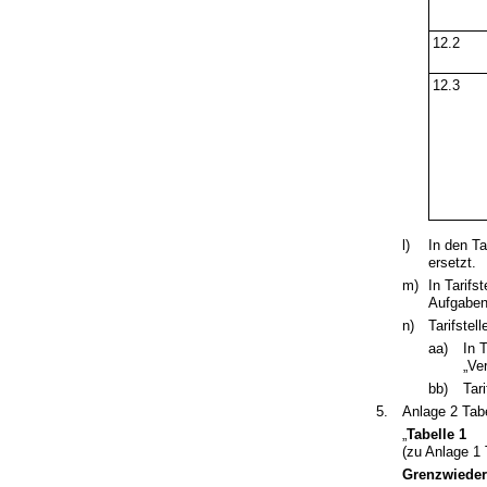
12.2
12.3
l)
In den Ta
ersetzt.
m)
In Tarifs
Aufgaben
n)
Tarifstel
aa)
In 
„Ve
bb)
Tar
5.
Anlage 2 Tabe
„
Tabelle 1
(zu Anlage 1 T
Grenzwieder