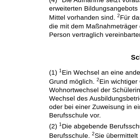
erweiterten Bildungsangebots
2
Mittel vorhanden sind.
Für da
die mit dem Maßnahmeträger o
Person vertraglich vereinbart
Sc
1
(1)
Ein Wechsel an eine ander
2
Grund möglich.
Ein wichtiger
Wohnortwechsel der Schülerin
Wechsel des Ausbildungsbetri
oder bei einer Zuweisung in e
Berufsschule vor.
1
(2)
Die abgebende Berufsschu
2
Berufsschule.
Sie übermittel