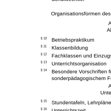
Organisationsformen des 
A
A
§ 10
Betriebspraktikum
§ 11
Klassenbildung
§ 12
Fachklassen und Einzug
§ 13
Unterrichtsorganisation
§ 14
Besondere Vorschriften f
sonderpädagogischem F
A
Unte
§ 15
Stundentafeln, Lehrplän
§ 16
Unterrichtszeit