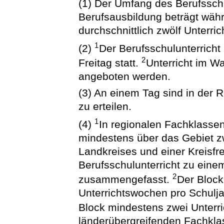
(1) Der Umfang des Berufsschu
Berufsausbildung beträgt wäh
durchschnittlich zwölf Unterri
1
(2)
Der Berufsschulunterricht 
2
Freitag statt.
Unterricht im 
angeboten werden.
(3) An einem Tag sind in der R
zu erteilen.
1
(4)
In regionalen Fachklassen
mindestens über das Gebiet z
Landkreises und einer Kreisfre
Berufsschulunterricht zu einem
2
zusammengefasst.
Der Block
Unterrichtswochen pro Schuljah
Block mindestens zwei Unterr
länderübergreifenden Fachklas