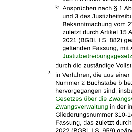
b)
Ansprüchen nach § 1 Ab
und 3 des Justizbeitrei
Bekanntmachung vom 27.
zuletzt durch Artikel 15
2021 (BGBl. I S. 882) geä
geltenden Fassung, mit 
Justizbeitreibungsgeset
durch die zuständige Voll
3.
in Verfahren, die aus eine
Nummer 2 Buchstabe b beze
hervorgegangen sind, insb
Gesetzes über die Zwangsv
Zwangsverwaltung
in der i
Gliederungsnummer 310-14, 
Fassung, das zuletzt durch
2022 (BGBl. I S. 959) geänd