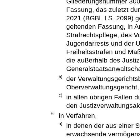
Gliederungsnummer 300-1
Fassung, das zuletzt dur
2021 (BGBl. I S. 2099) ge
geltenden Fassung, in A
Strafrechtspflege, des V
Jugendarrests und der U
Freiheitsstrafen und Ma
die außerhalb des Justiz
Generalstaatsanwaltscha
b)
der Verwaltungsgerichts
Oberverwaltungsgericht,
c)
in allen übrigen Fällen 
den Justizverwaltungsakt
6.
in Verfahren,
a)
in denen der aus einer S
erwachsende vermögensr