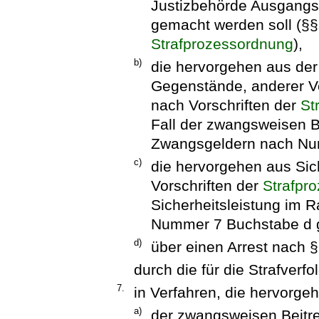
Justizbehörde Ausgangsb
gemacht werden soll (§§
Strafprozessordnung
),
b)
die hervorgehen aus de
Gegenstände, anderer V
nach Vorschriften der
St
Fall der zwangsweisen 
Zwangsgeldern nach Num
c)
die hervorgehen aus Sic
Vorschriften der
Strafpr
Sicherheitsleistung im 
Nummer 7 Buchstabe d g
d)
über einen Arrest nach 
durch die für die Strafverf
7.
in Verfahren, die hervorge
a)
der zwangsweisen Beitr