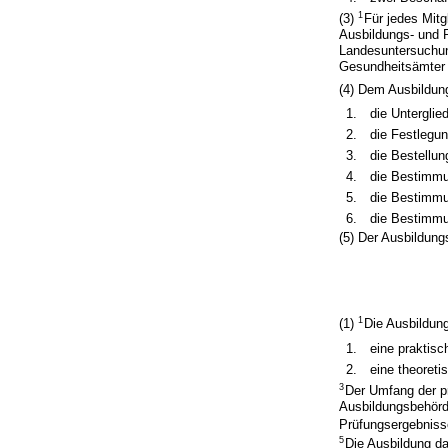
1
(3)
Für jedes Mitg
Ausbildungs- und 
Landesuntersuchun
Gesundheitsämter s
(4) Dem Ausbildun
1.
die Unterglie
2.
die Festlegu
3.
die Bestellun
4.
die Bestimmu
5.
die Bestimmu
6.
die Bestimmu
(5) Der Ausbildun
1
(1)
Die Ausbildung
1.
eine praktis
2.
eine theoret
3
Der Umfang der p
Ausbildungsbehörd
Prüfungsergebniss
5
Die Ausbildung da