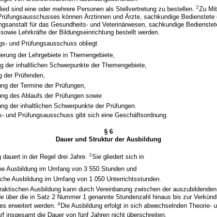
2
lied sind eine oder mehrere Personen als Stellvertretung zu bestellen.
Zu Mit
Prüfungsausschusses können Ärztinnen und Ärzte, sachkundige Bedienstete 
gsanstalt für das Gesundheits- und Veterinärwesen, sachkundige Bedienstet
owie Lehrkräfte der Bildungseinrichtung bestellt werden.
gs- und Prüfungsausschuss obliegt
derung der Lehrgebiete in Themengebiete,
ng der inhaltlichen Schwerpunkte der Themengebiete,
g der Prüfenden,
ng der Termine der Prüfungen,
ng des Ablaufs der Prüfungen sowie
ng der inhaltlichen Schwerpunkte der Prüfungen.
gs- und Prüfungsausschuss gibt sich eine Geschäftsordnung.
§ 6
Dauer und Struktur der Ausbildung
2
 dauert in der Regel drei Jahre.
Sie gliedert sich in
che Ausbildung im Umfang von 3 550 Stunden und
ische Ausbildung im Umfang von 1 050 Unterrichtsstunden.
raktischen Ausbildung kann durch Vereinbarung zwischen der auszubildenden
e über die in Satz 2 Nummer 1 genannte Stundenzahl hinaus bis zur Verkün
4
es erweitert werden.
Die Ausbildung erfolgt in sich abwechselnden Theorie- 
rf insgesamt die Dauer von fünf Jahren nicht überschreiten.