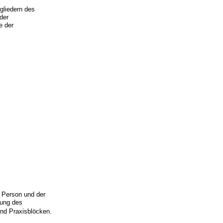
gliedern des
der
e der
 Person und der
dung des
und Praxisblöcken.