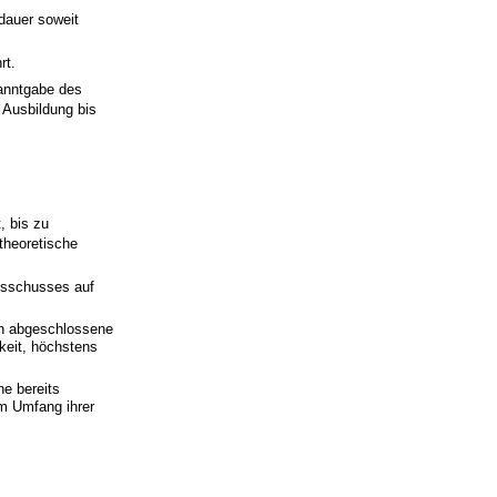
sdauer soweit
rt.
anntgabe des
 Ausbildung bis
, bis zu
 theoretische
usschusses auf
ich abgeschlossene
keit, höchstens
ne bereits
im Umfang ihrer