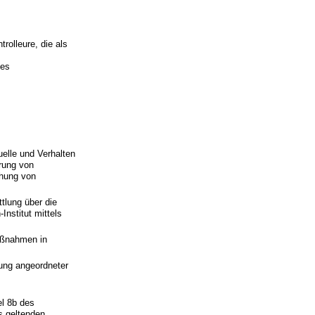
rolleure, die als
des
elle und Verhalten
rung von
chung von
tlung über die
nstitut mittels
Maßnahmen in
ung angeordneter
el 8b des
s geltenden