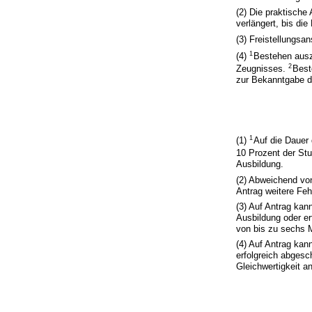
(2) Die praktische
verlängert, bis di
(3) Freistellungsa
1
(4)
Bestehen ausz
2
Zeugnisses.
Best
zur Bekanntgabe d
1
(1)
Auf die Dauer
10 Prozent der St
Ausbildung.
(2) Abweichend vo
Antrag weitere Feh
(3) Auf Antrag kan
Ausbildung oder er
von bis zu sechs 
(4) Auf Antrag kan
erfolgreich abgesc
Gleichwertigkeit a