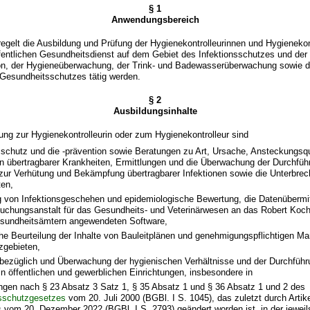
§ 1
Anwendungsbereich
egelt die Ausbildung und Prüfung der Hygienekontrolleurinnen und Hygienekont
fentlichen Gesundheitsdienst auf dem Gebiet des Infektionsschutzes und der
ion, der Hygieneüberwachung, der Trink- und Badewasserüberwachung sowie 
esundheitsschutzes tätig werden.
§ 2
Ausbildungsinhalte
dung zur Hygienekontrolleurin oder zum Hygienekontrolleur sind
sschutz und die -prävention sowie Beratungen zu Art, Ursache, Ansteckungsqu
en übertragbarer Krankheiten, Ermittlungen und die Überwachung der Durchfüh
r Verhütung und Bekämpfung übertragbarer Infektionen sowie die Unterbre
ten,
g von Infektionsgeschehen und epidemiologische Bewertung, die Datenübermit
uchungsanstalt für das Gesundheits- und Veterinärwesen an das Robert Koch-I
esundheitsämtern angewendeten Software,
che Beurteilung der Inhalte von Bauleitplänen und genehmigungspflichtigen 
gebieten,
 bezüglich und Überwachung der hygienischen Verhältnisse und der Durchführ
 öffentlichen und gewerblichen Einrichtungen, insbesondere in
ungen nach § 23 Absatz 3 Satz 1, § 35 Absatz 1 und § 36 Absatz 1 und 2 des
nsschutzgesetzes
vom 20. Juli 2000 (BGBl. I S. 1045), das zuletzt durch Artik
 vom 20. Dezember 2022 (BGBl. I S. 2793) geändert worden ist, in der jeweil