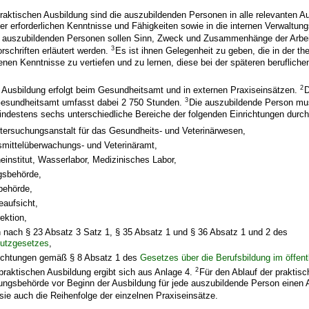
raktischen Ausbildung sind die auszubildenden Personen in alle relevanten A
der erforderlichen Kenntnisse und Fähigkeiten sowie in die internen Verwaltun
 auszubildenden Personen sollen Sinn, Zweck und Zusammenhänge der Arbei
3
schriften erläutert werden.
Es ist ihnen Gelegenheit zu geben, die in der th
nen Kenntnisse zu vertiefen und zu lernen, diese bei der späteren beruflichen
2
e Ausbildung erfolgt beim Gesundheitsamt und in externen Praxiseinsätzen.
D
3
esundheitsamt umfasst dabei 2 750 Stunden.
Die auszubildende Person mus
ndestens sechs unterschiedliche Bereiche der folgenden Einrichtungen durch
tersuchungsanstalt für das Gesundheits- und Veterinärwesen,
mittelüberwachungs- und Veterinäramt,
institut, Wasserlabor, Medizinisches Labor,
gsbehörde,
behörde,
eaufsicht,
ektion,
n nach § 23 Absatz 3 Satz 1, § 35 Absatz 1 und § 36 Absatz 1 und 2 des
hutzgesetzes
,
richtungen gemäß § 8 Absatz 1 des
Gesetzes über die Berufsbildung im öffent
2
 praktischen Ausbildung ergibt sich aus Anlage 4.
Für den Ablauf der praktis
ldungsbehörde vor Beginn der Ausbildung für jede auszubildende Person einen 
sie auch die Reihenfolge der einzelnen Praxiseinsätze.