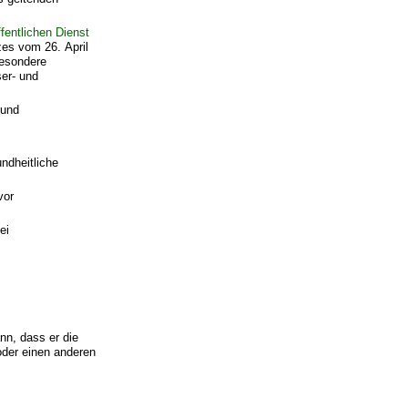
fentlichen Dienst
es vom 26. April
besondere
er- und
 und
ndheitliche
vor
ei
n, dass er die
oder einen anderen