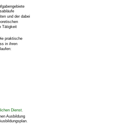
ufgabengebiete
gsabläufe
ten und der dabei
eoretischen
 Tätigkeit
ie praktische
s in ihren
laufen:
lichen Dienst
.
chen Ausbildung
Ausbildungsplan.