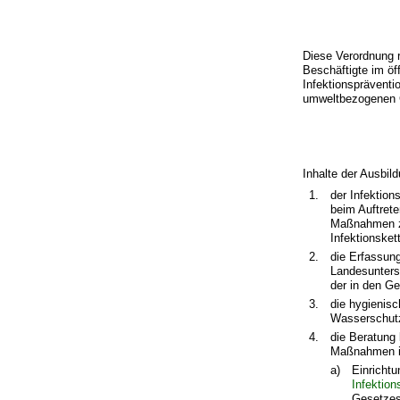
Diese Verordnung r
Beschäftigte im öf
Infektionsprävent
umweltbezogenen G
Inhalte der Ausbil
1.
der Infektion
beim Auftret
Maßnahmen zu
Infektionsket
2.
die Erfassun
Landesunters
der in den G
3.
die hygienis
Wasserschutz
4.
die Beratung
Maßnahmen in
a)
Einricht
Infektio
Gesetzes