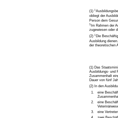
1
(1)
Ausbildungsbe
obliegt der Ausbi
Person dem Gesun
5
Im Rahmen der Au
zugewiesen oder d
1
(2)
Die Beschäfti
Ausbildung dienen
der theoretischen 
(1) Das Staatsmini
Ausbildungs- und 
Zusammenhalt einge
Dauer von fünf Jah
(2) In den Ausbild
1.
eine Beschäft
Zusammenhalt
2.
eine Beschäft
Veterinärwes
3.
eine Vertrete
4.
zwei Beschäf