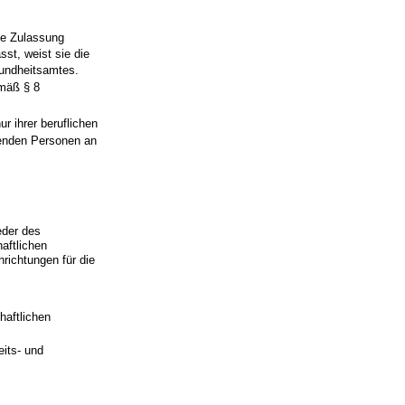
ie Zulassung
st, weist sie die
sundheitsamtes.
emäß § 8
 ihrer beruflichen
denden Personen an
eder des
aftlichen
richtungen für die
haftlichen
eits- und