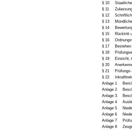
§ 10
Staatlich
§ 11
Zulassung
§ 12
Schriftlic
§ 13
Mündliche
§ 14
Bewertung
§ 15
Rücktritt
§ 16
Ordnungs
§ 17
Bestehen
§ 18
Prüfungse
§ 19
Einsicht,
§ 20
Anerkennu
§ 21
Prüfungs-
§ 22
Inkrafttre
Anlage 1
Beric
Anlage 2
Besch
Anlage 3.
Besch
Anlage 4
Ausbi
Anlage 5
Niede
Anlage 6
Niede
Anlage 7
Prüfu
Anlage 8
Zeug