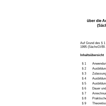
über die A
(Säc
Auf Grund des § 1
1995 (SächsGVBl. 
Inhaltsübersicht
§ 1
Anwendun
§ 2
Ausbildun
§ 3
Zulassun
§ 4
Ausbildu
§ 5
Ausbildu
§ 6
Dauer und
§ 7
Anrechnun
§ 8
Praktisch
§ 9
Theoretis