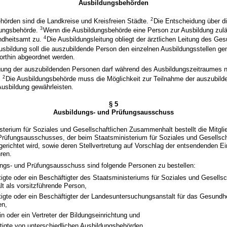
Ausbildungsbehörden
2
hörden sind die Landkreise und Kreisfreien Städte.
Die Entscheidung über d
3
ldungsbehörde.
Wenn die Ausbildungsbehörde eine Person zur Ausbildung zuläs
4
dheitsamt zu.
Die Ausbildungsleitung obliegt der ärztlichen Leitung des Ge
sbildung soll die auszubildende Person den einzelnen Ausbildungsstellen g
orthin abgeordnet werden.
gung der auszubildenden Personen darf während des Ausbildungszeitraumes nur
2
.
Die Ausbildungsbehörde muss die Möglichkeit zur Teilnahme der auszubil
Ausbildung gewährleisten.
§ 5
Ausbildungs- und Prüfungsausschuss
sterium für Soziales und Gesellschaftlichen Zusammenhalt bestellt die Mitgli
Prüfungsausschusses, der beim Staatsministerium für Soziales und Gesellsch
richtet wird, sowie deren Stellvertretung auf Vorschlag der entsendenden Ein
ren.
ungs- und Prüfungsausschuss sind folgende Personen zu bestellen:
igte oder ein Beschäftigter des Staatsministeriums für Soziales und Gesellsc
 als vorsitzführende Person,
igte oder ein Beschäftigter der Landesuntersuchungsanstalt für das Gesundh
en,
rin oder ein Vertreter der Bildungseinrichtung und
tigte von unterschiedlichen Ausbildungsbehörden.