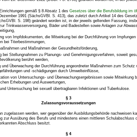
,
 Einrichtungen gemäß § 8 Absatz 1 des
Gesetzes über die Berufsbildung im öf
Dezember 1991 (SächsGVBl. S. 413), das zuletzt durch Artikel 14 des Gesetz
chsGVBl. S. 198) geändert worden ist, in der jeweils geltenden Fassung, ins
zur Trinkwasserversorgung, Bäder und Badestellen sowie Anlagen zur Abwass
eitigung,
ung von Impfdokumenten, die Mitwirkung bei der Durchführung von Impfungen
n bei Titerbestimmungen,
maßnahmen und Maßnahmen der Gesundheitsförderung,
ng bei Stellungnahmen zu Planungs- und Genehmigungsverfahren, soweit gesu
Bevölkerung berührt werden,
ng und Überwachung der Durchführung angeordneter Maßnahmen zum Schutz 
efährdungen und -schädigungen durch Umwelteinflüsse,
ation von Untersuchungs- und Überwachungsergebnissen sowie Mitwirkung b
schen Erhebungen und Auswertungen,
und Untersuchung bei sexuell übertragbaren Infektionen und Tuberkulose.
§ 3
Zulassungsvoraussetzungen
nn zugelassen werden, wer gegenüber der Ausbildungsbehörde nachweisen kan
ng zur Ausübung des Berufs und mindestens einen mittleren Schulabschluss 
nerkannten Abschluss besitzt.
§ 4