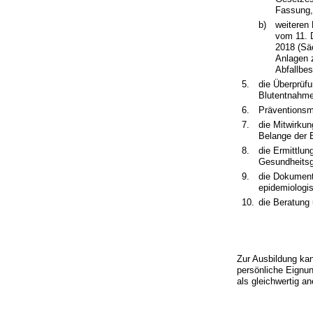
Fassung
b)
weiteren
vom 11. 
2018 (Sä
Anlagen 
Abfallbes
5.
die Überprüf
Blutentnahme
6.
Präventions
7.
die Mitwirku
Belange der 
8.
die Ermittlu
Gesundheitsg
9.
die Dokument
epidemiologi
10.
die Beratung 
Zur Ausbildung ka
persönliche Eignu
als gleichwertig a