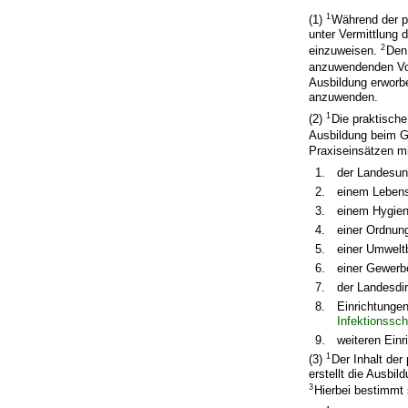
1
(1)
Während der p
unter Vermittlung 
2
einzuweisen.
Den
anzuwendenden Vor
Ausbildung erworbe
anzuwenden.
1
(2)
Die praktisch
Ausbildung beim G
Praxiseinsätzen mi
1.
der Landesun
2.
einem Lebens
3.
einem Hygiene
4.
einer Ordnun
5.
einer Umwelt
6.
einer Gewerb
7.
der Landesdir
8.
Einrichtunge
Infektionssc
9.
weiteren Ein
1
(3)
Der Inhalt der
erstellt die Ausbi
3
Hierbei bestimmt 