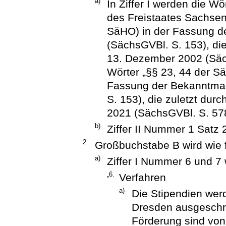
a)
In Ziffer I werden die W
des Freistaates Sachse
SäHO) in der Fassung d
(SächsGVBl. S. 153), di
13. Dezember 2002 (Säch
Wörter „§§ 23, 44 der S
Fassung der Bekanntmac
S. 153), die zuletzt dur
2021 (SächsGVBl. S. 578
b)
Ziffer II Nummer 1 Satz 
2.
Großbuchstabe B wird wie f
a)
Ziffer I Nummer 6 und 7 
„6.
Verfahren
a)
Die Stipendien wer
Dresden ausgeschri
Förderung sind von