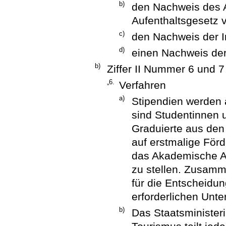
b)
den Nachweis des A
Aufenthaltsgesetz 
c)
den Nachweis der I
d)
einen Nachweis der
b)
Ziffer II Nummer 6 und 7 
„6.
Verfahren
a)
Stipendien werden 
sind Studentinnen 
Graduierte aus den
auf erstmalige För
das Akademische A
zu stellen. Zusamm
für die Entscheidu
erforderlichen Unte
b)
Das Staatsministeri