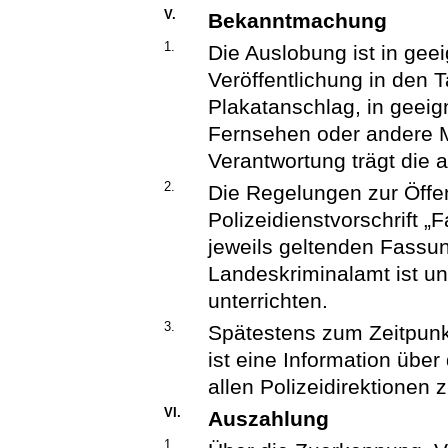
V.
Bekanntmachung
1.
Die Auslobung ist in gee
Veröffentlichung in den 
Plakatanschlag, in geei
Fernsehen oder andere 
Verantwortung trägt die
2.
Die Regelungen zur Öffe
Polizeidienstvorschrift „
jeweils geltenden Fassu
Landeskriminalamt ist u
unterrichten.
3.
Spätestens zum Zeitpunk
ist eine Information übe
allen Polizeidirektionen 
VI.
Auszahlung
1.