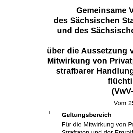
Gemeinsame Ve
des Sächsischen Sta
und des Sächsische
über die Aussetzung 
Mitwirkung von Priva
strafbarer Handlun
flüchti
(VwV
Vom 25
I.
Geltungsbereich
Für die Mitwirkung von P
Straftaten und der Ergrei