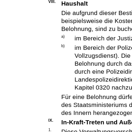
VIII.
Haushalt
Die aufgrund dieser Bes
beispielsweise die Kos
Belohnung, sind zu buc
a)
im Bereich der Justi
b)
im Bereich der Poli
Vollzugsdienst). Die
Belohnung durch das
durch eine Polizeidi
Landespolizeidirekt
Kapitel 0320 nachz
Für eine Belohnung dürfen
des Staatsministeriums d
des Innern herangezoge
IX.
In-Kraft-Treten und Auß
1.
Diese Verwaltungsvorschri