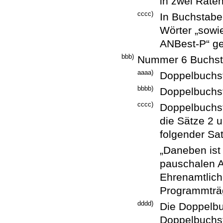
in zwei Raten
cccc)
In Buchstabe
Wörter „sowi
ANBest-P“ ge
bbb)
Nummer 6 Buchstab
aaaa)
Doppelbuchst
bbbb)
Doppelbuchst
cccc)
Doppelbuchs
die Sätze 2 
folgender Sa
„Daneben ist
pauschalen 
Ehrenamtlich
Programmträg
dddd)
Die Doppelbu
Doppelbuchst