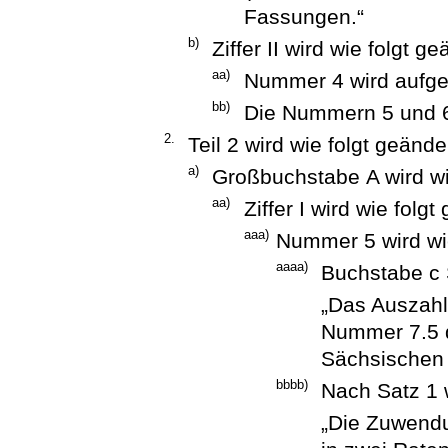
Fassungen.“
b)
Ziffer II wird wie folgt ge
aa)
Nummer 4 wird aufg
bb)
Die Nummern 5 und 
2.
Teil 2 wird wie folgt geänder
a)
Großbuchstabe A wird wi
aa)
Ziffer I wird wie folgt
aaa)
Nummer 5 wird wie
aaaa)
Buchstabe c S
„Das Auszahl
Nummer 7.5 d
Sächsischen 
bbbb)
Nach Satz 1 w
„Die Zuwend