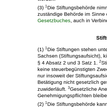
1
(3)
Die Stiftungsbehörde nimm
zuständige Behörde im Sinne 
Gesetzbuches
, auch in Verbi
Stif
1
(1)
Die Stiftungen stehen unt
Sachsen (Stiftungsaufsicht), 
2
§ 4 Absatz 2 und 3 Satz 1.
St
keine steuerbegünstigten Zwe
nur insoweit der Stiftungsaufsic
Betätigung nicht gesetzlich ge
3
zuwiderläuft.
Gesetzliche An
Genehmigungspflichten bleibe
1
(2)
Die Stiftungsbehörde kann