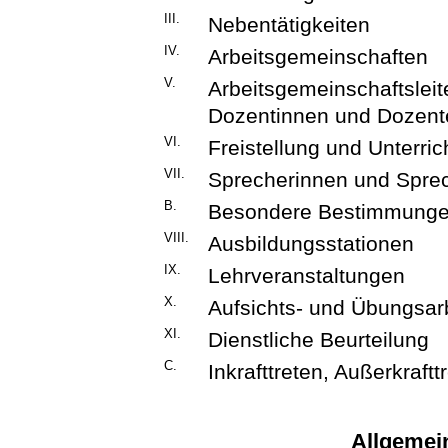
III.
Nebentätigkeiten
IV.
Arbeitsgemeinschaften
V.
Arbeitsgemeinschaftsleit
Dozentinnen und Dozent
VI.
Freistellung und Unterric
VII.
Sprecherinnen und Sprec
B.
Besondere Bestimmung
VIII.
Ausbildungsstationen
IX.
Lehrveranstaltungen
X.
Aufsichts- und Übungsar
XI.
Dienstliche Beurteilung
C.
Inkrafttreten, Außerkraftt
Allgemei