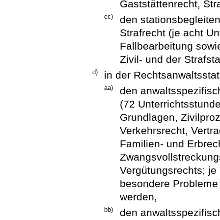
Gaststättenrecht, Str
cc)
den stationsbegleiten
Strafrecht (je acht Un
Fallbearbeitung sowi
Zivil- und der Straf
d)
in der Rechtsanwaltsstat
aa)
den anwaltsspezifisc
(72 Unterrichtsstunde
Grundlagen, Zivilproz
Verkehrsrecht, Vertra
Familien- und Erbrech
Zwangsvollstreckung
Vergütungsrechts; je 
besondere Probleme 
werden,
bb)
den anwaltsspezifisch