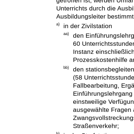
getroffen ist, werden Umfa
Unterrichts durch die Ausbi
Ausbildungsleiter bestimmt
a)
in der Zivilstation
aa)
den Einführungslehrg
60 Unterrichtsstunden
Instanz einschließli
Prozesskostenhilfe a
bb)
den stationsbegleiten
(58 Unterrichtsstund
Fallbearbeitung, Erg
Einführungslehrgang
einstweilige Verfügu
ausgewählte Fragen 
Zwangsvollstreckungsr
Straßenverkehr;
b)