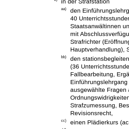
in der Strafstation
aa)
den Einführungslehr
40 Unterrichtsstunde
Staatsanwältinnen un
mit Abschlussverfügun
Strafrichter (Eröffnu
Hauptverhandlung), St
bb)
den stationsbegleiten
(36 Unterrichtsstund
Fallbearbeitung, Erg
Einführungslehrgang
ausgewählte Fragen 
Ordnungswidrigkeiten
Strafzumessung, Bes
Revisionsrecht,
cc)
einen Plädierkurs (ac